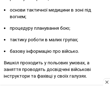
основи тактичної медицини в зоні під
вогнем;
процедуру планування бою;
тактику роботи в малих групах;
базову інформацію про військо.
Вишкіл проходить у польових умовах, а
заняття проводять досвідчені військові
інструктори та фахівці у своїх галузях.
Записатися на наступні вишколи можна у
соцмережах
"Хартії-Хаб"
.
Україна
Київ
ЗСУ
НГУ "Хартія"