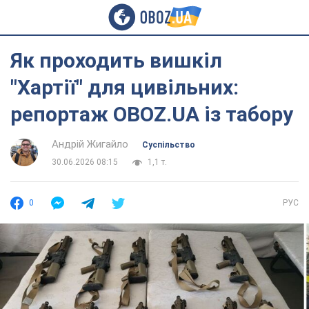
Як проходить вишкіл
"Хартії" для цивільних:
репортаж OBOZ.UA із табору
Андрій Жигайло
Суспільство
30.06.2026 08:15
1,1 т.
0
РУС