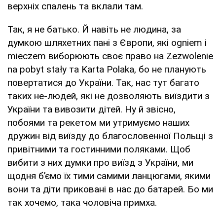
верхніх спалень та вклали там.
Так, я не батько. Й навіть не людина, за
думкою шляхетних пані з Європи, які ogniem i
mieczem виборюють своє право на Zezwolenie
na pobyt stały та Karta Polaka, бо не планують
повертатися до України. Так, нас тут багато
таких не-людей, які не дозволяють виїздити з
України та вивозити дітей. Ну й звісно,
побоями та рекетом ми утримуємо наших
дружин від виїзду до благословенної Польщі з
привітними та гостинними поляками. Щоб
вибити з них думки про виїзд з України, ми
щодня б’ємо їх тими самими ланцюгами, якими
вони та діти приковані в нас до батарей. Бо ми
так хочемо, така чоловіча примха.