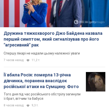
Дружина тяжкохворого Джо Байдена назвала
перший симптом, який сигналізував про його
"агресивний" рак
Спершу лікарі не надали цьому належної уваги
7 часов назад
11,2 т.
Її вбила Росія: померла 13-річна
дівчинка, поранена внаслідок
російської атаки на Сумщину. Фото
Того дня під час російського обстрілу загинули
її брат, вітчим та бабуся
8 часов назад
9,3 т.