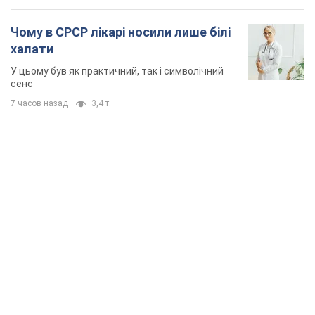
Чому в СРСР лікарі носили лише білі
халати
У цьому був як практичний, так і символічний
сенс
7 часов назад
3,4 т.