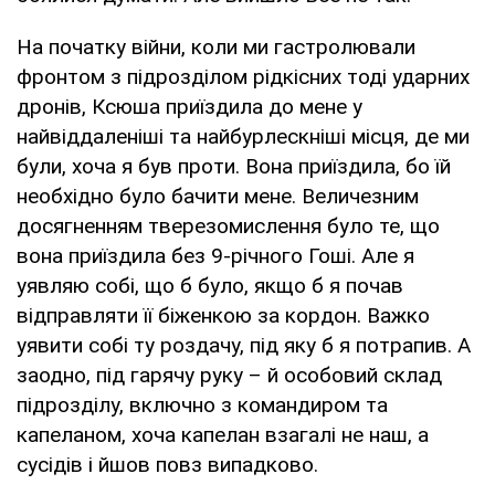
На початку війни, коли ми гастролювали
фронтом з підрозділом рідкісних тоді ударних
дронів, Ксюша приїздила до мене у
найвіддаленіші та найбурлескніші місця, де ми
були, хоча я був проти. Вона приїздила, бо їй
необхідно було бачити мене. Величезним
досягненням тверезомислення було те, що
вона приїздила без 9-річного Гоші. Але я
уявляю собі, що б було, якщо б я почав
відправляти її біженкою за кордон. Важко
уявити собі ту роздачу, під яку б я потрапив. А
заодно, під гарячу руку – й особовий склад
підрозділу, включно з командиром та
капеланом, хоча капелан взагалі не наш, а
сусідів і йшов повз випадково.