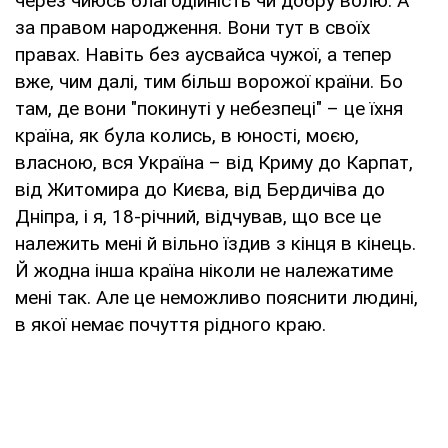
через чиюсь благодійність чи добру волю. А
за правом народження. Вони тут в своїх
правах. Навіть без аусвайса чужої, а тепер
вже, чим далі, тим більш ворожої країни. Бо
там, де вони "покинуті у небезпеці" – це їхня
країна, як була колись, в юності, моєю,
власною, вся Україна – від Криму до Карпат,
від Житомира до Києва, від Бердичіва до
Дніпра, і я, 18-річний, відчував, що все це
належить мені й вільно їздив з кінця в кінець.
Й жодна інша країна ніколи не належатиме
мені так. Але це неможливо пояснити людині,
в якої немає почуття рідного краю.