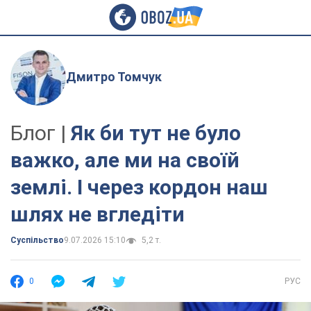
Дмитро Томчук
Блог |
Як би тут не було
важко, але ми на своїй
землі. І через кордон наш
шлях не вгледіти
Суспільство
9.07.2026 15:10
5,2 т.
0
РУС