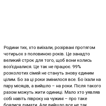
Родини тих, хто виїхали, розірвані протягом
чотирьох з половиною років. Це занадто
великий строк для того, щоб вони колись
воз’єдналися. Це так не працює. 99%
розколотих сімей не стануть знову єдиним
цілим. Бо за ці роки змінилося все. Бо їхали на
пару місяців, а вийшло – на роки. Після такого
разом можуть жити одиниці. Мало хто уявляв
собі навіть півроку на чужині – про таке
боялися думати. Але вийшло все не так.