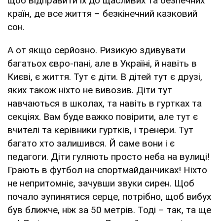
щоб відправити їх до щасливих та безпечних
країн, де все життя – безкінечний казковий
сон.
А от якщо серйозно. Ризикую здивувати
багатьох євро-пані, але в Україні, й навіть в
Києві, є життя. Тут є діти. В дітей тут є друзі,
яких також ніхто не вивозив. Діти тут
навчаються в школах, та навіть в гуртках та
секціях. Вам буде важко повірити, але тут є
вчителі та керівники гуртків, і тренери. Тут
багато хто залишився. Й саме вони і є
педагоги. Діти гуляють просто неба на вулиці!
Грають в футбол на спортмайданчиках! Ніхто
не непритомніє, зачувши звуки сирен. Щоб
почало зупинятися серце, потрібно, щоб вибух
був ближче, ніж за 50 метрів. Тоді – так, та ще