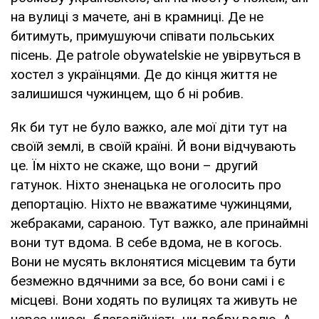
на вулиці з мачете, ані в крамниці. Де не
битимуть, примушуючи співати польських
пісень. Де patrole obywatelskie не увірвуться в
хостел з українцями. Де до кінця життя не
залишишся чужинцем, що б ні робив.
Як би тут не було важко, але мої діти тут на
своїй землі, в своїй країні. Й вони відчувають
це. Їм ніхто не скаже, що вони – другий
гатунок. Ніхто зненацька не оголосить про
депортацію. Ніхто не вважатиме чужинцями,
жебраками, сараною. Тут важко, але принаймні
вони тут вдома. В себе вдома, не в когось.
Вони не мусять вклонятися місцевим та бути
безмежно вдячними за все, бо вони самі і є
місцеві. Вони ходять по вулицях та живуть не