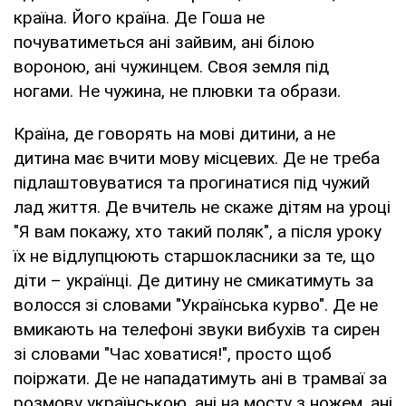
країна. Його країна. Де Гоша не
почуватиметься ані зайвим, ані білою
вороною, ані чужинцем. Своя земля під
ногами. Не чужина, не плювки та образи.
Країна, де говорять на мові дитини, а не
дитина має вчити мову місцевих. Де не треба
підлаштовуватися та прогинатися під чужий
лад життя. Де вчитель не скаже дітям на уроці
"Я вам покажу, хто такий поляк", а після уроку
їх не відлупцюють старшокласники за те, що
діти – українці. Де дитину не смикатимуть за
волосся зі словами "Українська курво". Де не
вмикають на телефоні звуки вибухів та сирен
зі словами "Час ховатися!", просто щоб
поіржати. Де не нападатимуть ані в трамваї за
розмову українською, ані на мосту з ножем, ані