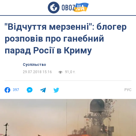
"Відчуття мерзенні": блогер
розповів про ганебний
парад Росії в Криму
Суспільство
29.07.2018 15:16
91,0 т.
397
РУС