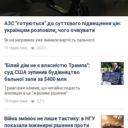
АЗС "готуються" до суттєвого підвищення цін:
українцям розповіли, чого очікувати
Як на заправках уже змінили вартість пального
11 годин тому
23,5 т.
"Білий дім не є власністю Трампа":
суд США зупинив будівництво
бальної зали за $400 млн
Трамп вже заявив, що негайно подасть
апеляцію а це "жахливе рішення"
10 годин тому
2,7 т.
Війна змінює не лише тактику: в НГУ
показали інженерні рішення проти