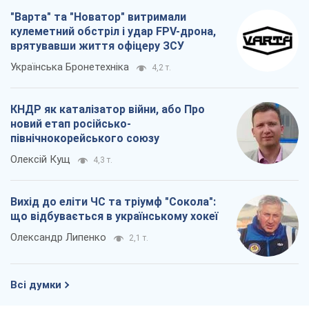
"Варта" та "Новатор" витримали
кулеметний обстріл і удар FPV-дрона,
врятувавши життя офіцеру ЗСУ
Українська Бронетехніка
4,2 т.
КНДР як каталізатор війни, або Про
новий етап російсько-
північнокорейського союзу
Олексій Кущ
4,3 т.
Вихід до еліти ЧС та тріумф "Сокола":
що відбувається в українському хокеї
Олександр Липенко
2,1 т.
Всі думки