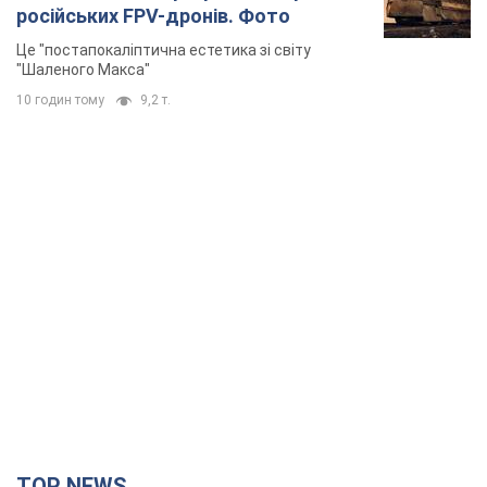
російських FPV-дронів. Фото
Це "постапокаліптична естетика зі світу
"Шаленого Макса"
10 годин тому
9,2 т.
TOP NEWS