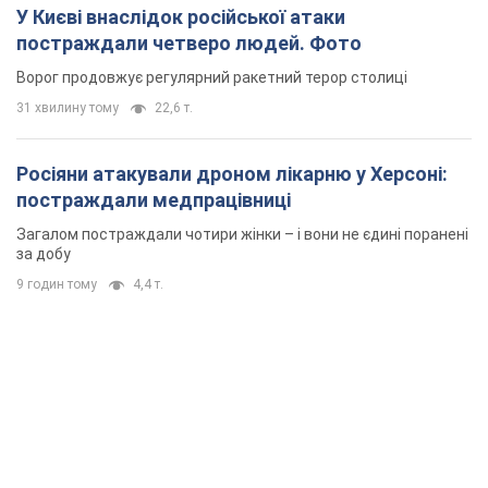
У Києві внаслідок російської атаки
постраждали четверо людей. Фото
Ворог продовжує регулярний ракетний терор столиці
31 хвилину тому
22,6 т.
Росіяни атакували дроном лікарню у Херсоні:
постраждали медпрацівниці
Загалом постраждали чотири жінки – і вони не єдині поранені
за добу
9 годин тому
4,4 т.