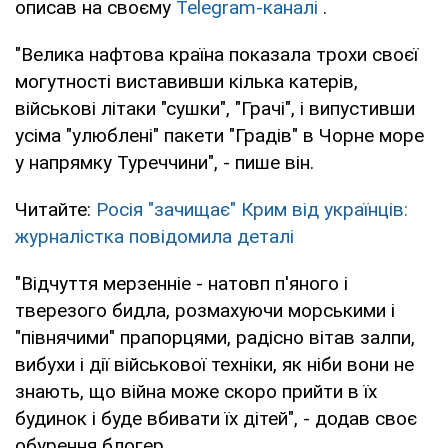
описав на своєму
Telegram-каналі
.
"Велика нафтова країна показала трохи своєї
могутності виставивши кілька катерів,
військові літаки "сушки", "Грачі", і випустивши
усіма "улюблені" пакети "Градів" в Чорне море
у напрямку Туреччини", - пише він.
Читайте:
Росія "зачищає" Крим від українців:
журналістка повідомила деталі
"Відчуття мерзенніе - натовп п'яного і
тверезого бидла, розмахуючи морськими і
"півнячими" прапорцями, радісно вітав залпи,
вибухи і дії військової техніки, як ніби вони не
знають, що війна може скоро прийти в їх
будинок і буде вбивати їх дітей", - додав своє
обурення блогер.