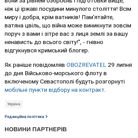
вони за рівнем озброєнь і підготовки вище,
ніж ці іржаві посудини минулого століття! Всім
миру і добра, крім ватників! Пам'ятайте,
ватяна цвіль, що війна може виникнути зовсім
поруч з вами і зітре вас з лиця землі за вашу
ненависть до всього світу!", - гнівно
відгукнувся кримський блогер.
Як раніше повідомляв
OBOZREVATEL
29 липня
до дня Військово-морського флоту в
включеному Севастополі будуть розгорнуті
мобільні пункти відбору на контракт
.
Україна
Редакційна політика