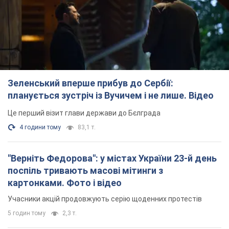
Зеленський вперше прибув до Сербії:
планується зустріч із Вучичем і не лише. Відео
Це перший візит глави держави до Бєлграда
4 години тому
83,1 т.
"Верніть Федорова": у містах України 23-й день
поспіль тривають масові мітинги з
картонками. Фото і відео
Учасники акцій продовжують серію щоденних протестів
5 годин тому
2,3 т.