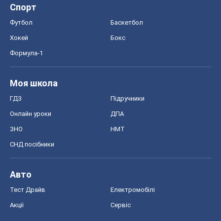
Спорт
Футбол
Баскетбол
Хокей
Бокс
Формула-1
Моя школа
ГДЗ
Підручники
Онлайн уроки
ДПА
ЗНО
НМТ
СНД посібники
Авто
Тест Драйв
Електромобілі
Акції
Сервіс