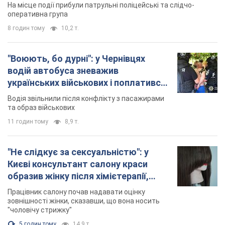
На місце події прибули патрульні поліцейські та слідчо-
оперативна група
8 годин тому
10,2 т.
"Воюють, бо дурні": у Чернівцях
водій автобуса зневажив
українських військових і поплатився.
Відео
Водія звільнили після конфлікту з пасажирами
та образ військових
11 годин тому
8,9 т.
"Не слідкує за сексуальністю": у
Києві консультант салону краси
образив жінку після хімієтерапії,
розгорівся скандал. Фото
Працівник салону почав надавати оцінку
зовнішності жінки, сказавши, що вона носить
"чоловічу стрижку"
5 годин тому
14,9 т.