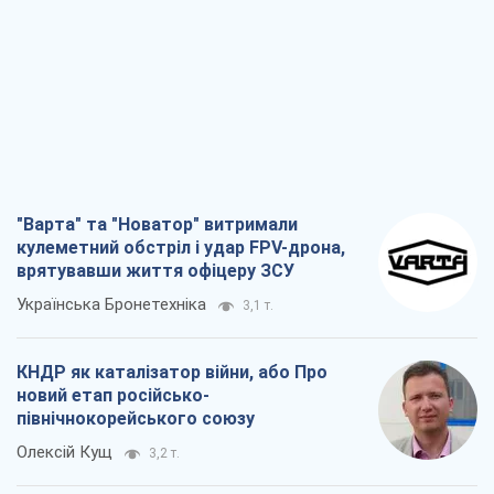
"Варта" та "Новатор" витримали
кулеметний обстріл і удар FPV-дрона,
врятувавши життя офіцеру ЗСУ
Українська Бронетехніка
3,1 т.
КНДР як каталізатор війни, або Про
новий етап російсько-
північнокорейського союзу
Олексій Кущ
3,2 т.