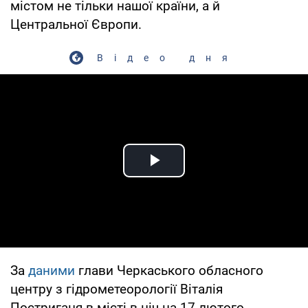
містом не тільки нашої країни, а й
Центральної Європи.
Відео дня
Play Video
За
даними
глави Черкаського обласного
центру з гідрометеорології Віталія
Постриганя в місті в ніч на 17 лютого