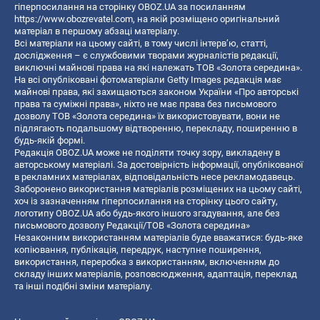
гіперпосилання на сторінку OBOZ.UA за посиланням
https://www.obozrevatel.com
, на якій розміщено оригінальний
матеріал в першому абзаці матеріалу.
Всі матеріали на цьому сайті, в тому числі інтерв’ю, статті,
дослідження – є службовими творами журналістів редакції,
виключні майнові права на які належать ТОВ «Золота середина».
На всі опубліковані фотоматеріали Getty Images редакція має
майнові права, які захищаються законом України «Про авторські
права та суміжні права», ніхто не має права без письмового
дозволу ТОВ «Золота середина» їх використовувати, вони не
підлягають подальшому відтворенню, перекладу, поширенню в
будь-якій формі.
Редакція OBOZ.UA може не поділяти точку зору, викладену в
авторському матеріалі. За достовірність інформації, опублікованої
в рекламних матеріалах, відповідальність несе рекламодавець.
Заборонено використання матеріалів розміщених на цьому сайті,
хоч із зазначенням гіперпосилання на сторінку цього сайту,
логотипу OBOZ.UA або будь-якого іншого згадування, але без
письмового дозволу Редакції/ТОВ «Золота середина»
Незаконним використанням матеріалів буде вважатися: будь-яке
копiювання, публiкацiя, передрук, наступне поширення,
використання, переробка з використанням, включенням до
складу інших матеріалів, розповсюдження, адаптація, переклад
та інші подібні зміни матеріалу.