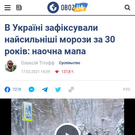
В Україні зафіксували
найсильніші морози за 30
років: наочна мапа
Олексій Тітофф
Суспільство
17.02.2021 14:09
137,8 т.
7278
РУС