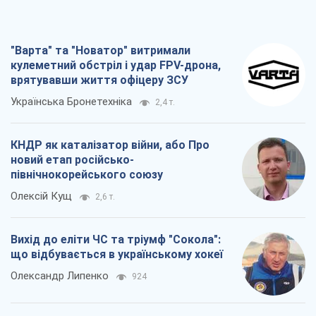
"Варта" та "Новатор" витримали
кулеметний обстріл і удар FPV-дрона,
врятувавши життя офіцеру ЗСУ
Українська Бронетехніка
2,4 т.
КНДР як каталізатор війни, або Про
новий етап російсько-
північнокорейського союзу
Олексій Кущ
2,6 т.
Вихід до еліти ЧС та тріумф "Сокола":
що відбувається в українському хокеї
Олександр Липенко
924