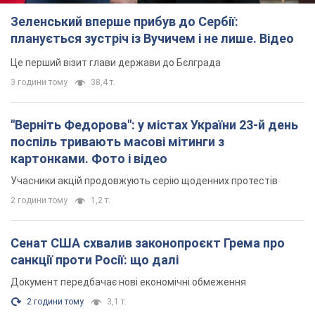
Зеленський вперше прибув до Сербії:
планується зустріч із Вучичем і не лише. Відео
Це перший візит глави держави до Бєлграда
3 години тому
38,4 т.
"Верніть Федорова": у містах України 23-й день
поспіль тривають масові мітинги з
картонками. Фото і відео
Учасники акцій продовжують серію щоденних протестів
2 години тому
1,2 т.
Сенат США схвалив законопроєкт Грема про
санкції проти Росії: що далі
Документ передбачає нові економічні обмеження
2 години тому
3,1 т.