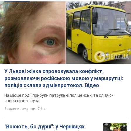
У Львові жінка спровокувала конфлікт,
розмовляючи російською мовою у маршрутці:
поліція склала адмінпротокол. Відео
На місце події прибули патрульні поліцейські та слідчо-
оперативна група
3 години тому
7,6 т.
"Воюють, бо дурні": у Чернівцях