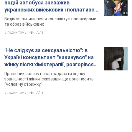
водій автобуса зневажив
українських військових і поплатився.
Відео
Водія звільнили після конфлікту з пасажирами
та образ військових
6 годин тому
7,7 т.
"Не слідкує за сексуальністю": в
Україні консультант "накинувся" на
жінку після хімієтерапії, розгорівся
скандал. Фото
Працівник салону почав надавати оцінку
зовнішності жінки, сказавши, що вона носить
"чоловічу стрижку"
6 годин тому
7,1 т.