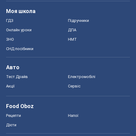
Моя школа
ГДЗ
Підручники
Онлайн уроки
ДПА
ЗНО
НМТ
СНД посібники
Авто
Тест Драйв
Електромобілі
Акції
Сервіс
Food Oboz
Рецепти
Напої
Дієти