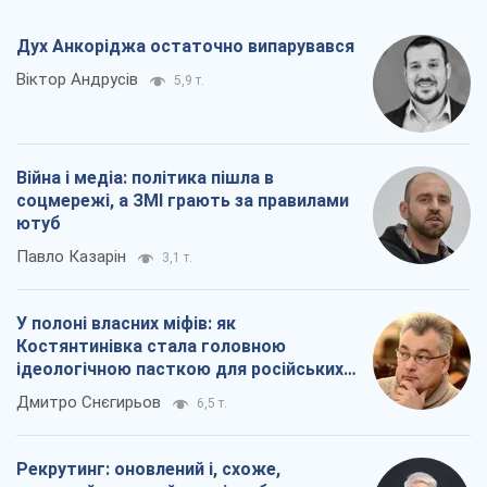
Дух Анкоріджа остаточно випарувався
Віктор Андрусів
5,9 т.
Війна і медіа: політика пішла в
соцмережі, а ЗМІ грають за правилами
ютуб
Павло Казарін
3,1 т.
У полоні власних міфів: як
Костянтинівка стала головною
ідеологічною пасткою для російських
окупантів
Дмитро Снєгирьов
6,5 т.
Рекрутинг: оновлений і, схоже,