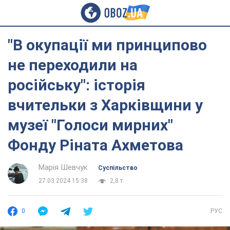
"В окупації ми принципово
не переходили на
російську": історія
вчительки з Харківщини у
музеї "Голоси мирних"
Фонду Ріната Ахметова
Марія Шевчук
Суспільство
27.03.2024 15:38
2,8 т.
0
РУС