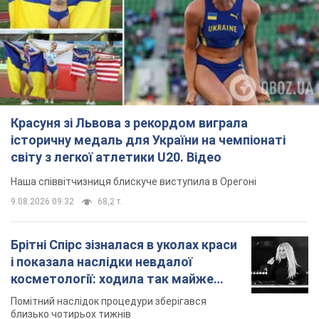
Красуня зі Львова з рекордом виграла
історичну медаль для України на чемпіонаті
світу з легкої атлетики U20. Відео
Наша співвітчизниця блискуче виступила в Орегоні
9.08.2026 09:32
68,2 т.
Брітні Спірс зізналася в уколах краси
і показала наслідки невдалої
косметології: ходила так майже
місяць
Помітний наслідок процедури зберігався
близько чотирьох тижнів