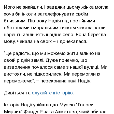
Його не знайшли, і завдяки цьому жінка могла
хоча би інколи зателефонувати своїм
близьким. Пів року Надія під постійними
обстрілами і моральним тиском чекала, коли
нарешті звільнять її рідне село. Вона берегла
мову, чекала на своїх – і дочекалася.
"Це радість, що ми можемо жити вільно на
своїй рідній землі. Дуже приємно, що
визволення почалося саме з нашої вулиці. Ми
вистояли, не підкорилися. Ми перемогли їх і
переможемо", – переконана пані Надія.
Дивіться та
слухайте її історію
.
Історія Надії увійшла до Музею "Голоси
Мирних" Фонду Ріната Ахметова, який збирає