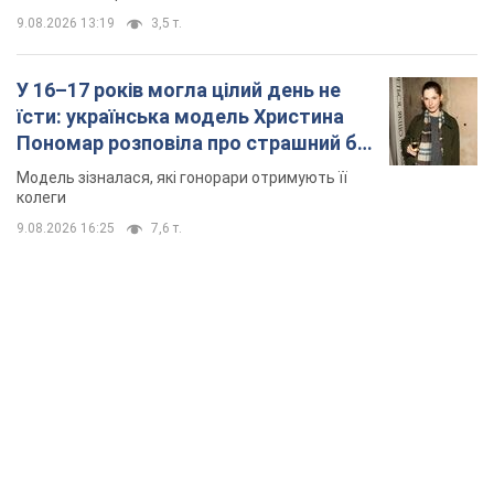
9.08.2026 13:19
3,5 т.
У 16–17 років могла цілий день не
їсти: українська модель Христина
Пономар розповіла про страшний бік
модельної кар’єри
Модель зізналася, які гонорари отримують її
колеги
9.08.2026 16:25
7,6 т.