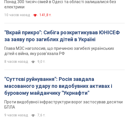
Понад 300 тисяч сімей в Одесі та області залишалися без
електрики
10 часов назад
141,8 т.
"Вкрай прикро": Сибіга розкритикував ЮНІСЕФ
за заяву про загиблих дітей в Україні
Глава МЗС наголосив, що причиною загибелі українських
дітей є війна, яку розв'язала РФ
8 часов назад
9,0 т.
"Суттєві руйнування": Росія завдала
масованого удару по видобувних активах і
буровому майданчику "Укрнафти"
Проти видобувної інфраструктури ворог застосував десятки
БПЛА
9 часов назад
7,6 т.