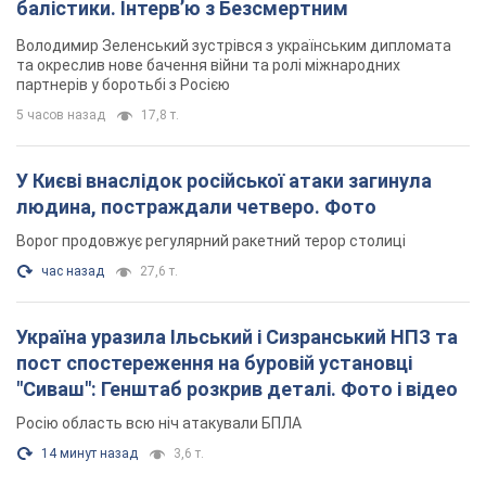
балістики. Інтерв’ю з Безсмертним
Володимир Зеленський зустрівся з українським дипломата
та окреслив нове бачення війни та ролі міжнародних
партнерів у боротьбі з Росією
5 часов назад
17,8 т.
У Києві внаслідок російської атаки загинула
людина, постраждали четверо. Фото
Ворог продовжує регулярний ракетний терор столиці
час назад
27,6 т.
Україна уразила Ільський і Сизранський НПЗ та
пост спостереження на буровій установці
"Сиваш": Генштаб розкрив деталі. Фото і відео
Росію область всю ніч атакували БПЛА
14 минут назад
3,6 т.