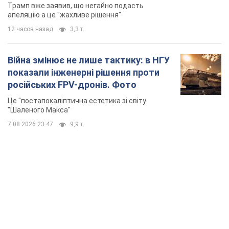
Трамп вже заявив, що негайно подасть
апеляцію а це "жахливе рішення"
12 часов назад
3,3 т.
Війна змінює не лише тактику: в НГУ
показали інженерні рішення проти
російських FPV-дронів. Фото
Це "постапокаліптична естетика зі світу
"Шаленого Макса"
7.08.2026 23:47
9,9 т.