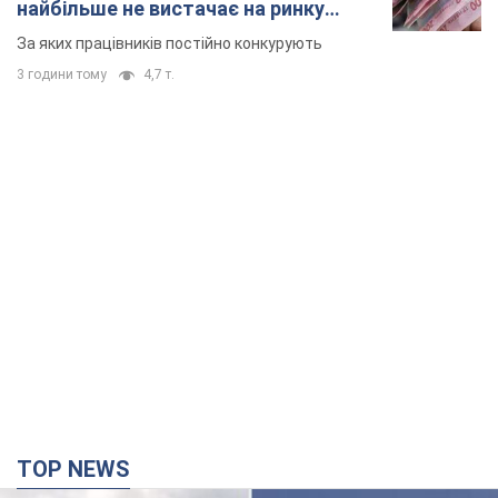
найбільше не вистачає на ринку
праці
За яких працівників постійно конкурують
3 години тому
4,7 т.
TOP NEWS