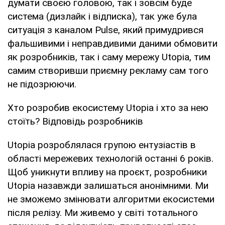
думати своєю головою, так і зовсім буде
система (дизлайк і відписка), так уже була
ситуація з каналом Pulse, який примудрився
фальшивими і неправдивими даними обмовити
як розробників, так і саму мережу Utopia, тим
самим створивши приємну рекламу сам того
не підозрюючи.
Хто розробив екосистему Utopia і хто за нею
стоїть? Відповідь розробників
Utopia розроблялася групою ентузіастів в
області мережевих технологій останні 6 років.
Щоб уникнути впливу на проєкт, розробники
Utopia назавжди залишаться анонімними. Ми
не зможемо змінювати алгоритми екосистеми
після релізу. Ми живемо у світі тотального