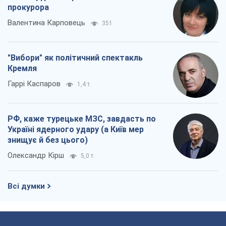
прокурора
Валентина Карповець
351
"Вибори" як політичний спектакль
Кремля
Гаррі Каспаров
1,4 т.
РФ, каже турецьке МЗС, завдасть по
Україні ядерного удару (а Київ мер
знищує й без цього)
Олександр Кірш
5,0 т.
Всі думки