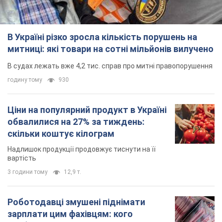
В Україні різко зросла кількість порушень на
митниці: які товари на сотні мільйонів вилучено
В судах лежать вже 4,2 тис. справ про митні правопорушення
годину тому
930
Ціни на популярний продукт в Україні
обвалилися на 27% за тиждень:
скільки коштує кілограм
Надлишок продукції продовжує тиснути на її
вартість
3 години тому
12,9 т.
Роботодавці змушені піднімати
зарплати цим фахівцям: кого