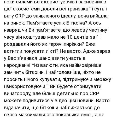
поки силами всіх користувачів і засновників
цієї екосистеми довели всі транзакції і суть і
вагу CRP до заявленого ідеалу, вона вийшла
на ринок. Пам'ятаєте успіх Біткоіна? А ось
навряд чи Ви пам'ятаєте, що левову частину
часу він коштував мало не 10 центів за 1 і
роздавали його як гарячі пиріжки? Вже
встигли покусати лікті? Не варто. Адже зараз
у Вас з'явився шанс взяти участь в
народженні тієї валюти, яка найімовірніше
замінить біткоіни. І найголовніше, ніхто не
просить нічого купувати, підтримуючи мережу
і використовуючи її Ви будете отримувати
винагороду, але більш детально про CRP
можете подивитися у відео цієї новини. Варто
відзначити, що біткоіни наближається до
свого максимального показника емісії, а це