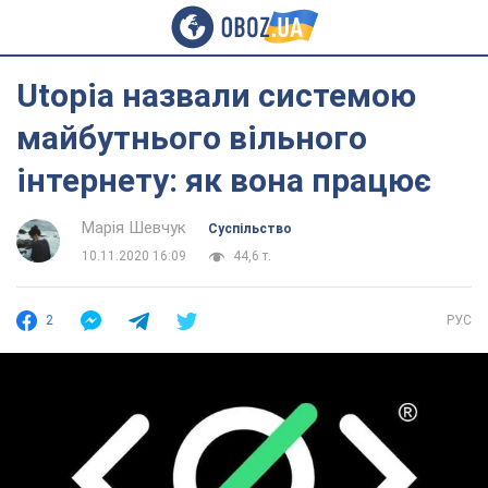
Utopia назвали системою
майбутнього вільного
інтернету: як вона працює
Марія Шевчук
Суспільство
10.11.2020 16:09
44,6 т.
2
РУС