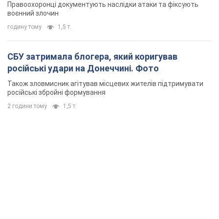
Правоохоронці документують наслідки атаки та фіксують
воєнний злочин
годину тому
1,5 т.
СБУ затримала блогера, який коригував
російські удари на Донеччині. Фото
Також зловмисник агітував місцевих жителів підтримувати
російські збройні формування
2 години тому
1,5 т.