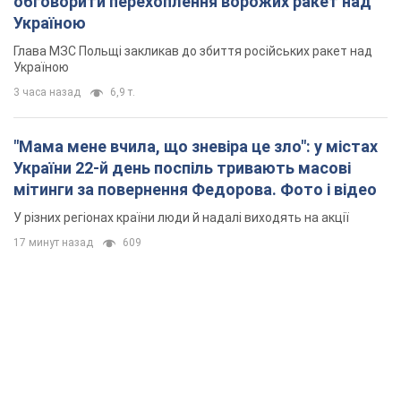
обговорити перехоплення ворожих ракет над
Україною
Глава МЗС Польщі закликав до збиття російських ракет над
Україною
3 часа назад
6,9 т.
"Мама мене вчила, що зневіра це зло": у містах
України 22-й день поспіль тривають масові
мітинги за повернення Федорова. Фото і відео
У різних регіонах країни люди й надалі виходять на акції
17 минут назад
609