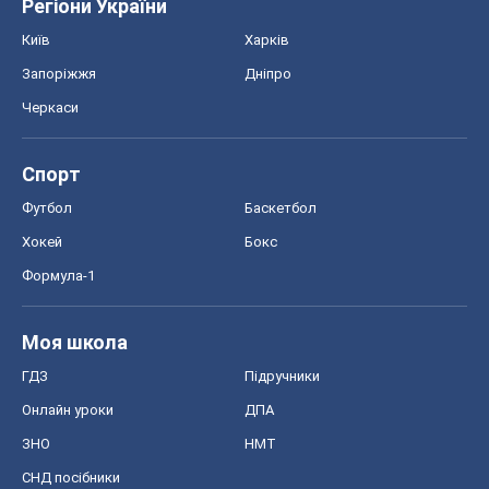
Регіони України
Київ
Харків
Запоріжжя
Дніпро
Черкаси
Спорт
Футбол
Баскетбол
Хокей
Бокс
Формула-1
Моя школа
ГДЗ
Підручники
Онлайн уроки
ДПА
ЗНО
НМТ
СНД посібники