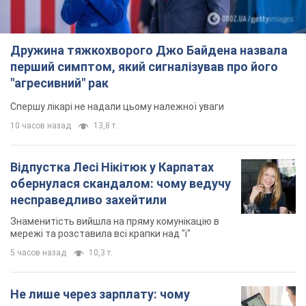
Дружина тяжкохворого Джо Байдена назвала
перший симптом, який сигналізував про його
"агресивний" рак
Спершу лікарі не надали цьому належної уваги
10 часов назад
13,8 т.
Відпустка Лесі Нікітюк у Карпатах
обернулася скандалом: чому ведучу
несправедливо захейтили
Знаменитість вийшла на пряму комунікацію в
мережі та розставила всі крапки над "і"
5 часов назад
10,3 т.
Не лише через зарплату: чому