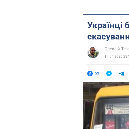
Українці 
скасуван
Олексій Ті
14.04.2020 23:
53