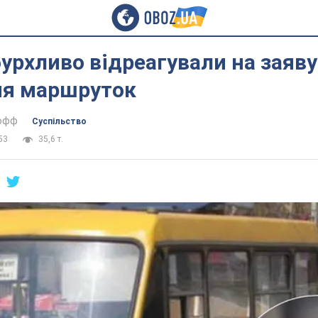
бурхливо відреагували на заяву
ня маршруток
тофф
Суспільство
53
35,6 т.