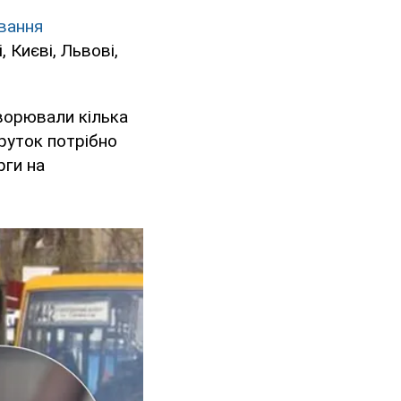
вання
, Києві, Львові,
ворювали кілька
руток потрібно
рги на