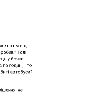
же потім від
зробив? Тоді
ць у бочки.
по годині, і то
абиті автобуси?
ішення, не