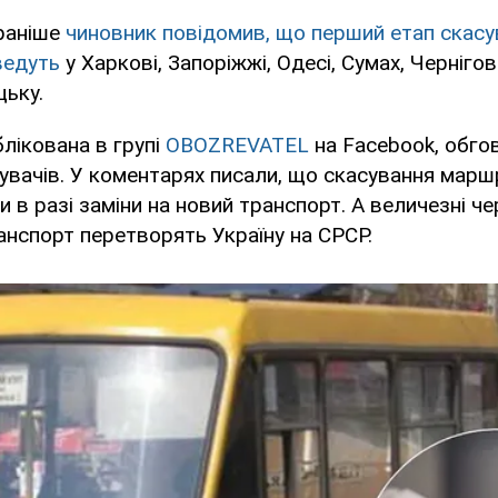
раніше
чиновник повідомив, що перший етап скасу
ведуть
у Харкові, Запоріжжі, Одесі, Сумах, Чернігові
цьку.
блікована в групі
OBOZREVATEL
на Facebook, обго
увачів. У коментарях писали, що скасування марш
 в разі заміни на новий транспорт. А величезні че
нспорт перетворять Україну на СРСР.