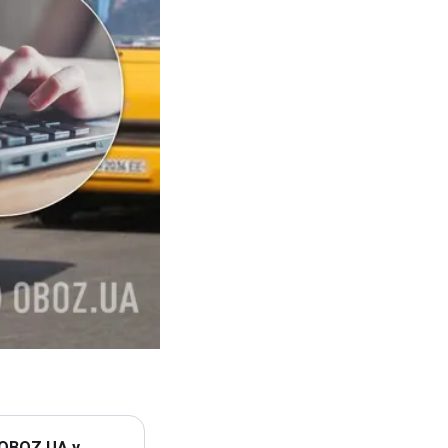
 OBOZ.UA у