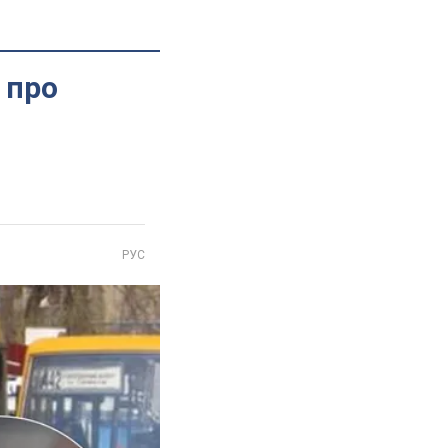
 про
РУС