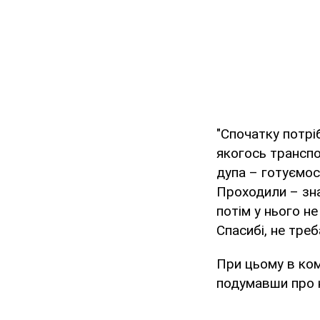
"Спочатку потрі
якогось транспо
дупа – готуємос
Проходили – знає
потім у нього н
Спасибі, не тре
При цьому в ком
подумавши про 