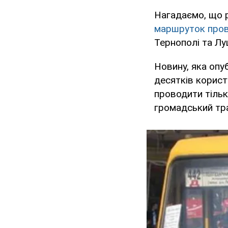
Нагадаємо, що 
маршруток про
Тернополі та Лу
Новину, яка опу
десятків корист
проводити тільки
громадський тра