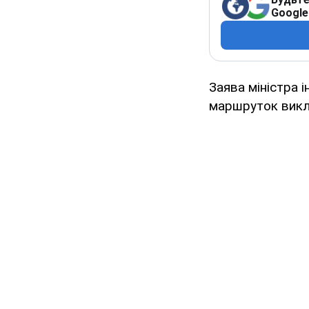
Google
Заява міністра 
маршруток викли