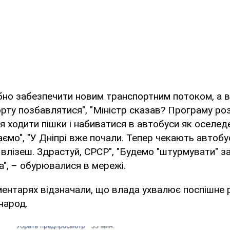
бно забезпечити новим транспортним потоком, а в
рту позбавлятися", "Міністр сказав? Програму ро
я ходити пішки і набиватися в автобуси як оселеде
мо", "У Дніпрі вже почали. Тепер чекають автобус 
е влізеш. Здрастуй, СРСР", "Будемо "штурмувати" з
ба", – обурювалися в мережі.
ентарях відзначали, що влада ухвалює поспішне р
народ.