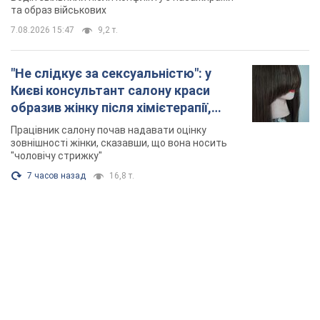
та образ військових
7.08.2026 15:47
9,2 т.
"Не слідкує за сексуальністю": у
Києві консультант салону краси
образив жінку після хімієтерапії,
розгорівся скандал. Фото
Працівник салону почав надавати оцінку
зовнішності жінки, сказавши, що вона носить
"чоловічу стрижку"
7 часов назад
16,8 т.