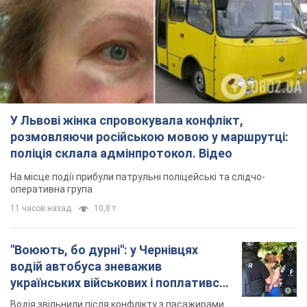
У Львові жінка спровокувала конфлікт,
розмовляючи російською мовою у маршрутці:
поліція склала адмінпротокол. Відео
На місце події прибули патрульні поліцейські та слідчо-
оперативна група
11 часов назад
10,8 т.
"Воюють, бо дурні": у Чернівцях
водій автобуса зневажив
українських військових і поплатився.
Відео
Водія звільнили після конфлікту з пасажирами