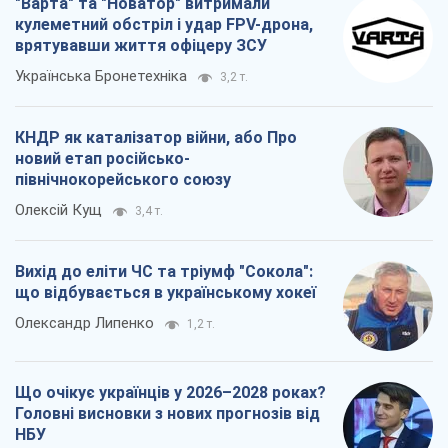
"Варта" та "Новатор" витримали
кулеметний обстріл і удар FPV-дрона,
врятувавши життя офіцеру ЗСУ
Українська Бронетехніка
3,2 т.
КНДР як каталізатор війни, або Про
новий етап російсько-
північнокорейського союзу
Олексій Кущ
3,4 т.
Вихід до еліти ЧС та тріумф "Сокола":
що відбувається в українському хокеї
Олександр Липенко
1,2 т.
Що очікує українців у 2026–2028 роках?
Головні висновки з нових прогнозів від
НБУ