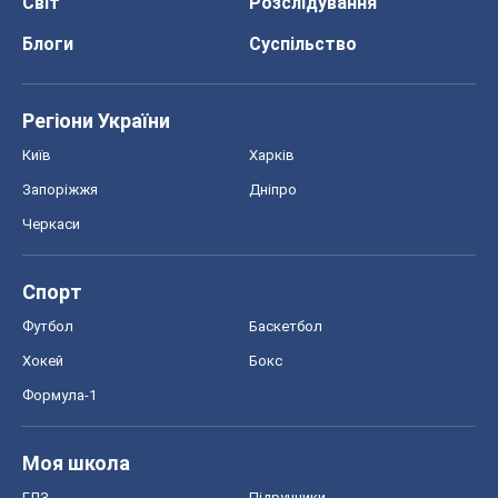
Світ
Розслідування
Блоги
Суспільство
Регіони України
Київ
Харків
Запоріжжя
Дніпро
Черкаси
Спорт
Футбол
Баскетбол
Хокей
Бокс
Формула-1
Моя школа
ГДЗ
Підручники