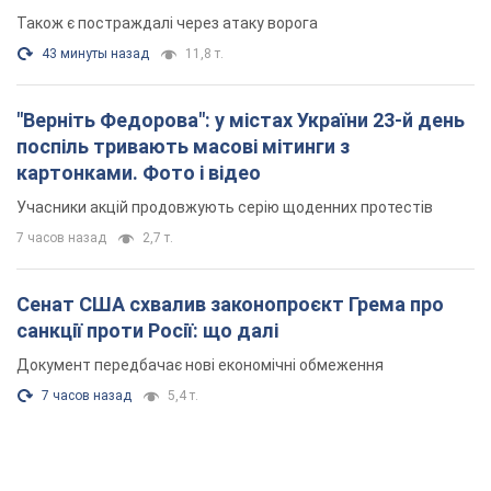
Також є постраждалі через атаку ворога
43 минуты назад
11,8 т.
"Верніть Федорова": у містах України 23-й день
поспіль тривають масові мітинги з
картонками. Фото і відео
Учасники акцій продовжують серію щоденних протестів
7 часов назад
2,7 т.
Сенат США схвалив законопроєкт Грема про
санкції проти Росії: що далі
Документ передбачає нові економічні обмеження
7 часов назад
5,4 т.