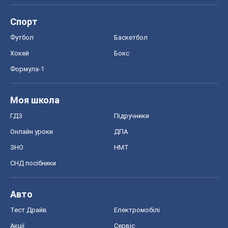
ГДЗ
Підручники
Онлайн уроки
ДПА
ЗНО
НМТ
СНД посібники
Авто
Тест Драйв
Електромобілі
Акції
Сервіс
Food Oboz
Рецепти
Напої
Дієти
Економіка