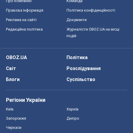
Світ
Розслідування
Блоги
Суспільство
Регіони України
Київ
Харків
Запоріжжя
Дніпро
Черкаси
Спорт
Футбол
Баскетбол
Хокей
Бокс
Формула-1
Моя школа