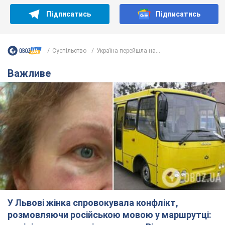
У Львові жінка спровокувала конфлікт,
розмовляючи російською мовою у маршрутці:
поліція склала адмінпротокол. Відео
На місце події прибули патрульні поліцейські та слідчо-
оперативна група
6 годин тому
9,7 т.
"Воюють, бо дурні": у Чернівцях
водій автобуса зневажив
українських військових і поплатився.