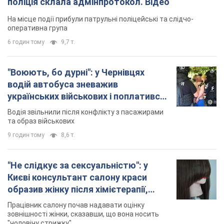
Відео
Водія звільнили після конфлікту з пасажирами
та образ військових
9 годин тому
8,6 т.
"Не слідкує за сексуальністю": у
Києві консультант салону краси
образив жінку після хімієтерапії,
розгорівся скандал. Фото
Працівник салону почав надавати оцінку
зовнішності жінки, сказавши, що вона носить
"чоловічу стрижку"
3 години тому
12,9 т.