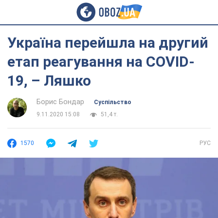
Україна перейшла на другий
етап реагування на COVID-
19, – Ляшко
Борис Бондар
Суспільство
9.11.2020 15:08
51,4 т.
1570
РУС