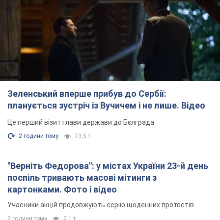
планується зустріч із Вучичем і не лише. Відео
Це перший візит глави держави до Бєлграда
2 години тому
73,5 т.
"Верніть Федорова": у містах України 23-й день
поспіль тривають масові мітинги з
картонками. Фото і відео
Учасники акцій продовжують серію щоденних протестів
3 години тому
2,1 т.
Сенат США схвалив законопроєкт Грема про
санкції проти Росії: що далі
Документ передбачає нові економічні обмеження
2 години тому
4,5 т.