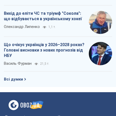
НБУ
Василь Фурман
21,5 т.
Всі думки
Про компанію
Команда
Правова інформація
Політика конфіденційності
Реклама на сайті
Документи
Редакційна політика
Журналісти OBOZ.UA на місці
подій
OBOZ.UA
Політика