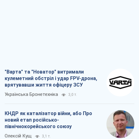
"Варта" та "Новатор" витримали
кулеметний обстріл і удар FPV-дрона,
врятувавши життя офіцеру ЗСУ
Українська Бронетехніка
3,0 т.
КНДР як каталізатор війни, або Про
новий етап російсько-
північнокорейського союзу
Олексій Кущ
3,1 т.
Вихід до еліти ЧС та тріумф "Сокола":
що відбувається в українському хокеї
Олександр Липенко
1,1 т.
Що очікує українців у 2026–2028 роках?
Головні висновки з нових прогнозів від