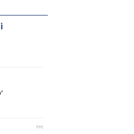
і
у"
РУС