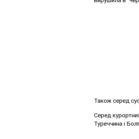
вирушила в "чер
Також серед сус
Серед курортних
Туреччина і Болг