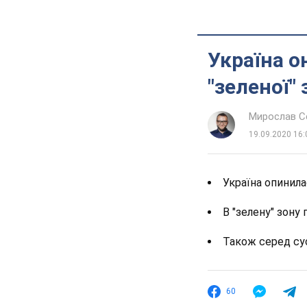
Україна о
"зеленої" 
Мирослав 
19.09.2020 16:
Україна опинила
В "зелену" зону
Також серед су
60