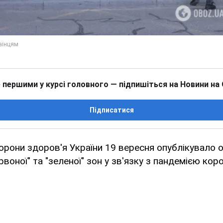
 першими у курсі головного — підпишіться на Новини на
Підписатися
орони здоров'я України 19 вересня опублікувало 
рвоної" та "зеленої" зон у зв'язку з пандемією кор