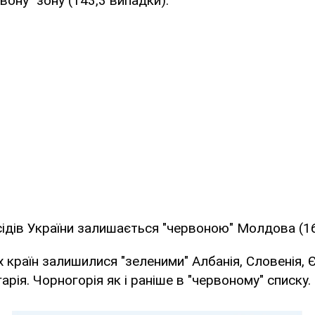
вону" зону (143,3 випадки).
ідів України залишається "червоною" Молдова (16
 країн залишилися "зеленими" Албанія, Словенія, Є
арія. Чорногорія як і раніше в "червоному" списку.