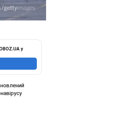
 OBOZ.UA у
оновлений
онавірусу