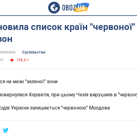
новила список країн "червоної" 
зон
Семенюк
Суспільство
05
106,6 т.
ся на межі "зеленої" зони
 повернулася Хорватія, при цьому Чехія вирушила в "червон
сідів України залишається "червоною" Молдова