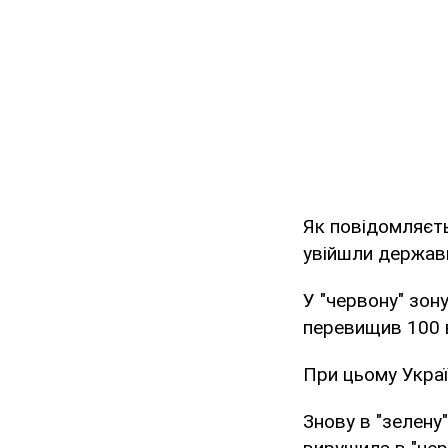
Як повідомляєть
увійшли держави
У "червону" зон
перевищив 100 в
При цьому Украї
Знову в "зелену