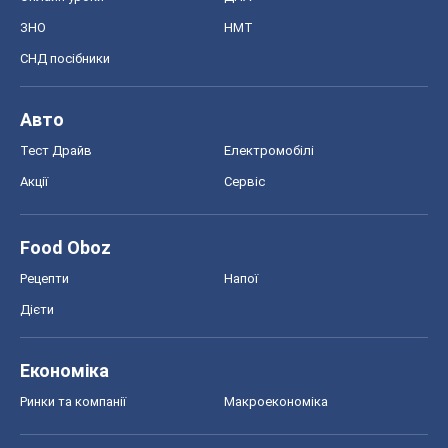
Економіка
Ринки та компанії
Макроекономіка
MedOboz
Новини медицини
MAMACLUB
Шоу
Афіша
Плітки
Краса
Мода
Жіночий журнал