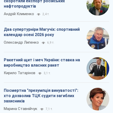
Посмертна "презумпція винуватості":
хто дозволив ТЦК судити загиблих
захисників
Марина Ставнійчук
7,1 т.
Всі думки
Про компанію
Команда
Правова інформація
Політика конфіденційності
Реклама на сайті
Документи
Редакційна політика
Журналісти OBOZ.UA на місці
подій