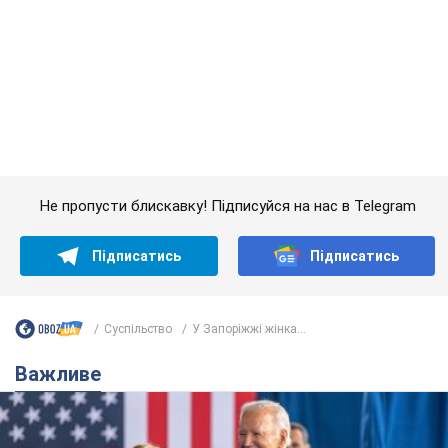
Важливе
Дружина тяжкохворого Джо Байдена назвала
перший симптом, який сигналізував про його
"агресивний" рак
Спершу лікарі не надали цьому належної уваги
6.08.2026 12:46
16,7 т.