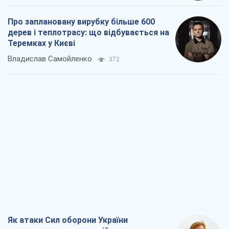
Як атаки Сил оборони України
скоротили експорт російських
нафтопродуктів
Андрій Клименко
2,4 т.
Два супертурніри Магучіх: спортивний
календар осені 2026 року
Олександр Липенко
6,9 т.
Ракетний щит і меч України: ставка на
виробництво власних ракет
Кирило Татарінов
3,1 т.