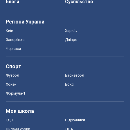
Моя школа
ГДЗ
Підручники
Онлайн уроки
ДПА
ЗНО
НМТ
СНД посібники
Авто
Тест Драйв
Електромобілі
Акції
Сервіс
Food Oboz
Рецепти
Напої
Дієти