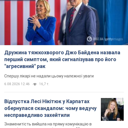
Відпустка Лесі Нікітюк у Карпатах
обернулася скандалом: чому ведучу
несправедливо захейтили
Знаменитість вийшла на пряму комунікацію в
мережі та розставила всі крапки над "і"
6.08.2026 17:32
13,4 т.
"Динамо" з перемоги стартувало у
кваліфікації Ліги конференцій. Відео
Матч відбувся в Любліні
9 годин тому
2,4 т.