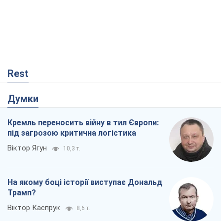
На якому боці історії виступає Дональд
Трамп?
Віктор Каспрук
8,6 т.
Про заплановану вирубку більше 600
дерев і теплотрасу: що відбувається на
Теремках у Києві
Владислав Самойленко
372