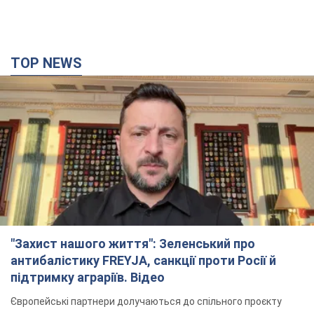
"Захист нашого життя": Зеленський про
антибалістику FREYJA, санкції проти Росії й
підтримку аграріїв. Відео
Європейські партнери долучаються до спільного проєкту
10 годин тому
75,9 т.
З 1 вересня українським вчителям підвищать
зарплати: Корецький розкрив деталі
Одночасно з підвищенням зарплат педагогам уряд
анонсував збільшення студентських стипендій
6 годин тому
4,4 т.
"Нам теж вони потрібні": Трамп відповів на
прохання Зеленського щодо передачі Україні
ракет для Patriot
Американські запаси окремих боєприпасів обмежені
6 годин тому
1,5 т.