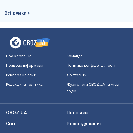
OBOZ.UA
Політика
Світ
Розслідування
Блоги
Суспільство
Регіони України
Київ
Харків
Запоріжжя
Дніпро
Черкаси
Спорт
Футбол
Баскетбол
Хокей
Бокс
Формула-1