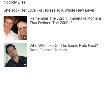
Не пропусти блискавку! Підписуйся на нас в Telegram
Підписатись
Підписатись
Суспільство
У Запоріжжі жінка...