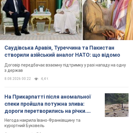
Договір передбачає взаємну підтримку у разі нападу на одну
з держав
8.08.2026 00:22
4,4 т.
На Прикарпатті після аномальної
спеки пройшла потужна злива:
дороги перетворились на річки.
Відео
Негода накрила Івано-Франківщину та
курортний Буковель
4 часа назад
7,1 т.
Хорватія принизила збірну Росії зі
спортивної гімнастики, офіційно не
допустивши до чемпіонату Європи
основних спортсменів
Турнір відбудеться в Загребі з 13 по 23 серпня
4 часа назад
6,4 т.