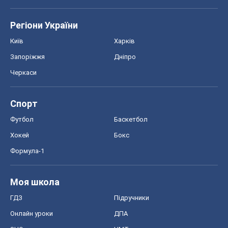
Спорт
Футбол
Баскетбол
Хокей
Бокс
Формула-1
Моя школа
ГДЗ
Підручники
Онлайн уроки
ДПА
ЗНО
НМТ
СНД посібники
Авто
Тест Драйв
Електромобілі
Акції
Сервіс