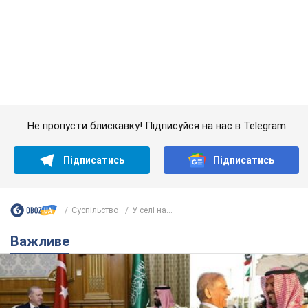
Підписатись
Підписатись
Суспільство
У селі на...
Важливе
Саудівська Аравія, Туреччина та Пакистан
створили азійський аналог НАТО: що відомо