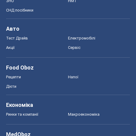
Food Oboz
Рецепти
Напої
Дієти
Економіка
Ринки та компанії
Макроекономіка
MedOboz
Новини медицини
MAMACLUB
Шоу
Афіша
Плітки
Краса
Мода
Жіночий журнал