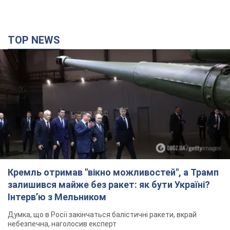
Кремль отримав "вікно можливостей", а Трамп
залишився майже без ракет: як бути Україні?
Інтерв’ю з Мельником
Думка, що в Росії закінчаться балістичні ракети, вкрай
небезпечна, наголосив експерт
2 часа назад
8,8 т.
"Все горіло": очевидиця розповіла про загибель
3-річного хлопчика і його рідних внаслідок
атаки РФ на Київщину. Відео та фото
Вічна пам'ять жертвам російського терору
час назад
1,8 т.