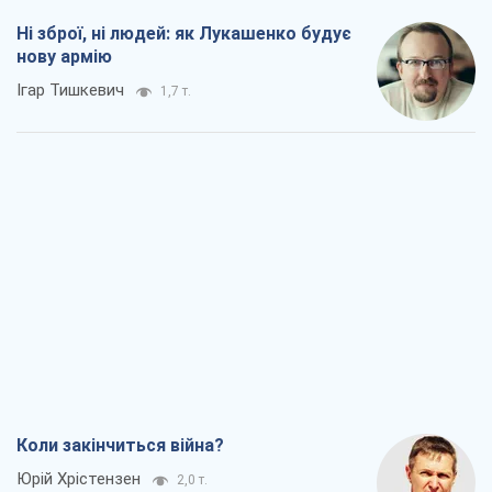
Коли закінчиться війна?
Юрій Хрістензен
2,0 т.
Україна вступила в надзвичайний
економічний стан. Чи є світло вкінці
тунелю?
Вадим Денисенко
1,6 т.