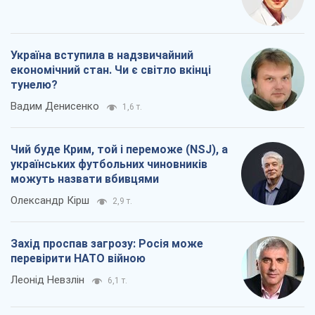
Чий буде Крим, той і переможе (NSJ), а
українських футбольних чиновників
можуть назвати вбивцями
Олександр Кірш
2,9 т.
Захід проспав загрозу: Росія може
перевірити НАТО війною
Леонід Невзлін
6,1 т.
Всі думки
Про компанію
Команда
Правова інформація
Політика конфіденційності