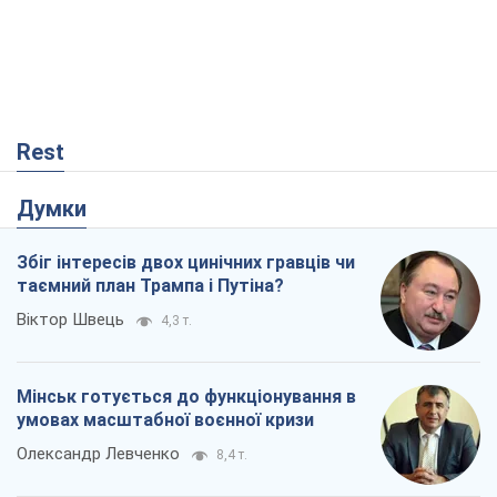
Збіг інтересів двох цинічних гравців чи
таємний план Трампа і Путіна?
Віктор Швець
4,3 т.
Мінськ готується до функціонування в
умовах масштабної воєнної кризи
Олександр Левченко
8,4 т.
Ні зброї, ні людей: як Лукашенко будує
нову армію
Ігар Тишкевич
1,7 т.