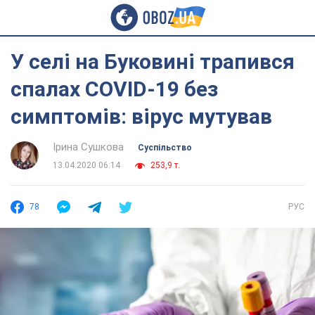
У селі на Буковині трапився
спалах COVID-19 без
симптомів: вірус мутував
Ірина Сушкова
Суспільство
13.04.2020 06:14
253,9 т.
78
РУС