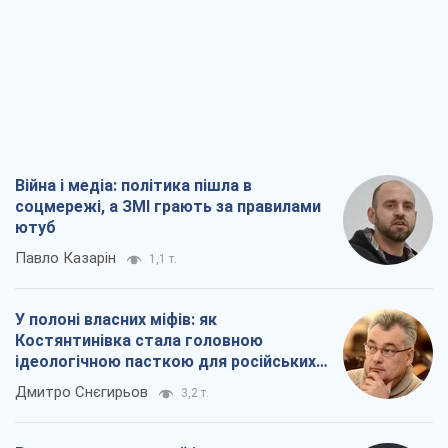
Війна і медіа: політика пішла в
соцмережі, а ЗМІ грають за правилами
ютуб
Павло Казарін
1,1 т.
У полоні власних міфів: як
Костянтинівка стала головною
ідеологічною пасткою для російських
окупантів
Дмитро Снєгирьов
3,2 т.