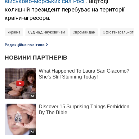
військово-морських сил Росії
. Відтоді
колишній президент перебуває на території
країни-агресора.
Україна
Суд над Януковичем
Євромайдан
Офіс генерального п
Редакційна політика