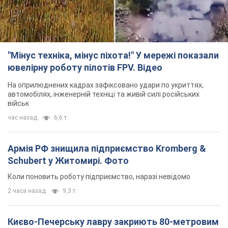
"Мінус техніка, мінус піхота!" У мережі показали
ювелірну роботу пілотів FPV. Відео
На оприлюднених кадрах зафіксовано удари по укриттях,
автомобілях, інженерній техніці та живій силі російських
військ
час назад
6,6 т.
Армія РФ знищила підприємство Kromberg &
Schubert у Житомирі. Фото
Коли поновить роботу підприємство, наразі невідомо
2 часа назад
9,3 т.
Києво-Печерську лавру закриють 80-метровим