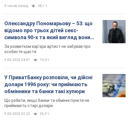
8 часов назад
38,1 т.
Олександру Пономарьову – 53: що
відомо про трьох дітей секс-
символа 90-х та який вигляд вони
мають
За розвитком кар'єри артист не забував про
особисте щастя
9.08.2026 04:01
10,4 т.
У ПриватБанку розповіли, чи дійсні
долари 1996 року: чи приймають
обмінники та банки такі купюри
Що робити, якщо банки та обмінні пункти не
приймають старі долари
9.08.2026 02:20
90,9 т.