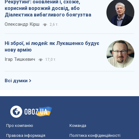
Рекрутинг: оновлений і, схоже,
корисний ворожий досвід, або
Діалектика вибагливого боягузтва
Олександр Кірш
2,6 т.
Ні зброї, ні людей: як Лукашенко будує
нову армію
Ігар Тишкевич
17,0 т.
Всі думки
Про компанію
Команда
Правова інформація
Політика конфіденційності