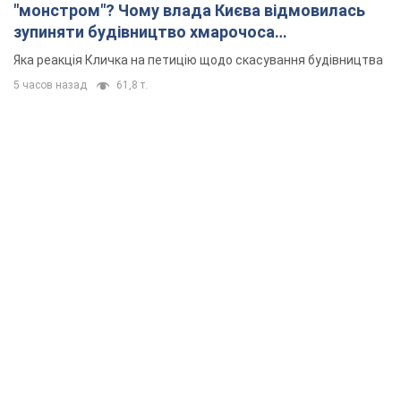
"монстром"? Чому влада Києва відмовилась
зупиняти будівництво хмарочоса
"московського вірянина"
Яка реакція Кличка на петицію щодо скасування будівництва
5 часов назад
61,8 т.