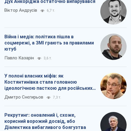
Дух Анкоріджа остаточно випарувався
Віктор Андрусів
6,7 т.
Війна і медіа: політика пішла в
соцмережі, а ЗМІ грають за правилами
ютуб
Павло Казарін
3,6 т.
У полоні власних міфів: як
Костянтинівка стала головною
ідеологічною пасткою для російських
окупантів
Дмитро Снєгирьов
7,3 т.
Рекрутинг: оновлений і, схоже,
корисний ворожий досвід, або
Діалектика вибагливого боягузтва