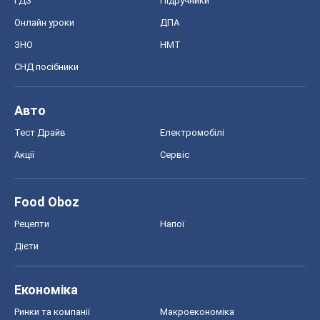
ГДЗ
Підручники
Онлайн уроки
ДПА
ЗНО
НМТ
СНД посібники
Авто
Тест Драйв
Електромобілі
Акції
Сервіс
Food Oboz
Рецепти
Напої
Дієти
Економіка
Ринки та компанії
Макроекономіка