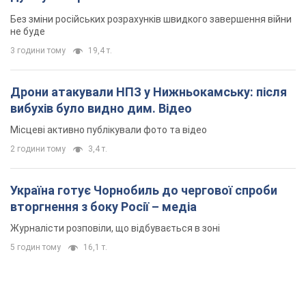
Без зміни російських розрахунків швидкого завершення війни
не буде
3 години тому
19,4 т.
Дрони атакували НПЗ у Нижньокамську: після
вибухів було видно дим. Відео
Місцеві активно публікували фото та відео
2 години тому
3,4 т.
Україна готує Чорнобиль до чергової спроби
вторгнення з боку Росії – медіа
Журналісти розповіли, що відбувається в зоні
5 годин тому
16,1 т.