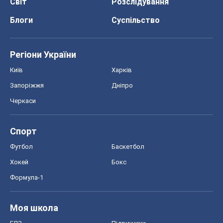
Світ
Розслідування
Блоги
Суспільство
Регіони України
Київ
Харків
Запоріжжя
Дніпро
Черкаси
Спорт
Футбол
Баскетбол
Хокей
Бокс
Формула-1
Моя школа