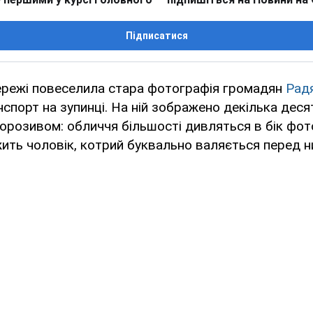
Підписатися
ережі повеселила стара фотографія громадян
Рад
нспорт на зупинці. На ній зображено декілька деся
орозивом: обличчя більшості дивляться в бік фото
жить чоловік, котрий буквально валяється перед н