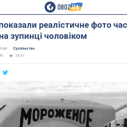
показали реалістичне фото час
на зупинці чоловіком
ічук
Суспільство
40
24,4 т.