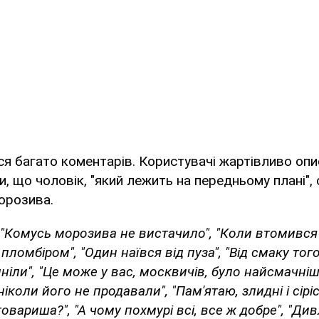
ся багато коментарів. Користувачі жартівливо оп
и, що чоловік, "який лежить на передньому плані",
орозива.
 "Комусь морозива не вистачило", "Коли втомився 
ломбіром", "Один наївся від пуза", "Від смаку тог
ніли", "Це може у вас, москвичів, було найсмачні
коли його не продавали", "Пам'ятаю, злидні і сіріс
товариша?", "А чому похмурі всі, все ж добре", "Див