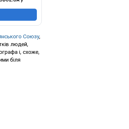
янського Союзу
,
тків людей,
графа і, схоже,
ими біля