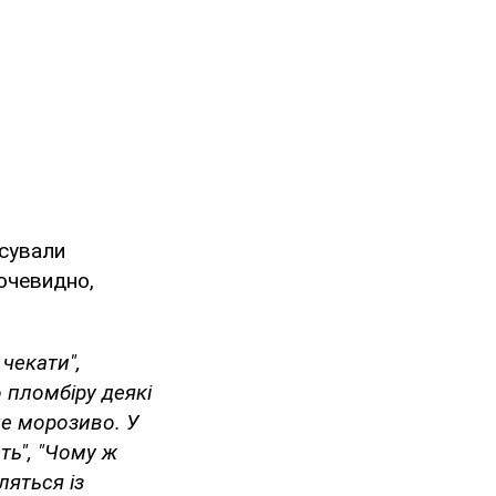
исували
 очевидно,
чекати",
о пломбіру деякі
ше морозиво. У
ть", "Чому ж
ляться із