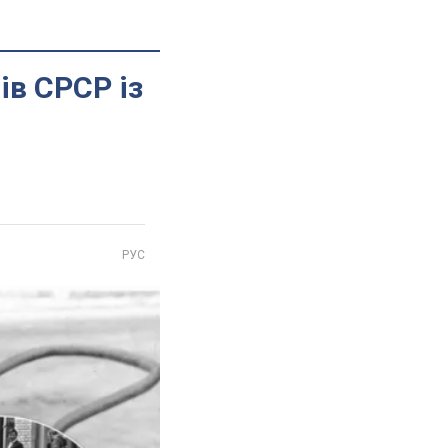
ів СРСР із
РУС