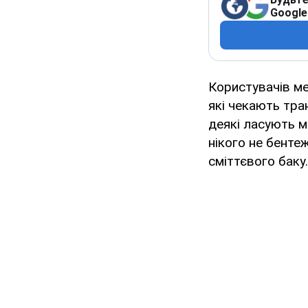
Google
Користувачів м
які чекають тра
деякі ласують м
нікого не бенте
сміттєвого баку.