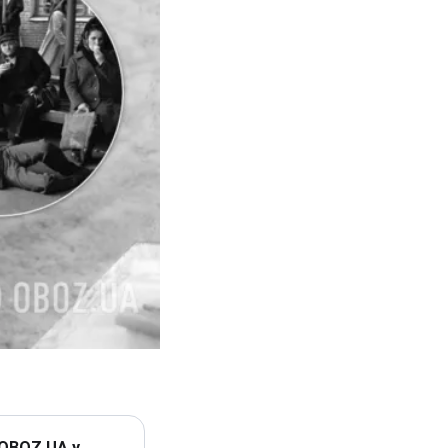
 OBOZ.UA у