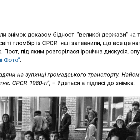
и знімок доказом бідності "великої держави" на т
віті пломбір із СРСР. Інші запевнили, що все це наг
. Пост, під яким розгорілася іронічна дискусія, оп
ні Фото"
.
адяни на зупинці громадського транспорту. Найсма
є. СРСР. 1980-ті",
– йдеться в підписі до знімка.