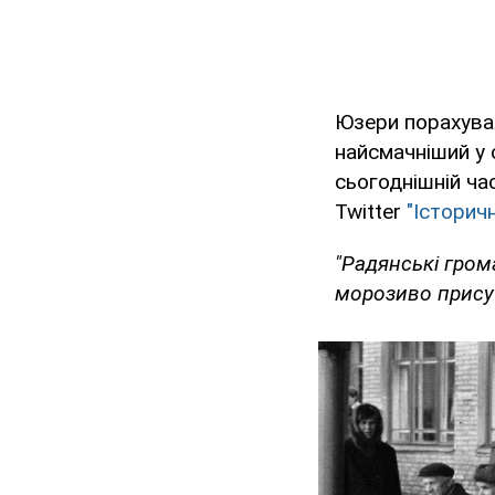
Юзери порахувал
найсмачніший у с
сьогоднішній час
Twitter
"Історич
"Радянські гром
морозиво присутн