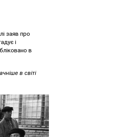
лі заяв про
адує і
убліковано в
чніше в світі