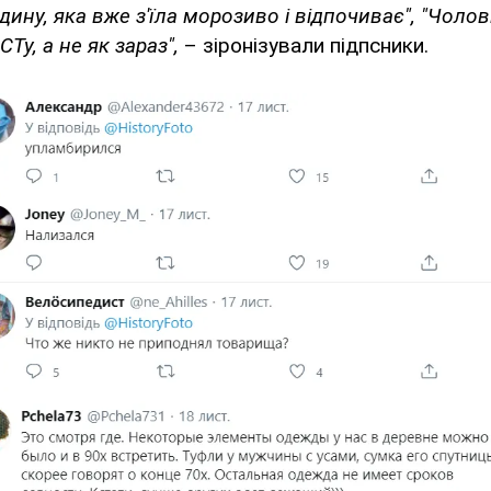
ину, яка вже з'їла морозиво і відпочиває", "Чолов
Ту, а не як зараз",
– зіронізували підпсники.