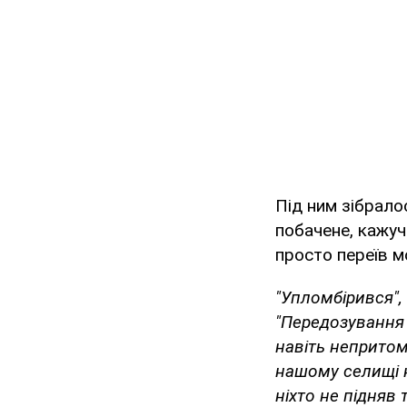
Під ним зібрало
побачене, кажуч
просто переїв м
"Упломбірився",
"Передозування п
навіть непритом
нашому селищі ні
ніхто не підняв 