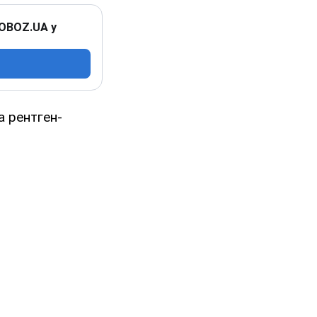
 OBOZ.UA у
а рентген-