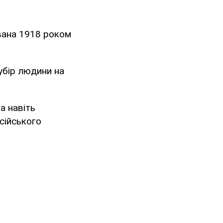
ована 1918 роком
убір людини на
а навіть
сійського