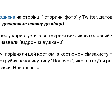
юднена
на сторінці "Історичні фото" у Twitter, дат
, доскрольте новину до кінця).
рес у користувачів соцмережі викликав головний 
 назвали "відром із вушками".
чі порівняли цей костюм із костюмом хімзахисту т
отруйну речовину типу "Новачок", якою отруїли ро
ексія Навального.