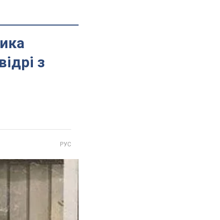
ника
відрі з
РУС