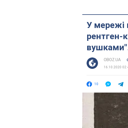
У мережі 
рентген-к
вушками"
OBOZ.UA
16.10.2020 02:
10