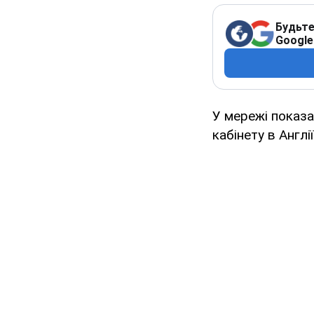
Будьте
Google
У мережі показа
кабінету в Англі