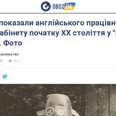
показали англійського праців
абінету початку ХХ століття у "
. Фото
Суспільство
40
9,1 т.