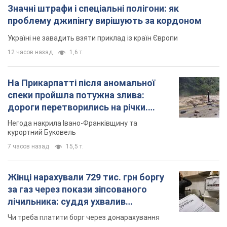
дороги перетворились на річки.
Відео
Негода накрила Івано-Франківщину та
курортний Буковель
7 часов назад
15,5 т.
Жінці нарахували 729 тис. грн боргу
за газ через покази зіпсованого
лічильника: суддя ухвалив
неочікуване рішення
Чи треба платити борг через донарахування
2 часа назад
30,0 т.