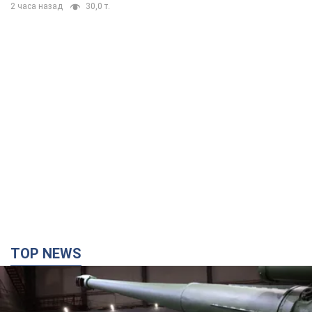
TOP NEWS
Кремль отримав "вікно можливостей", а Трамп
залишився майже без ракет: як бути Україні?