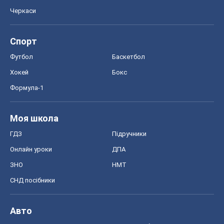
Моя школа
ГДЗ
Підручники
Онлайн уроки
ДПА
ЗНО
НМТ
СНД посібники
Авто
Тест Драйв
Електромобілі
Акції
Сервіс
Food Oboz
Рецепти
Напої
Дієти