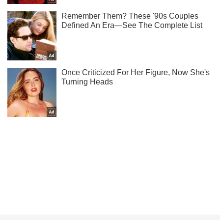
Підписуйся на наш Telegram. Отримуй тільки
найважливіше!
Підписатись
Підписатись
Суспільство
У Коростені священники...