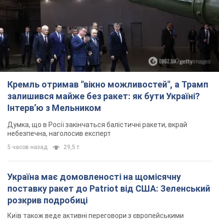
Інтерв’ю з Мельником
Думка, що в Росії закінчаться балістичні ракети, вкрай
небезпечна, наголосив експерт
5 часов назад
29,5 т.
Україна має домовленості на щомісячну
поставку ракет до Patriot від США: Зеленський
розкрив подробиці
Київ також веде активні переговори з європейськими
партнерами
3 часа назад
2,5 т.
Дбала про учнів та підтримувала педагогів:
внаслідок удару РФ по Київщині загинула
директорка київського ліцею, її чоловік та онук
Вічна пам'ять жертвам російського терору