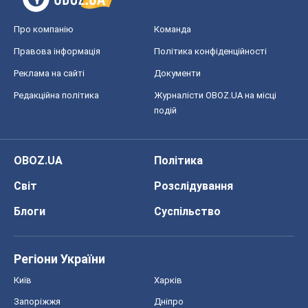
OBOZ.UA
Політика
Світ
Розслідування
Блоги
Суспільство
Регіони України
Київ
Харків
Запоріжжя
Дніпро
Черкаси
Спорт
Футбол
Баскетбол
Хокей
Бокс
Формула-1