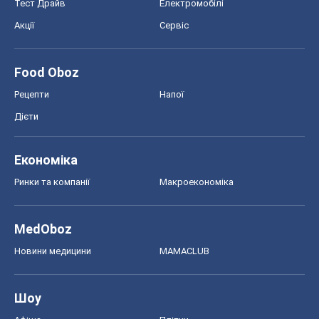
Економіка
Ринки та компанії
Макроекономіка
MedOboz
Новини медицини
MAMACLUB
Шоу
Афіша
Плітки
Краса
Мода
Жіночий журнал