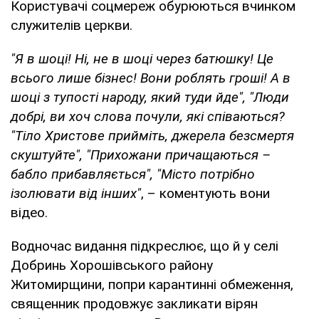
Користувачі соцмереж обурюються вчинком
служителів церкви.
"Я в шоці! Ні, не в шоці через батюшку! Це
всього лише бізнес! Вони роблять гроші! А в
шоці з тупості народу, який туди йде", "Люди
добрі, ви хоч слова почули, які співаються?
"Тіло Христове прийміть, джерела безсмертя
скуштуйте", "Прихожани причащаються –
бабло прибавляється", "Місто потрібно
ізолювати від інших"
, – коментують вони
відео.
Водночас видання підкреслює, що й у селі
Добринь Хорошівського району
Житомирщини, попри карантинні обмеження,
священник продовжує закликати вірян