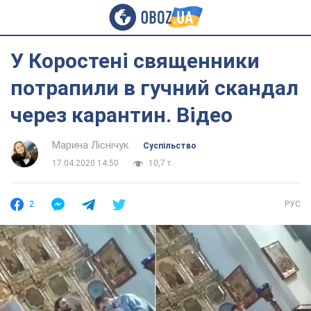
У Коростені священники
потрапили в гучний скандал
через карантин. Відео
Марина Ліснічук
Суспільство
17.04.2020 14:50
10,7 т.
2
РУС