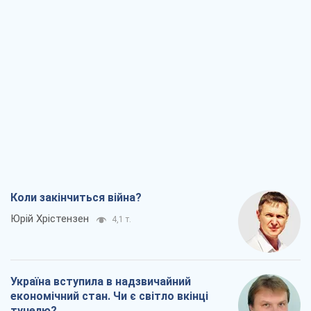
Коли закінчиться війна?
Юрій Хрістензен
4,1 т.
Україна вступила в надзвичайний
економічний стан. Чи є світло вкінці
тунелю?
Вадим Денисенко
3,6 т.
Чий буде Крим, той і переможе (NSJ), а
українських футбольних чиновників
можуть назвати вбивцями
Олександр Кірш
4,1 т.