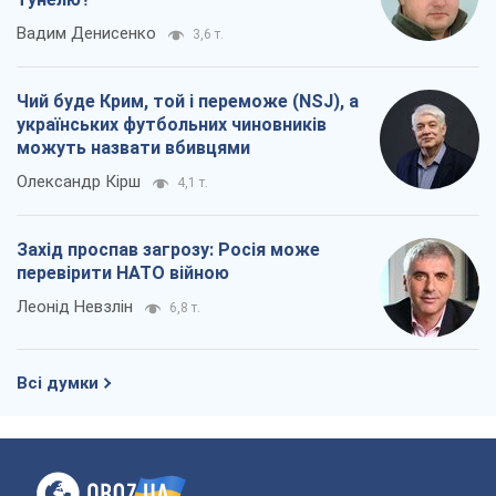
Захід проспав загрозу: Росія може
перевірити НАТО війною
Леонід Невзлін
6,8 т.
Всі думки
Про компанію
Команда
Правова інформація
Політика конфіденційності
Реклама на сайті
Документи
Редакційна політика
Журналісти OBOZ.UA на місці
подій