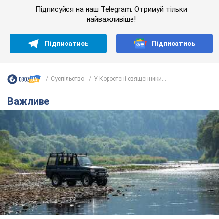
Важливе
Значні штрафи і спеціальні полігони: як
проблему джипінгу вирішують за кордоном
Україні не завадить взяти приклад із країн Європи
12 часов назад
1,6 т.
На Прикарпатті після аномальної
спеки пройшла потужна злива: