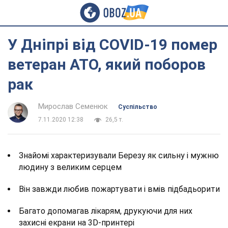
У Дніпрі від COVID-19 помер
ветеран АТО, який поборов
рак
Мирослав Семенюк
Суспільство
7.11.2020 12:38
26,5 т.
Знайомі характеризували Березу як сильну і мужню
людину з великим серцем
Він завжди любив пожартувати і вмів підбадьорити
Багато допомагав лікарям, друкуючи для них
захисні екрани на 3D-принтері