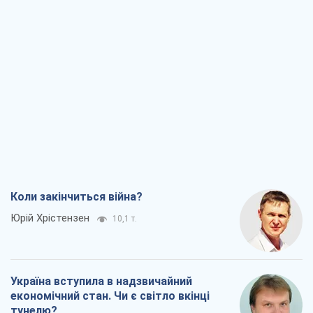
Коли закінчиться війна?
Юрій Хрістензен
10,1 т.
Україна вступила в надзвичайний
економічний стан. Чи є світло вкінці
тунелю?
Вадим Денисенко
8,2 т.
Чий буде Крим, той і переможе (NSJ), а
українських футбольних чиновників
можуть назвати вбивцями
Олександр Кірш
7,9 т.