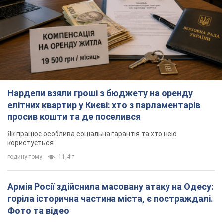
елітних квартир у Києві: хто з парламентарів
просив кошти та де поселився
Як працює особлива соціальна гарантія та хто нею
користується
годину тому
11,4 т.
Армія Росії здійснила масовану атаку на Одесу:
горіла історична частина міста, є постраждалі.
Фото та відео
Для терору ворог застосував ракети та дрони
16 хвилин тому
18,0 т.
Під прицілом – Київ: розвідка попереджає про
масштабні атаки на енергетику до Дня
незалежності
Путінська армія посилює терор