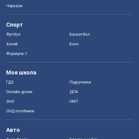
Моя школа
ГДЗ
Підручники
Онлайн уроки
ДПА
ЗНО
НМТ
СНД посібники
Авто
Тест Драйв
Електромобілі
Акції
Сервіс
Food Oboz
Рецепти
Напої
Дієти