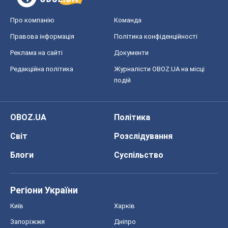
OBOZ.UA
Політика
Світ
Розслідування
Блоги
Суспільство
Регіони України
Київ
Харків
Запоріжжя
Дніпро
Черкаси
Спорт
Футбол
Баскетбол
Хокей
Бокс
Формула-1