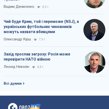
Захід проспав загрозу: Росія може
перевірити НАТО війною
Леонід Невзлін
8,8 т.
Всі думки
Про компанію
Команда
Правова інформація
Політика конфіденційності
Реклама на сайті
Документи
Редакційна політика
Журналісти OBOZ.UA на місці
подій