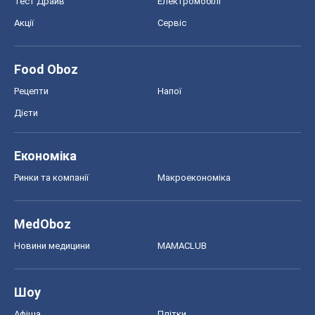
Економіка
Ринки та компанії
Макроекономіка
MedOboz
Новини медицини
MAMACLUB
Шоу
Афіша
Плітки
Краса
Мода
Жіночий журнал