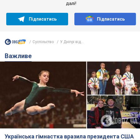
Українська гімнастка вразила президента США
і вперше почула "Слава Україні"! Як склалася
доля Подкопаєвої, яка 30 років тому виграла
"золото" Олімпіади
У фанатів донеччанки зберігся великий шматок килимового
покриття з надписом "Атланта-1996"
8.08.2026 18:30
37,6 т.
На Прикарпатті після аномальної