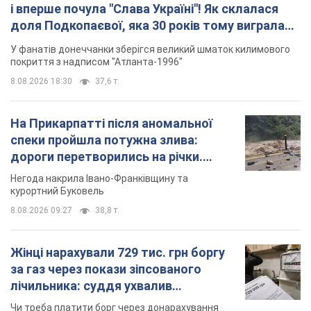
спеки пройшла потужна злива:
дороги перетворились на річки.
Відео
Негода накрила Івано-Франківщину та
курортний Буковель
8.08.2026 09:27
38,8 т.
Жінці нарахували 729 тис. грн боргу
за газ через покази зіпсованого
лічильника: суддя ухвалив
неочікуване рішення
Чи треба платити борг через донарахування
8.08.2026 14:43
32,3 т.