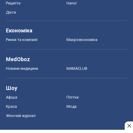
Рецепти
Напої
Дієти
Економіка
Ринки та компанії
Макроекономіка
MedOboz
Новини медицини
MAMACLUB
Шоу
Афіша
Плітки
Краса
Мода
Жіночий журнал