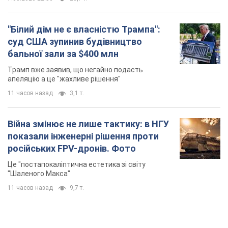
"Білий дім не є власністю Трампа":
суд США зупинив будівництво
бальної зали за $400 млн
Трамп вже заявив, що негайно подасть
апеляцію а це "жахливе рішення"
11 часов назад
3,1 т.
Війна змінює не лише тактику: в НГУ
показали інженерні рішення проти
російських FPV-дронів. Фото
Це "постапокаліптична естетика зі світу
"Шаленого Макса"
11 часов назад
9,7 т.