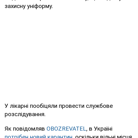
захисну уніформу.
У лікарні пообіцяли провести службове
розслідування.
Як повідомляв
OBOZREVATEL
, в Україні
потрібен новий карантин
, оскільки вільні місця