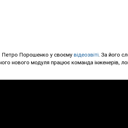
в Петро Порошенко у своєму
відеозвіті
. За його с
го нового модуля працює команда інженерів, лог