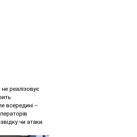
в не реалізовує
орить
ле всередині –
операторів
відку чи атаки.