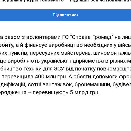
Підписатися
 разом з волонтерами ГО "Справа Громад" не лише
онту, а й фінансує виробництво необхідних у війс
х пунктів, пересувних майстерень, шиномонтажів
 це виробляють українські підприємства в різних мі
обництво техніки для ЗСУ від початку повномасшт
 перевищила 400 млн грн. А обсяги допомоги фрон
одифікацій, сотні вантажівок, бронемашини, будівел
порядження – перевищують 5 млрд грн.