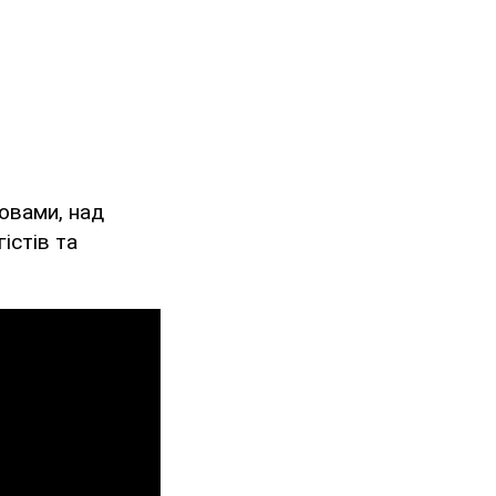
ловами, над
істів та