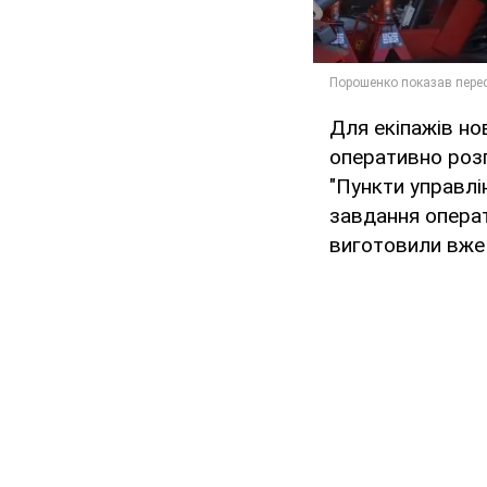
Для екіпажів нов
оперативно розг
"Пункти управлі
завдання операт
виготовили вже