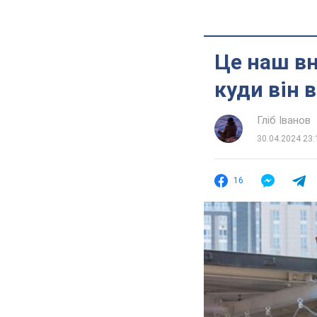
Це наш вн
куди він 
Гліб Іванов
30.04.2024 23:
16