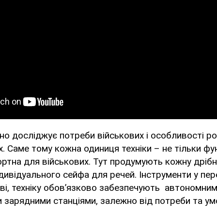
о досліджує потреби військових і особливості р
. Саме тому кожна одиниця техніки – не тільки фун
ртна для військових. Тут продумують кожну дрібн
дивідуального сейфа для речей. Інструменти у пе
ві, техніку обовʼязково забезпечують автономни
 зарядними станціями, залежно від потреби та у