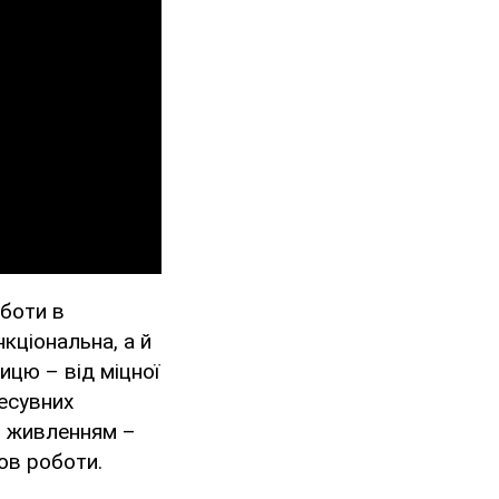
оботи в
кціональна, а й
ицю – від міцної
ресувних
м живленням –
мов роботи.