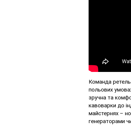
Команда ретельн
польових умовах
зручна та комфо
кавоварки до ін
майстернях – но
генераторами чи