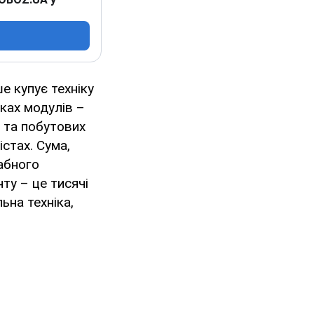
 купує техніку
ьках модулів –
 та побутових
стах. Сума,
абного
ту – це тисячі
ьна техніка,