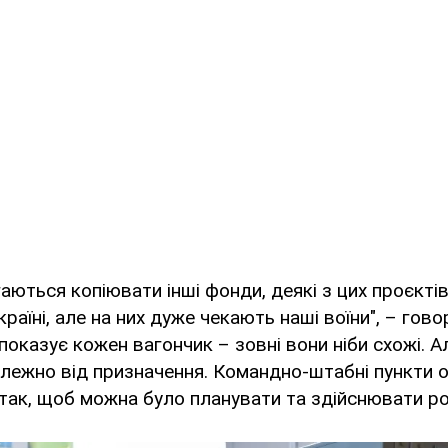
гаються копіювати інші фонди, деякі з цих проєкті
країні, але на них дуже чекають наші воїни", – гов
показує кожен вагончик – зовні вони ніби схожі. А
алежно від призначення. Командно-штабні пункти 
ак, щоб можна було планувати та здійснювати роз