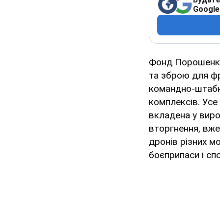
Google
Фонд Порошенка
та зброю для фр
командно-штабни
комплексів. Усе
вкладена у вир
вторгнення, вже
дронів різних м
боєприпаси і с