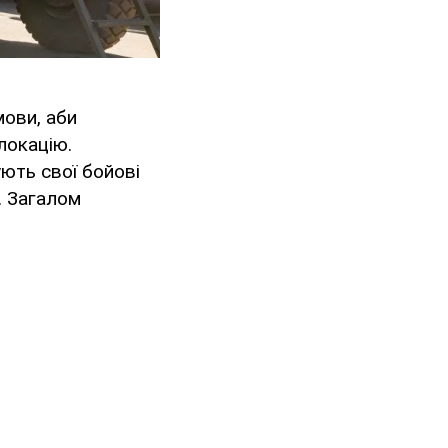
мови, аби
локацію.
ують свої бойові
. Загалом