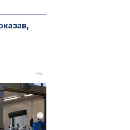
оказав,
РУС