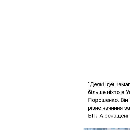
"Деякі ідеї нама
більше ніхто в У
Порошенко. Він 
різне начиння з
БПЛА оснащені т