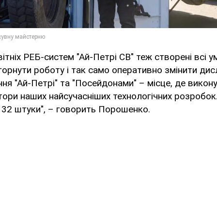
ітніх РЕБ-систем "Ай-Петрі СВ" теж створені всі у
орнути роботу і так само оперативно змінити дис
ння "Ай-Петрі" та "Посейдонами" – місце, де викон
ори наших найсучасніших технологічних розробок
 32 штуки", – говорить Порошенко.