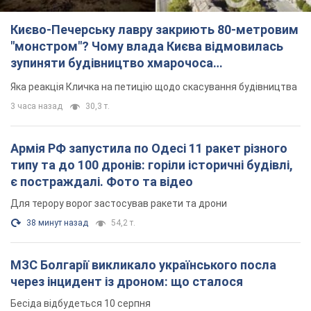
Києво-Печерську лавру закриють 80-метровим
"монстром"? Чому влада Києва відмовилась
зупиняти будівництво хмарочоса
"московського вірянина"
Яка реакція Кличка на петицію щодо скасування будівництва
3 часа назад
30,3 т.
Армія РФ запустила по Одесі 11 ракет різного
типу та до 100 дронів: горіли історичні будівлі,
є постраждалі. Фото та відео
Для терору ворог застосував ракети та дрони
38 минут назад
54,2 т.
МЗС Болгарії викликало українського посла
через інцидент із дроном: що сталося
Бесіда відбудеться 10 серпня