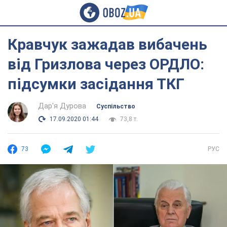
Кравчук зажадав вибачень
від Гризлова через ОРДЛО:
підсумки засідання ТКГ
Дар'я Дурова
Суспільство
17.09.2020 01:44
73,8 т.
73
РУС