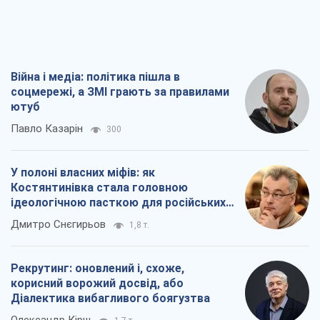
Війна і медіа: політика пішла в
соцмережі, а ЗМІ грають за правилами
ютуб
Павло Казарін
300
У полоні власних міфів: як
Костянтинівка стала головною
ідеологічною пасткою для російських
окупантів
Дмитро Снєгирьов
1,8 т.
Рекрутинг: оновлений і, схоже,
корисний ворожий досвід, або
Діалектика вибагливого боягузтва