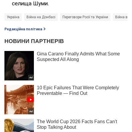
селища Шуми.
Україна
Війна на Донбасі
Переговори Росії та України
Війна в Ук
Редакційна політика