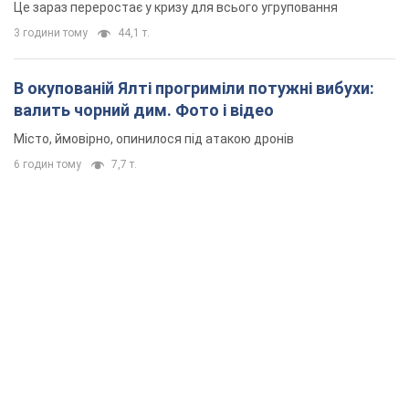
Це зараз переростає у кризу для всього угруповання
3 години тому
44,1 т.
В окупованій Ялті прогриміли потужні вибухи:
валить чорний дим. Фото і відео
Місто, ймовірно, опинилося під атакою дронів
6 годин тому
7,7 т.