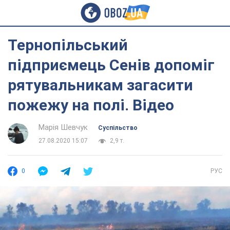
Тернопільський
підприємець Сенів допоміг
рятувальникам загасити
пожежу на полі. Відео
Марія Шевчук
Суспільство
27.08.2020 15:07
2,9 т.
0
РУС