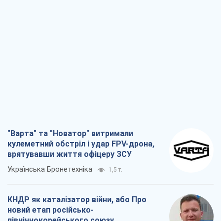
"Варта" та "Новатор" витримали
кулеметний обстріл і удар FPV-дрона,
врятувавши життя офіцеру ЗСУ
Українська Бронетехніка
1,5 т.
КНДР як каталізатор війни, або Про
новий етап російсько-
північнокорейського союзу