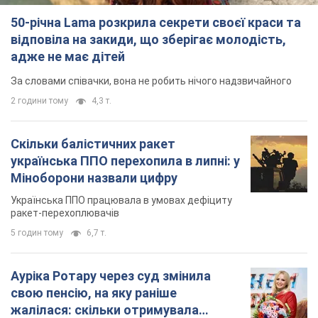
50-річна Lama розкрила секрети своєї краси та
відповіла на закиди, що зберігає молодість,
адже не має дітей
За словами співачки, вона не робить нічого надзвичайного
2 години тому
4,3 т.
Скільки балістичних ракет
українська ППО перехопила в липні: у
Міноборони назвали цифру
Українська ППО працювала в умовах дефіциту
ракет-перехоплювачів
5 годин тому
6,7 т.
Ауріка Ротару через суд змінила
свою пенсію, на яку раніше
жалілася: скільки отримувала