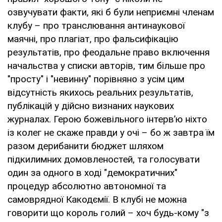
озвучувати факти, які б були неприємні членам
клубу – про транслювання антинаукової
маячні, про плагіат, про фальсифікацію
результатів, про феодальне право включення
начальства у списки авторів, тим більше про
"просту" і "невинну" порівняно з усім цим
відсутність якихось реальних результатів,
публікацій у дійсно визнаних наукових
журналах. Герою божевільного інтерв’ю ніхто
із колег не скаже правди у очі – бо ж завтра їм
разом дерибанити бюджет шляхом
підкилимних домовленостей, та голосувати
один за одного в ході "демократичних"
процедур абсолютно автономної та
самоврядної Какодємії. В клубі не можна
говорити що король голий – хоч будь-кому "з