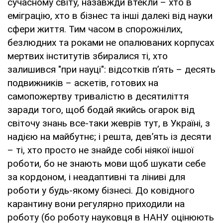
сучасному світу, назавжди втекли – хто в
еміграцію, хто в бізнес та інші далекі від науки
сфери життя. Тим часом в спорожнілих,
безлюдних та роками не опалюваних корпусах
мертвих інститутів збиралися ті, хто
залишився "при науці": відсотків п’ять – десять
подвижників – аскетів, готових на
самопожертву тривалістю в десятиліття
заради того, щоб бодай якийсь огарок від
світочу знань все-таки жеврів тут, в Україні, з
надією на майбутнє; і решта, дев’ять із десяти
– ті, хто просто не знайде собі ніякої іншої
роботи, бо не знають мови щоб шукати себе
за кордоном, і неадаптивні та ліниві для
роботи у будь-якому бізнесі. До ковідного
карантину вони регулярно приходили на
роботу (бо роботу науковця в НАНУ оцінюють