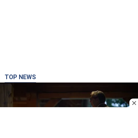
TOP NEWS
Зеленський вперше прибув до Сербії:
планується зустріч із Вучичем і не лише. Відео
Це перший візит глави держави до Бєлграда
2 часа назад
72,0 т.