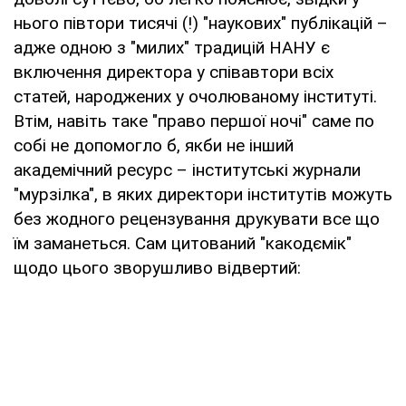
нього півтори тисячі (!) "наукових" публікацій –
адже одною з "милих" традицій НАНУ є
включення директора у співавтори всіх
статей, народжених у очолюваному інституті.
Втім, навіть таке "право першої ночі" саме по
собі не допомогло б, якби не інший
академічний ресурс – інститутські журнали
"мурзілка", в яких директори інститутів можуть
без жодного рецензування друкувати все що
їм заманеться. Сам цитований "какодємік"
щодо цього зворушливо відвертий: