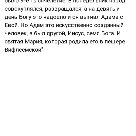
было 9-е тысячелетие. В понедельник народ
совокуплялся, развращался, а на девятый
день Богу это надоело и он выгнал Адама с
Евой. Но Адам это искусственно созданный
человек, а был другой, Иисус, семя Бога. И
святая Мария, которая родила его в пещере
Вифлеемской"