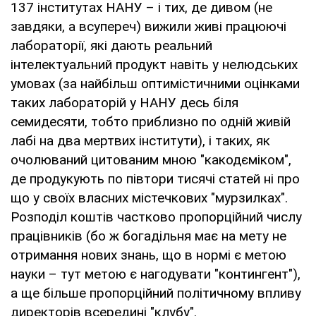
137 інститутах НАНУ – і тих, де дивом (не
завдяки, а всупереч) вижили живі працюючі
лабораторії, які дають реальний
інтелектуальний продукт навіть у нелюдських
умовах (за найбільш оптимістичними оцінками
таких лабораторій у НАНУ десь біля
семидесяти, тобто приблизно по одній живій
лабі на два мертвих інститути), і таких, як
очолюваний цитованим мною "какодєміком",
де продукують по півтори тисячі статей ні про
що у своїх власних містечкових "мурзилках".
Розподіл коштів частково пропорційний числу
працівників (бо ж богадільня має на мету не
отримання нових знань, що в нормі є метою
науки – тут метою є нагодувати "контингент"),
а ще більше пропорційний політичному впливу
директорів всередині "клубу".