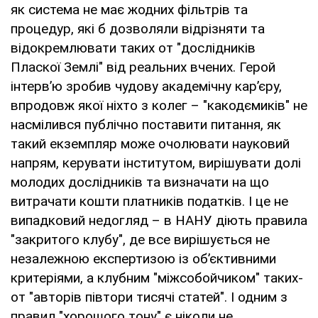
як система не має жодних фільтрів та
процедур, які б дозволяли відрізняти та
відокремлювати таких от "дослідників
Пласкої Землі" від реальних вчених. Герой
інтерв’ю зробив чудову академічну кар’єру,
впродовж якої ніхто з колег – "какодємиків" не
насмілився публічно поставити питання, як
такий екземпляр може очолювати науковий
напрям, керувати інститутом, вирішувати долі
молодих дослідників та визначати на що
витрачати кошти платників податків. І це не
випадковий недогляд – в НАНУ діють правила
"закритого клубу", де все вирішується не
незалежною експертизою із об’єктивними
критеріями, а клубним "міжсобойчиком" таких-
от "авторів півтори тисячі статей". І одним з
правил "хорошого тону" є ніколи не