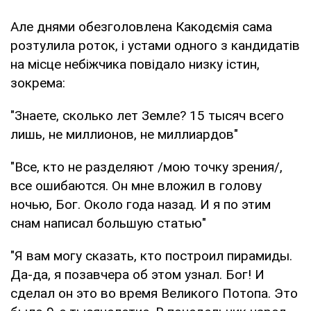
Але днями обезголовлена Какодємія сама
розтулила роток, і устами одного з кандидатів
на місце небіжчика повідало низку істин,
зокрема:
"Знаете, сколько лет Земле? 15 тысяч всего
лишь, не миллионов, не миллиардов"
"Все, кто не разделяют /мою точку зрения/,
все ошибаются. Он мне вложил в голову
ночью, Бог. Около года назад. И я по этим
снам написал большую статью"
"Я вам могу сказать, кто построил пирамиды.
Да-да, я позавчера об этом узнал. Бог! И
сделал он это во время Великого Потопа. Это