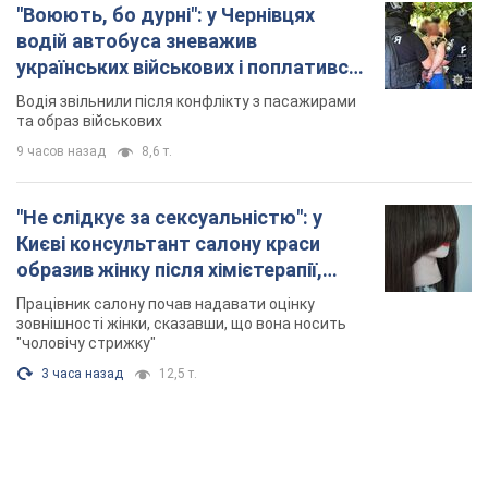
"Не слідкує за сексуальністю": у
Києві консультант салону краси
образив жінку після хімієтерапії,
розгорівся скандал. Фото
Працівник салону почав надавати оцінку
зовнішності жінки, сказавши, що вона носить
"чоловічу стрижку"
3 часа назад
12,5 т.