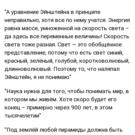
"А уравнение Эйнштейна в принципе
неправильно, хотя все по нему учатся. Энергия
равна массе, умноженной на скорость света –
да здесь все переменные величины! Скорость
света тоже разная. Свет — это обобщённое
представление, потому что есть свет синий,
красный, зелёный, голубой, коротковолновый,
длинноволновый. Поэтому то, что наляпал
Эйнштейн, я не понимаю"
"Наука нужна для того, чтобы понимать мир, в
котором мы живём. Хотя скоро будет его
конец – примерно через 900 лет, в этом
тысячелетии"
"Под землёй любой пирамиды должна быть