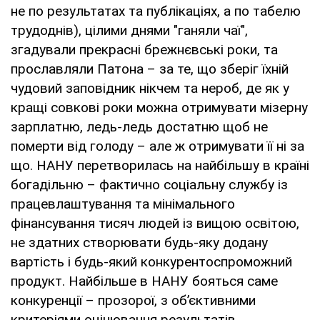
не по результатах та публікаціях, а по табелю
трудоднів), цілими днями "ганяли чаї",
згадували прекрасні брежнєвські роки, та
прославляли Патона – за те, що зберіг їхній
чудовий заповідник нікчем та нероб, де як у
кращі совкові роки можна отримувати мізерну
зарплатню, ледь-ледь достатню щоб не
померти від голоду – але ж отримувати її ні за
що. НАНУ перетворилась на найбільшу в країні
богадільню – фактично соціальну службу із
працевлаштування та мінімального
фінансування тисяч людей із вищою освітою,
не здатних створювати будь-яку додану
вартість і будь-який конкурентоспроможний
продукт. Найбільше в НАНУ бояться саме
конкуренції – прозорої, з об’єктивними
критеріями оцінювання результатів,