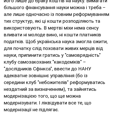
його лише до браку коштів на науку. Вимагати
більшого фінансування науки можна і треба –
але лише одночасно із повним реформуванням
тих структур, які ці кошти розподіляють та
використовують. В мертві міхи нема сенсу
вливати ні молоде вино, ні кошти платників
податків. Щоб українська наука змогла ожити,
для початку слід поховати живих мерців від
науки, припинити гратись у "самоврядність"
клубу самозакоханих "какодєміків" –
"дослідників Сфінкса", ввести до НАНУ
адекватне зовнішнє управління (бо із
середини клуб "небожителів" реформуватись
нездатний за визначенням), та зайнятись
модернізацією того, що ще можна
модернізувати. І ліквідувати все те, що
модернізації не підлягає.