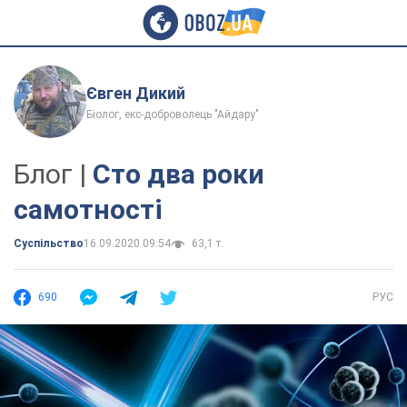
Євген Дикий
Біолог, екс-доброволець "Айдару"
Блог |
Сто два роки
самотності
Суспільство
16.09.2020 09:54
63,1 т.
690
РУС