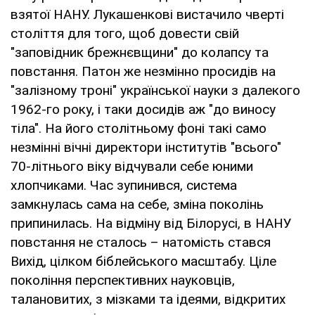
взятої НАНУ. Лукашенкові вистачило чверті
століття для того, щоб довести свій
"заповідник брежнєвщини" до колапсу та
повстання. Патон же незмінно просидів на
"залізному троні" української науки з далекого
1962-го року, і таки досидів аж "до виносу
тіла". На його столітньому фоні такі само
незмінні вічні директори інститутів "всього"
70-літнього віку відчували себе юними
хлопчиками. Час зупинився, система
замкнулась сама на себе, зміна поколінь
припинилась. На відміну від Білорусі, в НАНУ
повстання не сталось – натомість стався
Вихід, цілком біблейського масштабу. Ціле
покоління перспективних науковців,
талановитих, з мізками та ідеями, відкритих