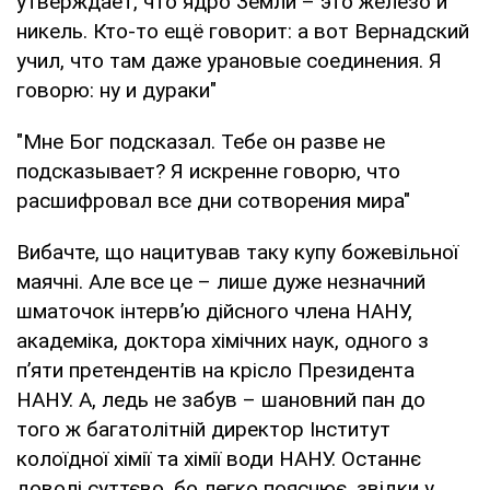
утверждает, что ядро Земли – это железо и
никель. Кто-то ещё говорит: а вот Вернадский
учил, что там даже урановые соединения. Я
говорю: ну и дураки"
"Мне Бог подсказал. Тебе он разве не
подсказывает? Я искренне говорю, что
расшифровал все дни сотворения мира"
Вибачте, що нацитував таку купу божевільної
маячні. Але все це – лише дуже незначний
шматочок інтерв’ю дійсного члена НАНУ,
академіка, доктора хімічних наук, одного з
п’яти претендентів на крісло Президента
НАНУ. А, ледь не забув – шановний пан до
того ж багатолітній директор Інститут
колоїдної хімії та хімії води НАНУ. Останнє
доволі суттєво, бо легко пояснює, звідки у