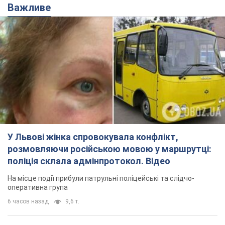
У Львові жінка спровокувала конфлікт,
розмовляючи російською мовою у маршрутці:
поліція склала адмінпротокол. Відео
На місце події прибули патрульні поліцейські та слідчо-
оперативна група
6 часов назад
9,6 т.
"Воюють, бо дурні": у Чернівцях
водій автобуса зневажив
українських військових і поплатився.
Відео
Водія звільнили після конфлікту з пасажирами
та образ військових
9 часов назад
8,6 т.