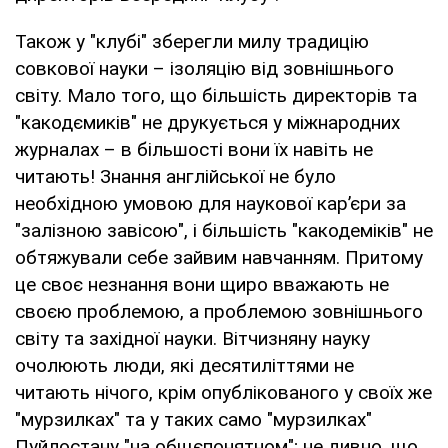
Також у "клубі" зберегли милу традицію
совкової науки – ізоляцію від зовнішнього
світу. Мало того, що більшість директорів та
"какодємиків" не друкується у міжнародних
журналах – в більшості вони їх навіть не
читають! Знання англійської не було
необхідною умовою для наукової кар’єри за
"залізною завісою", і більшість "какодеміків" не
обтяжували себе зайвим навчанням. Притому
це своє незнання вони щиро вважають не
своєю проблемою, а проблемою зовнішнього
світу та західної науки. Вітчизняну науку
очолюють люди, які десятиліттями не
читають нічого, крім опублікованого у своїх же
"мурзилках" та у таких само "мурзилках"
Пуйлостану "на общєпонятном"; не дивно, що