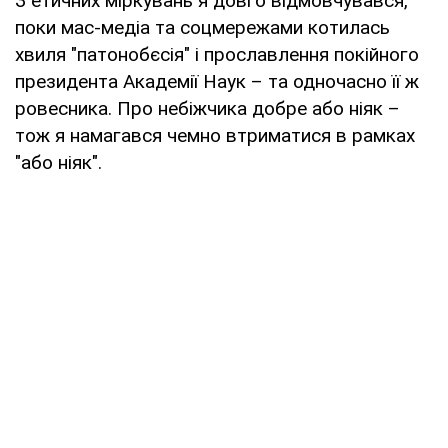
З етичних міркувань я довго відмовчувався,
поки мас-медіа та соцмережами котилась
хвиля "патонобєсія" і прославлення покійного
президента Академії Наук – та одночасно її ж
ровесника. Про небіжчика добре або ніяк –
тож я намагався чемно втриматися в рамках
"або ніяк".