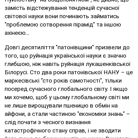
замість відстежування тенденцій сучасної
світової науки вони починають займатись
"проблемою сотворення пірамід" та іншою
ахінеєю…
Довгі десятиліття "патонівщини" призвели до
того, що руйнація української науки є значно
глибшою, ніж навіть руйнація лукашенківської
Білорусі. Сто два роки патонівської НАНУ – це
маркесівські "сто років самотності", тільки
посеред сучасного глобального світу. І якщо
ми хочемо, щоб у цьому глобальному світі ми
не лише вирощували пшеницю в обмін на
айфони, а стали частиною "економіки знань" –
слід почати з чесного визнання
катастрофічного стану справ, і не зводити