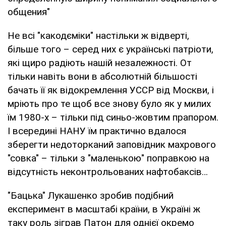
общения"
Не всі "какодєміки" настільки ж відверті,
більше того – серед них є українські патріоти,
які щиро радіють нашій незалежності. От
тільки навіть вони в абсолютній більшості
бачать її як відокремлення УССР від Москви, і
мріють про те щоб все знову було як у милих
їм 1980-х – тільки під синьо-жовтим прапором.
І всередині НАНУ їм практично вдалося
зберегти недоторканий заповідник махрового
"совка" – тільки з "маленькою" поправкою на
відсутність неконтрольованих нафтобаксів…
"Бацька" Лукашенко зробив подібний
експеримент в масштабі країни, в Україні ж
таку роль зіграв Патон для однієї окремо