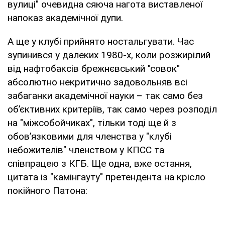
вулиці" очевидна сяюча нагота виставленої
напоказ академічної дупи.
А ще у клубі прийнято ностальгувати. Час
зупинився у далеких 1980-х, коли розжирілий
від нафтобаксів брежнєвський "совок"
абсолютно некритично задовольняв всі
забаганки академічної науки – так само без
об’єктивних критеріїв, так само через розподіл
на "міжсобойчиках", тільки тоді ще й з
обов’язковими для членства у "клубі
небожителів" членством у КПСС та
співпрацею з КГБ. Ще одна, вже остання,
цитата із "камінгауту" претендента на крісло
покійного Патона: