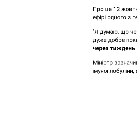
Про це 12 жовтн
ефірі одного з т
"Я думаю, що че
дуже добре пока
через тиждень в
Міністр зазначи
імуноглобуліни, 