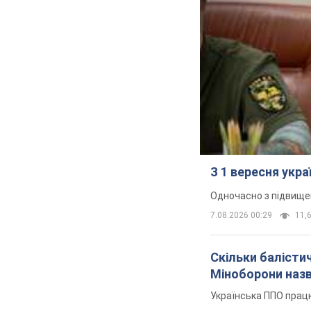
З 1 вересня укр
Одночасно з підвище
7.08.2026 00:29
11,6
Скільки балістич
Міноборони наз
Українська ППО прац