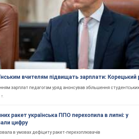
аїнським вчителям підвищать зарплати: Корецький 
нням зарплат педагогам уряд анонсував збільшення студентських
 т.
них ракет українська ППО перехопила в липні: у
вали цифру
ювала в умовах дефіциту ракет-перехоплювачів