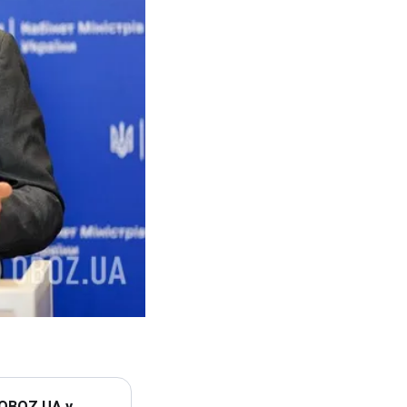
 OBOZ.UA у