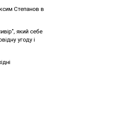
аксим Степанов в
ивір", який себе
відну угоду і
ідні