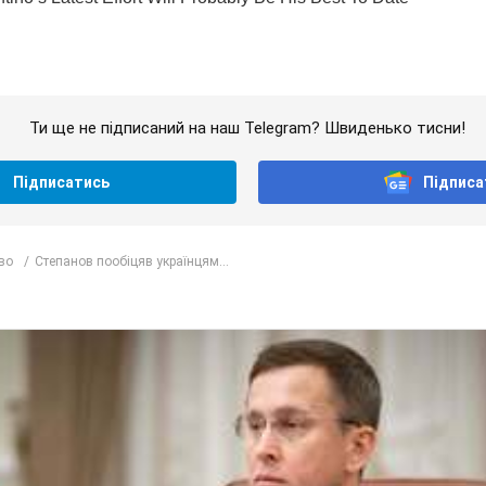
Ти ще не підписаний на наш Telegram? Швиденько тисни!
Підписатись
Підписа
во
Степанов пообіцяв українцям...