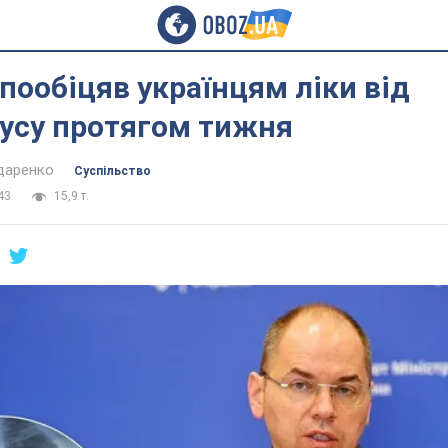
пообіцяв українцям ліки від
русу протягом тижня
даренко
Суспільство
43
15,9 т.