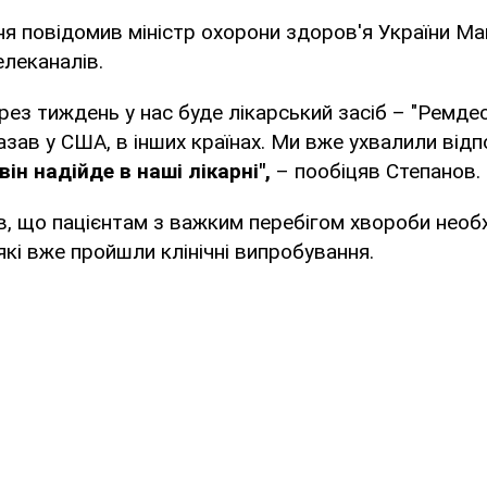
я повідомив міністр охорони здоров'я України М
елеканалів.
рез тиждень у нас буде лікарський засіб – "Ремдес
зав у США, в інших країнах. Ми вже ухвалили відпо
ін надійде в наші лікарні",
– пообіцяв Степанов.
в, що пацієнтам з важким перебігом хвороби необх
які вже пройшли клінічні випробування.