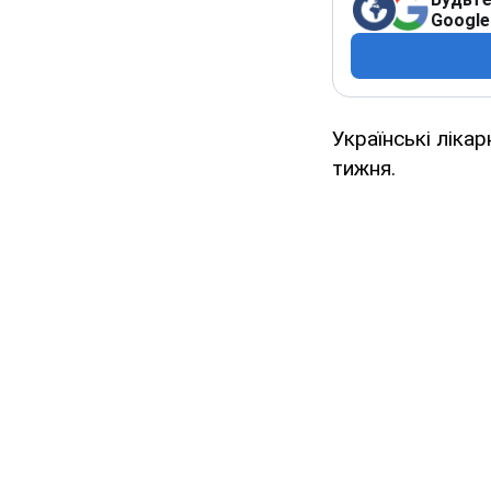
Google
Українські ліка
тижня.