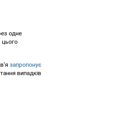
рез одне
і цього
ов'я
запропонує
стання випадків