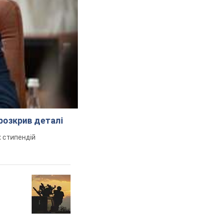
розкрив деталі
 стипендій