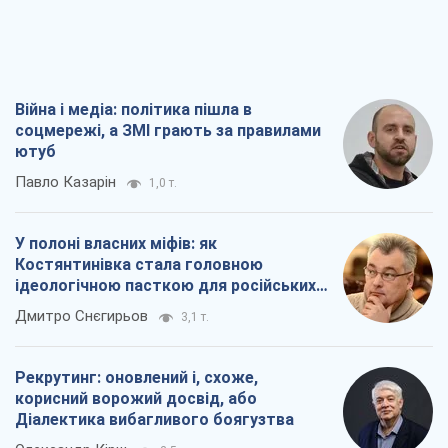
Війна і медіа: політика пішла в
соцмережі, а ЗМІ грають за правилами
ютуб
Павло Казарін
1,0 т.
У полоні власних міфів: як
Костянтинівка стала головною
ідеологічною пасткою для російських
окупантів
Дмитро Снєгирьов
3,1 т.
Рекрутинг: оновлений і, схоже,
корисний ворожий досвід, або
Діалектика вибагливого боягузтва