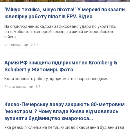
"Мінус техніка, мінус піхота!" У мережі показали
ювелірну роботу пілотів FPV. Відео
На оприлюднених кадрах зафіксовано удари по укриттях,
автомобілях, інженерній техніці та живій силі російських
військ
час назад
2,7 т.
Армія РФ знищила підприємство Kromberg &
Schubert у Житомирі. Фото
Коли поновить роботу підприємство, наразі невідомо
2 часа назад
8,8 т.
Києво-Печерську лавру закриють 80-метровим
"монстром"? Чому влада Києва відмовилась
зупиняти будівництво хмарочоса
"московського вірянина"
Яка реакція Кличка на петицію щодо скасування будівництва