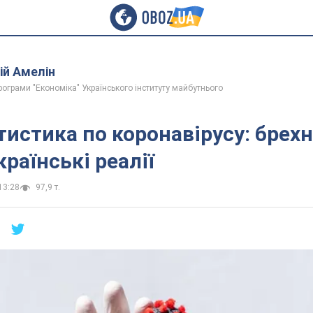
ій Амелін
рограми "Економіка" Українського інституту майбутнього
тистика по коронавірусу: брехн
країнські реалії
13:28
97,9 т.