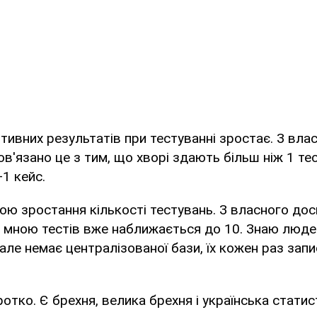
итивних результатів при тестуванні зростає. З вла
ов'язано це з тим, що хворі здають більш ніж 1 тес
+1 кейс.
ною зростання кількості тестувань. З власного дос
х мною тестів вже наближається до 10. Знаю люде
але немає централізованої бази, їх кожен раз за
тко. Є брехня, велика брехня і українська статист