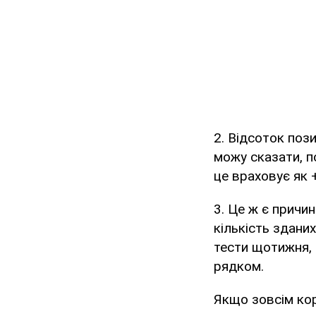
2. Відсоток поз
можу сказати, п
це враховує як 
3. Це ж є причи
кількість здани
тести щотижня, 
рядком.
Якщо зовсім коро