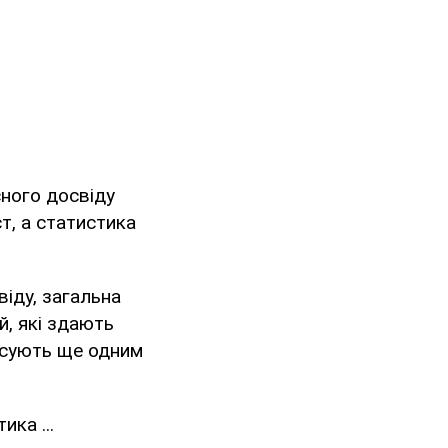
сного досвіду
т, а статистика
віду, загальна
й, які здають
писують ще одним
ика ...