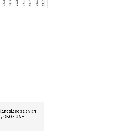
ідповідає за зміст
ку OBOZ.UA –