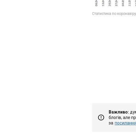
Важливо:
дум
блогів, але п
за
посиланням