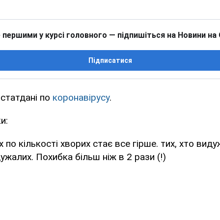
 першими у курсі головного — підпишіться на Новини на
Підписатися
 статдані по
коронавірусу
.
и:
х по кількості хворих стає все гірше. тих, хто вид
ужалих. Похибка більш ніж в 2 рази (!)