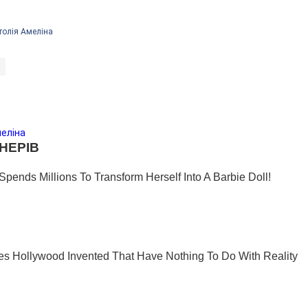
толія Амеліна
меліна