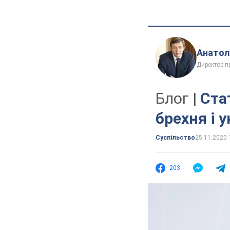
Анатол
Директор п
Блог |
Ста
брехня і у
Суспільство
25.11.2020 
203