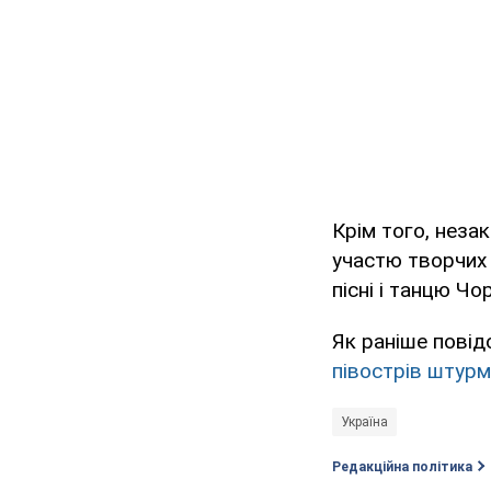
Крім того, неза
участю творчих 
пісні і танцю Ч
Як раніше пові
півострів штурму
Україна
Редакційна політика