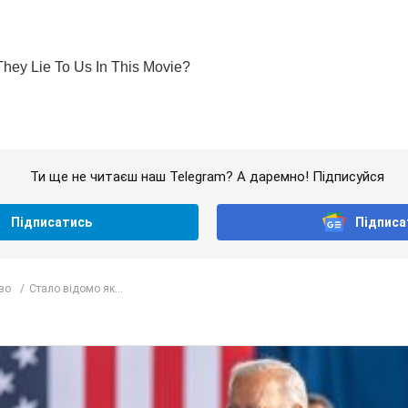
Ти ще не читаєш наш Telegram? А даремно! Підписуйся
Підписатись
Підписа
во
Стало відомо як...