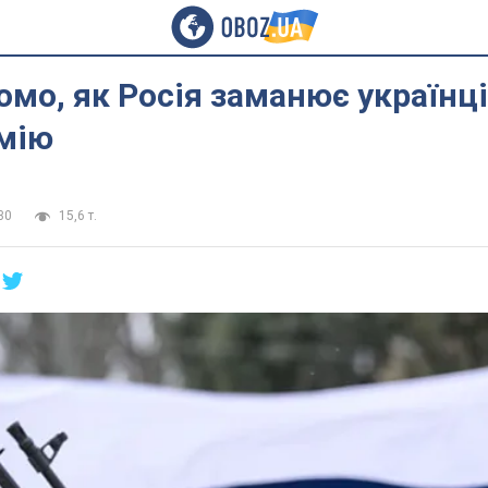
омо, як Росія заманює українц
рмію
30
15,6 т.