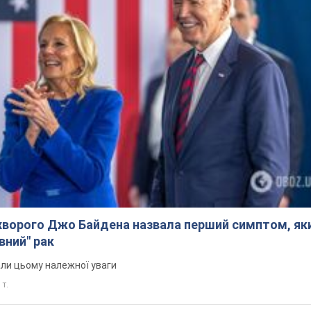
ворого Джо Байдена назвала перший симптом, яки
вний" рак
али цьому належної уваги
 т.