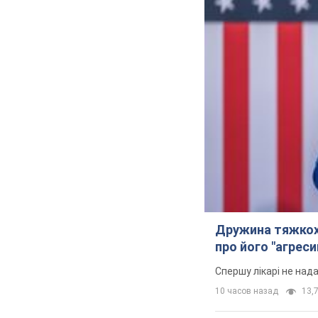
Дружина тяжкох
про його "агреси
Спершу лікарі не над
10 часов назад
13,7