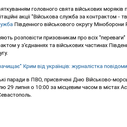
вяткуванням головного свята військових моряків 
таційні акції "Військова служба за контрактом - твій
лужба
Південного військового округу Міноборони Р
цяють розповісти призовникам про всіх "переваги" 
актом у з'єднаннях та військових частинах Півден
угу.
"зачищає" Крим від українців: журналістка повідом
ькі паради в ПВО, присвячені Дню Військово-морс
лю 29 липня о 10:00 за місцевим часом в містах Ас
Севастополь.