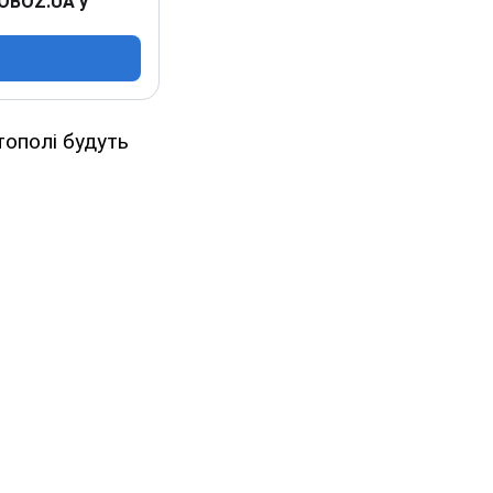
 OBOZ.UA у
тополі будуть