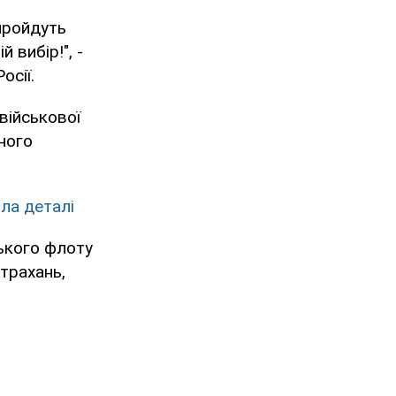
пройдуть
 вибір!", -
осії.
військової
ного
ила деталі
ького флоту
трахань,