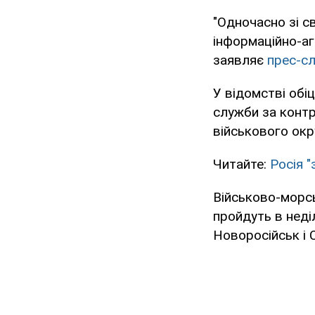
"Одночасно зі с
інформаційно-агі
заявляє
прес-с
У відомстві обі
служби за контр
військового окр
Читайте:
Росія 
Військово-морс
пройдуть в неді
Новоросійськ і 