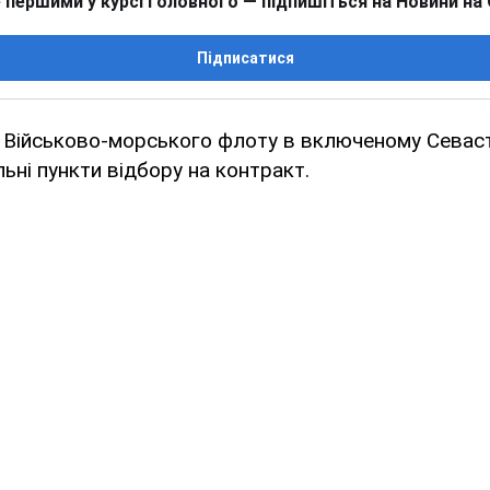
 першими у курсі головного — підпишіться на Новини на
Підписатися
я Військово-морського флоту в включеному Севас
льні пункти відбору на контракт.