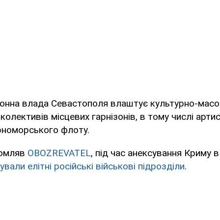
конна влада Севастополя влаштує культурно-масов
колективів місцевих гарнізонів, в тому числі арт
орноморського флоту.
домляв
OBOZREVATEL
, під час анексування Криму в
вали елітні російські військові підрозділи
.