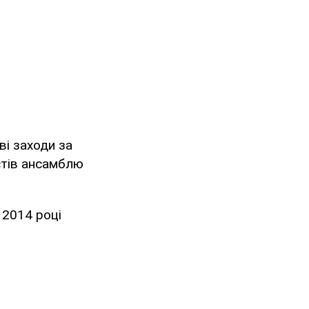
і заходи за
истів ансамблю
 2014 році