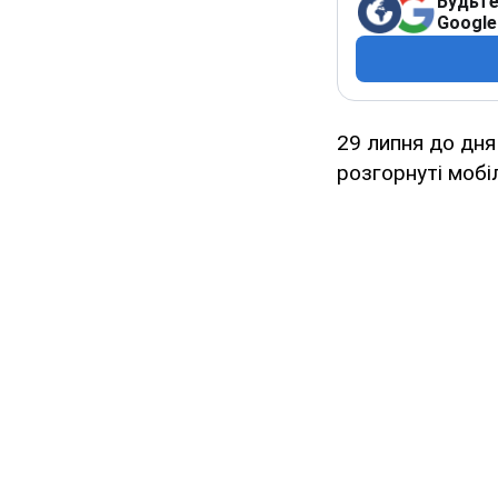
Будьте
Google
29 липня до дн
розгорнуті мобі