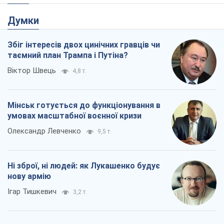
Думки
Збіг інтересів двох цинічних гравців чи
таємний план Трампа і Путіна?
Віктор Швець
4,8 т.
Мінськ готується до функціонування в
умовах масштабної воєнної кризи
Олександр Левченко
9,5 т.
Ні зброї, ні людей: як Лукашенко будує
нову армію
Ігар Тишкевич
3,2 т.