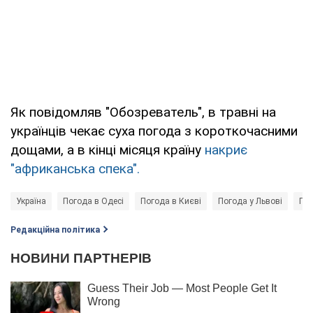
Як повідомляв "Обозреватель", в травні на
українців чекає суха погода з короткочасними
дощами, а в кінці місяця країну
накриє
"африканська спека".
Україна
Погода в Одесі
Погода в Києві
Погода у Львові
Пог
Редакційна політика