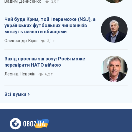
Вадим Денисенко
2,0 т.
Чий буде Крим, той і переможе (NSJ), а
українських футбольних чиновників
можуть назвати вбивцями
Олександр Кірш
3,1 т.
Захід проспав загрозу: Росія може
перевірити НАТО війною
Леонід Невзлін
6,2 т.
Всі думки