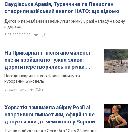
Саудівська Аравія, Туреччина та Пакистан
створили азійський аналог НАТО: що відомо
Договір передбачає взаємну підтримку у разі нападу на одну
з держав
8.08.2026 00:22
4,6 т.
На Прикарпатті після аномальної
спеки пройшла потужна злива:
дороги перетворились на річки.
Відео
Негода накрила Івано-Франківщину та
курортний Буковель
5 годин тому
8,6 т.
Хорватія принизила збірну Росії зі
спортивної гімнастики, офіційно не
допустивши до чемпіонату Європи
основних спортсменів
Турнір відбудеться в Загребі з 13 по 23 серпня