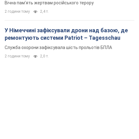
Вічна пам'ять жертвам російського терору
2 години тому
2,4 т.
У Німеччині зафіксували дрони над базою, де
ремонтують системи Patriot – Tagesschau
Служба охорони зафіксувала шість прольотів БПЛА
2 години тому
2,0 т.