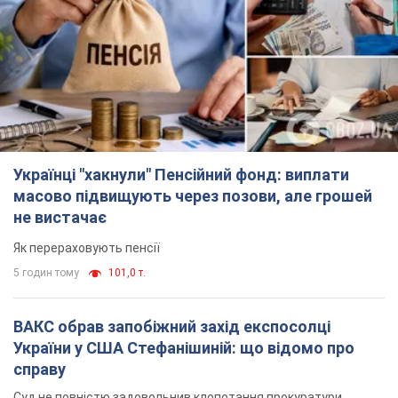
Українці "хакнули" Пенсійний фонд: виплати
масово підвищують через позови, але грошей
не вистачає
Як перераховують пенсії
5 годин тому
101,0 т.
ВАКС обрав запобіжний захід експосолці
України у США Стефанішиній: що відомо про
справу
Суд не повністю задовольнив клопотання прокуратури