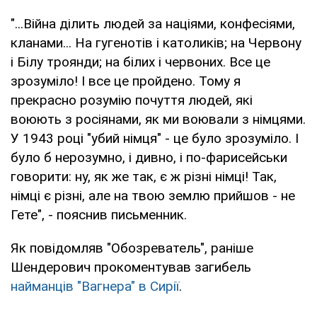
"...Війна ділить людей за націями, конфесіями,
кланами... На гугенотів і католиків; на Червону
і Білу троянди; на білих і червоних. Все це
зрозуміло! І все це пройдено. Тому я
прекрасно розумію почуття людей, які
воюють з росіянами, як ми воювали з німцями.
У 1943 році "убий німця" - це було зрозуміло. І
було б нерозумно, і дивно, і по-фарисейськи
говорити: ну, як же так, є ж різні німці! Так,
німці є різні, але на твою землю прийшов - не
Гете", - пояснив письменник.
Як повідомляв "Обозреватель", раніше
Шендерович прокоментував загибель
найманців "Вагнера" в Сирії
.