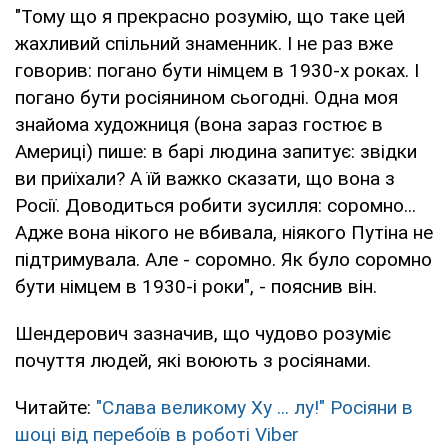
"Тому що я прекрасно розумію, що таке цей
жахливий спільний знаменник. І не раз вже
говорив: погано бути німцем в 1930-х роках. І
погано бути росіянином сьогодні. Одна моя
знайома художниця (вона зараз гостює в
Америці) пише: в барі людина запитує: звідки
ви приїхали? А їй важко сказати, що вона з
Росії. Доводиться робити зусилля: соромно...
Адже вона нікого не вбивала, ніякого Путіна не
підтримувала. Але - соромно. Як було соромно
бути німцем в 1930-і роки", - пояснив він.
Шендерович зазначив, що чудово розуміє
почуття людей, які воюють з росіянами.
Читайте:
"Слава великому Ху ... лу!" Росіяни в
шоці від перебоїв в роботі Viber