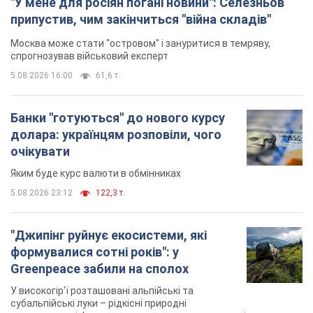
"У мене для росіян погані новини": Селезньов
припустив, чим закінчиться "війна складів"
Москва може стати "островом" і зануритися в темряву,
спрогнозував військовий експерт
5.08.2026 16:00
61,6 т.
Банки "готуються" до нового курсу
долара: українцям розповіли, чого
очікувати
Яким буде курс валюти в обмінниках
5.08.2026 23:12
122,3 т.
"Джипінг руйнує екосистеми, які
формувалися сотні років": у
Greenpeace забили на сполох
У високогір'ї розташовані альпійські та
субальпійські луки – рідкісні природні