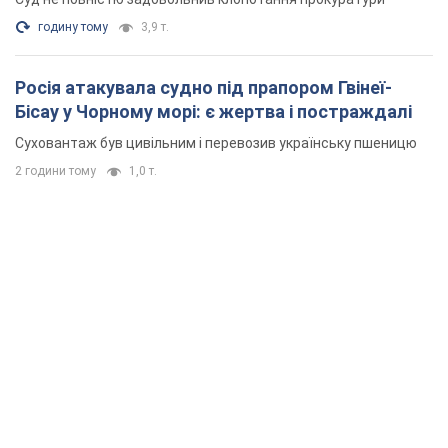
годину тому
3,9 т.
Росія атакувала судно під прапором Гвінеї-
Бісау у Чорному морі: є жертва і постраждалі
Суховантаж був цивільним і перевозив українську пшеницю
2 години тому
1,0 т.