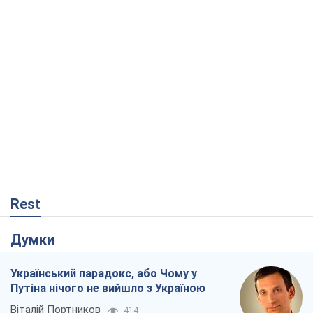
Rest
Думки
Український парадокс, або Чому у
Путіна нічого не вийшло з Україною
Віталій Портников
414
Москва висуває претензії Пекіну:
дружба перетворюється на залежність
Росії від Китаю
Віктор Каспрук
3,0 т.
У полоні власних міфів: як
Костянтинівка стала головною
ідеологічною пасткою для російських