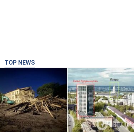
Києво-Печерську лавру закриють 80-метровим
"монстром"? Чому влада Києва відмовилась
зупиняти будівництво хмарочоса
"московського вірянина"
Яка реакція Кличка на петицію щодо скасування будівництва
час назад
8,6 т.
Армія Росії здійснила масовану атаку на Одесу:
горіла історична частина міста, є постраждалі.
Фото та відео