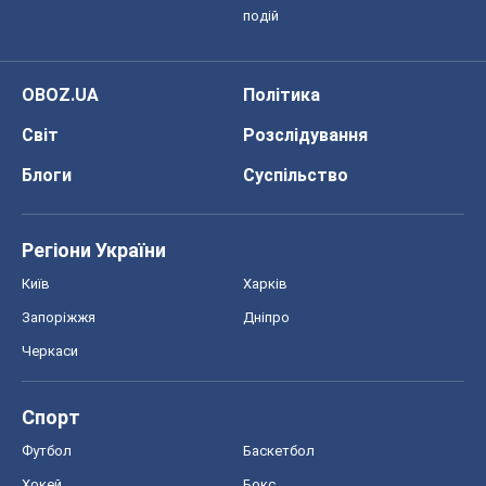
Київ
Харків
Запоріжжя
Дніпро
Черкаси
Спорт
Футбол
Баскетбол
Хокей
Бокс
Формула-1
Моя школа
ГДЗ
Підручники
Онлайн уроки
ДПА
ЗНО
НМТ
СНД посібники