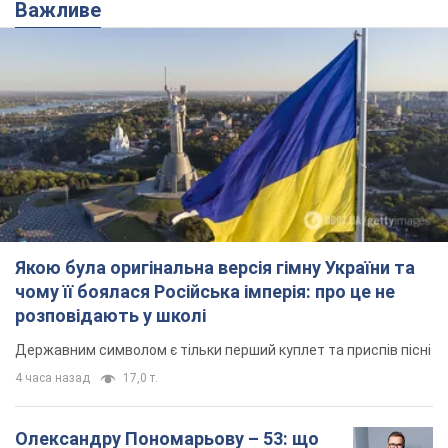
Якою була оригінальна версія гімну України та
чому її боялася Російська імперія: про це не
розповідають у школі
Державним символом є тільки перший куплет та приспів пісні
4 часа назад
17,0 т.
Олександру Пономарьову – 53: що
відомо про трьох дітей секс-
символа 90-х та який вигляд вони
мають
За розвитком кар'єри артист не забував про
особисте щастя
9 часов назад
8,5 т.
У ПриватБанку розповіли, чи дійсні
долари 1996 року: чи приймають
обмінники та банки такі купюри
Що робити, якщо банки та обмінні пункти не