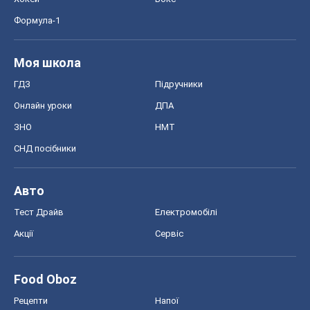
Авто
Тест Драйв
Електромобілі
Акції
Сервіс
Food Oboz
Рецепти
Напої
Дієти
Економіка
Ринки та компанії
Макроекономіка
MedOboz
Новини медицини
MAMACLUB