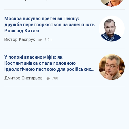
окупантів
Дмитро Снєгирьов
780
Рекрутинг: оновлений і, схоже,
корисний ворожий досвід, або
Діалектика вибагливого боягузтва
Олександр Кірш
975