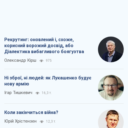
Ні зброї, ні людей: як Лукашенко будує
нову армію
Ігар Тишкевич
16,3 т.
Коли закінчиться війна?
Юрій Хрістензен
12,3 т.
Україна вступила в надзвичайний
економічний стан. Чи є світло вкінці
тунелю?
Вадим Денисенко
9,8 т.
Всі думки