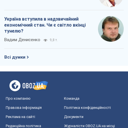
Про компанію
Команда
Правова інформація
Політика конфіденційності
Реклама на сайті
Документи
Редакційна політика
Журналісти OBOZ.UA на місці
подій
OBOZ.UA
Політика
Світ
Розслідування
Блоги
Суспільство
Регіони України