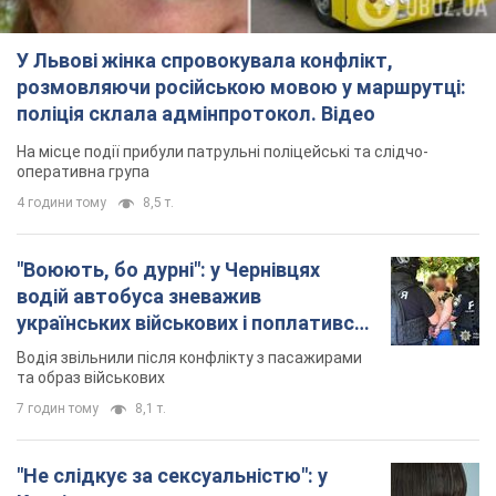
У Львові жінка спровокувала конфлікт,
розмовляючи російською мовою у маршрутці:
поліція склала адмінпротокол. Відео
На місце події прибули патрульні поліцейські та слідчо-
оперативна група
4 години тому
8,5 т.
"Воюють, бо дурні": у Чернівцях
водій автобуса зневажив
українських військових і поплатився.
Відео
Водія звільнили після конфлікту з пасажирами
та образ військових
7 годин тому
8,1 т.
"Не слідкує за сексуальністю": у