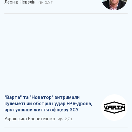
Леонід Невзлін
2,5 т.
"Варта" та "Новатор" витримали
кулеметний обстріл і удар FPV-дрона,
врятувавши життя офіцеру ЗСУ
Українська Бронетехніка
2,7 т.