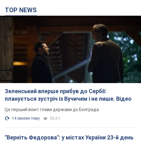
TOP NEWS
Зеленський вперше прибув до Сербії:
планується зустріч із Вучичем і не лише. Відео
Це перший візит глави держави до Бєлграда
14 хвилин тому
56,0 т.
"Верніть Федорова": у містах України 23-й день