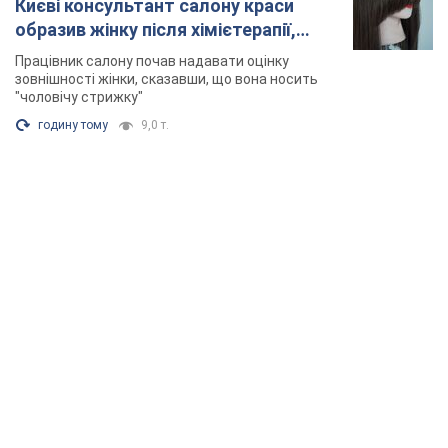
Києві консультант салону краси
образив жінку після хімієтерапії,
розгорівся скандал. Фото
Працівник салону почав надавати оцінку
зовнішності жінки, сказавши, що вона носить
"чоловічу стрижку"
годину тому
9,0 т.