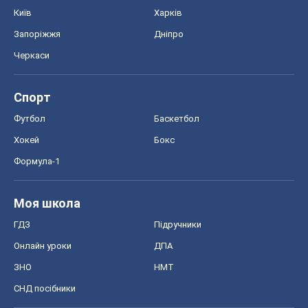
Київ
Харків
Запоріжжя
Дніпро
Черкаси
Спорт
Футбол
Баскетбол
Хокей
Бокс
Формула-1
Моя школа
ГДЗ
Підручники
Онлайн уроки
ДПА
ЗНО
НМТ
СНД посібники