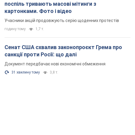
поспіль тривають масові мітинги з
картонками. Фото і відео
Учасники акцій продовжують серію щоденних протестів
годину тому
1,7 т.
Сенат США схвалив законопроєкт Грема про
санкції проти Росії: що далі
Документ передбачає нові економічні обмеження
31 хвилину тому
3,8 т.