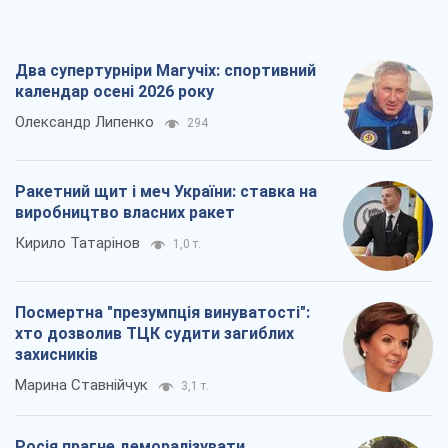
Посмертна "презумпція винуватості":
хто дозволив ТЦК судити загиблих
захисників
Марина Ставнійчук
3,1 т.
Росія прагне деморалізувати
український тил. Що варто собі
нагадати
Юрій Богданов
2,0 т.
Всі думки