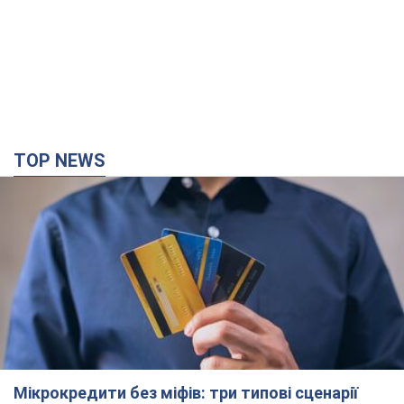
Мікрокредити без міфів: три типові сценарії
позичальника і план дій, щоб вберегти свої
гроші
Що мають діяти українці, аби не переплачувати за "швидку
позику"
3 години тому
24,6 т.
Херсон повністю лишився без світла, у Львові
аварійні відключення: ситуація в енергосистемі
6 серпня
Росіяни вдарили по важливому енергооб'єкту