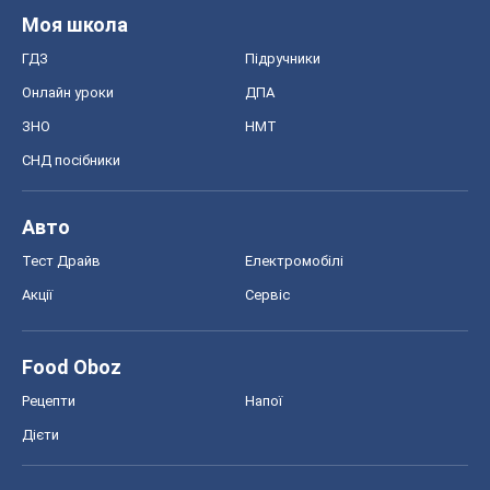
Акції
Сервіс
Food Oboz
Рецепти
Напої
Дієти
Економіка
Ринки та компанії
Макроекономіка
MedOboz
Новини медицини
MAMACLUB
Шоу
Афіша
Плітки