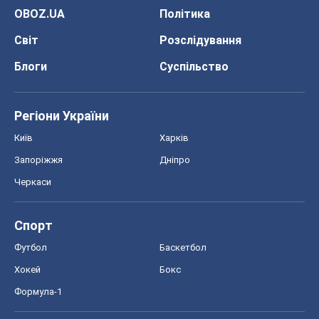
Спорт
Футбол
Баскетбол
Хокей
Бокс
Формула-1
Моя школа
ГДЗ
Підручники
Онлайн уроки
ДПА
ЗНО
НМТ
СНД посібники
Авто
Тест Драйв
Електромобілі