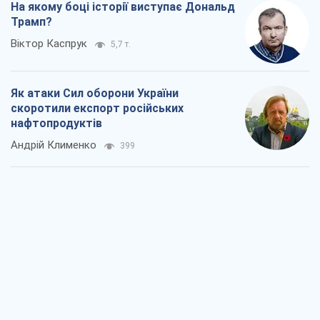
Два супертурніри Магучіх: спортивний
календар осені 2026 року
Олександр Липенко
294
Ракетний щит і меч України: ставка на
виробництво власних ракет
Кирило Татарінов
1,0 т.