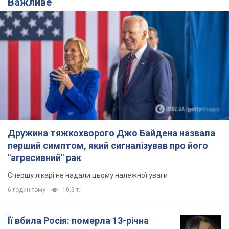
Дружина тяжкохворого Джо Байдена назвала
перший симптом, який сигналізував про його
"агресивний" рак
Спершу лікарі не надали цьому належної уваги
6 годин тому
10,3 т.
Її вбила Росія: померла 13-річна
дівчинка, поранена внаслідок
російської атаки на Сумщину. Фото
Того дня під час російського обстрілу загинули
її брат, вітчим та бабуся
7 годин тому
9,0 т.
Чому в СРСР лікарі носили лише білі
халати
У цьому був як практичний, так і символічний
сенс