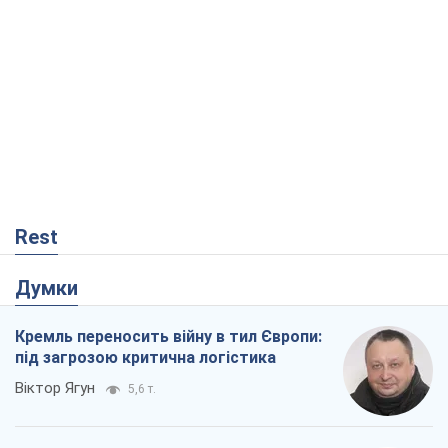
Думки
Кремль переносить війну в тил Європи:
під загрозою критична логістика
Віктор Ягун
5,6 т.
На якому боці історії виступає Дональд
Трамп?
Віктор Каспрук
5,7 т.
Як атаки Сил оборони України
скоротили експорт російських
нафтопродуктів
Андрій Клименко
399