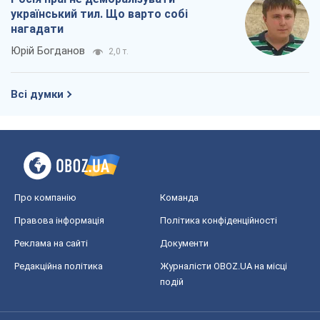
Про компанію
Команда
Правова інформація
Політика конфіденційності
Реклама на сайті
Документи
Редакційна політика
Журналісти OBOZ.UA на місці
подій
OBOZ.UA
Політика
Світ
Розслідування
Блоги
Суспільство
Регіони України
Київ
Харків
Запоріжжя
Дніпро
Черкаси