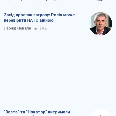
"Варта" та "Новатор" витримали
кулеметний обстріл і удар FPV-дрона,
врятувавши життя офіцеру ЗСУ
Українська Бронетехніка
3,0 т.
КНДР як каталізатор війни, або Про
новий етап російсько-
північнокорейського союзу
Олексій Кущ
3,1 т.
Вихід до еліти ЧС та тріумф "Сокола":