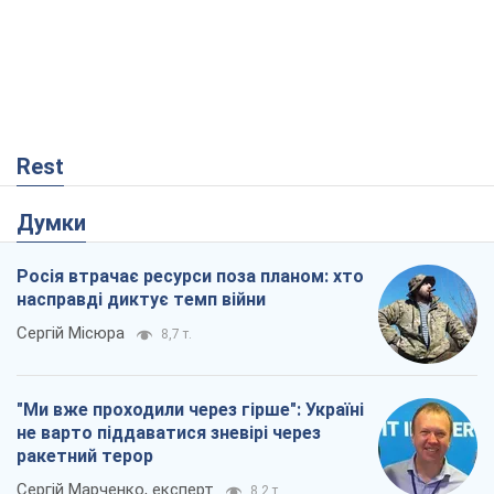
насправді диктує темп війни
Сергій Місюра
8,7 т.
"Ми вже проходили через гірше": Україні
не варто піддаватися зневірі через
ракетний терор
Сергій Марченко, експерт
8,2 т.
Захід проспав загрозу: Росія може
перевірити НАТО війною
Леонід Невзлін
3,0 т.