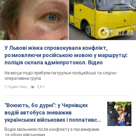
7 годин тому
9,8 т.
"Воюють, бо дурні": у Чернівцях
водій автобуса зневажив
українських військових і поплатився.
Відео
Водія звільнили після конфлікту з пасажирами
та образ військових
9 годин тому
8,6 т.
"Не слідкує за сексуальністю": у
Києві консультант салону краси
образив жінку після хімієтерапії,
розгорівся скандал. Фото
Працівник салону почав надавати оцінку
зовнішності жінки, сказавши, що вона носить
"чоловічу стрижку"
3 години тому
13,3 т.