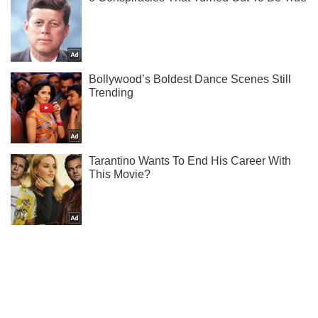
Підпишись на наш Telegram. Надсилаємо лише "гарячі"
новини!
Підписатись
Підписатись