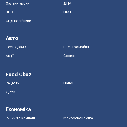
Food Oboz
Рецепти
Напої
Дієти
Економіка
Ринки та компанії
Макроекономіка
MedOboz
Новини медицини
MAMACLUB
Шоу
Афіша
Плітки
Краса
Мода
Жіночий журнал