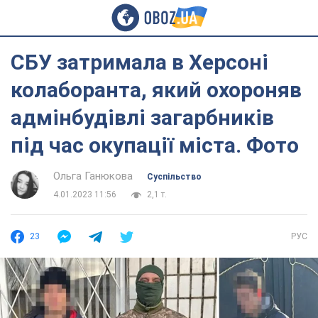
СБУ затримала в Херсоні
колаборанта, який охороняв
адмінбудівлі загарбників
під час окупації міста. Фото
Ольга Ганюкова
Суспільство
4.01.2023 11:56
2,1 т.
23
РУС