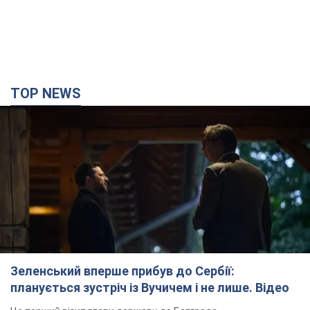
Зеленський вперше прибув до Сербії:
планується зустріч із Вучичем і не лише. Відео
Це перший візит глави держави до Бєлграда
2 години тому
75,1 т.
"Верніть Федорова": у містах України 23-й день
поспіль тривають масові мітинги з
картонками. Фото і відео
Учасники акцій продовжують серію щоденних протестів
3 години тому
2,1 т.
Сенат США схвалив законопроєкт Грема про