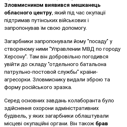
Зловмисником виявився мешканець
обласного центру
, який під час окупації
підтримав путінських військових і
запропонував їм свою допомогу.
Загарбники запропонували йому "посаду" у
створеному ними "Управлении МВД по городу
Херсону". Там він добровільно погодився
увійти до складу "отдельного батальона
патрульно-постовой службы" країни-
агресорки. Зловмиснику видали зброю та
форму російського зразка.
Серед основних завдань колаборанта було
здійснення охорони адміністративних
будівель, у яких загарбники облаштували
місцеві окупаційні органи. Він також
брав