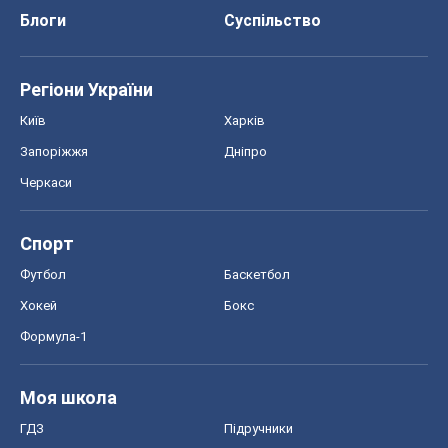
Футбол
Баскетбол
Хокей
Бокс
Формула-1
Моя школа
ГДЗ
Підручники
Онлайн уроки
ДПА
ЗНО
НМТ
СНД посібники
Авто
Тест Драйв
Електромобілі
Акції
Сервіс