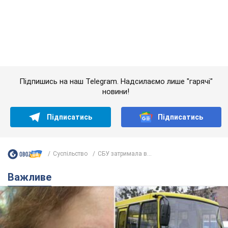
Суспільство
СБУ затримала в...
Важливе
У Львові жінка спровокувала конфлікт,
розмовляючи російською мовою у маршрутці:
поліція склала адмінпротокол. Відео
На місце події прибули патрульні поліцейські та слідчо-
оперативна група