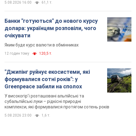
5.08.2026 16:00
61,1 т.
Банки "готуються" до нового курсу
долара: українцям розповіли, чого
очікувати
Яким буде курс валюти в обмінниках
12 годин тому
120,5 т.
"Джипінг руйнує екосистеми, які
формувалися сотні років": у
Greenpeace забили на сполох
У високогір'ї розташовані альпійські та
субальпійські луки – рідкісні природні
комплекси, які формувалися протягом сотень років
5.08.2026 23:00
1,6 т.