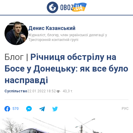
Денис Казанський
Журналіст, блогер, член української делегації у
Тристоронній контактній групі
Блог |
Річниця обстрілу на
Босе у Донецьку: як все було
насправді
Суспільство
22.01.2022 18:52
43,3 т.
570
РУС