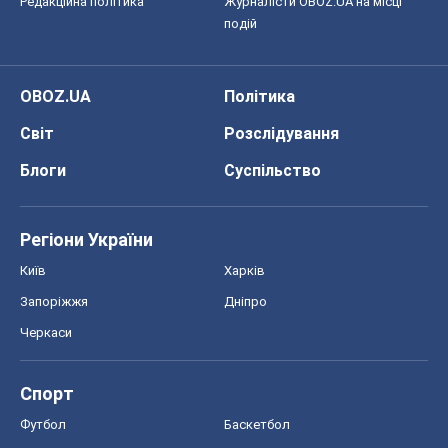
Редакційна політика
Журналісти OBOZ.UA на місці
подій
OBOZ.UA
Політика
Світ
Розслідування
Блоги
Суспільство
Регіони України
Київ
Харків
Запоріжжя
Дніпро
Черкаси
Спорт
Футбол
Баскетбол