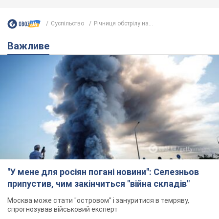
Суспільство
Річниця обстрілу на...
Важливе
"У мене для росіян погані новини": Селезньов
припустив, чим закінчиться "війна складів"
Москва може стати "островом" і зануритися в темряву,
спрогнозував військовий експерт