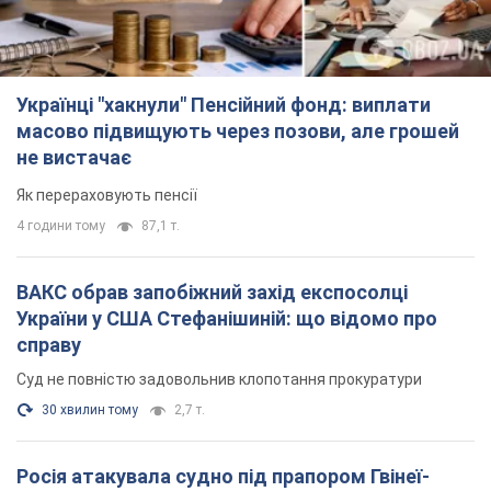
Українці "хакнули" Пенсійний фонд: виплати
масово підвищують через позови, але грошей
не вистачає
Як перераховують пенсії
4 години тому
87,1 т.
ВАКС обрав запобіжний захід експосолці
України у США Стефанішиній: що відомо про
справу
Суд не повністю задовольнив клопотання прокуратури
30 хвилин тому
2,7 т.
Росія атакувала судно під прапором Гвінеї-