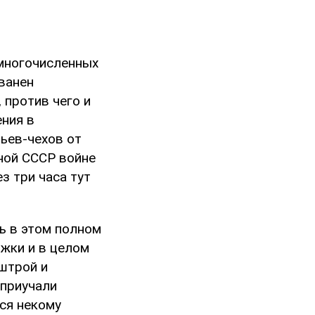
 многочисленных
ванен
 против чего и
ения в
ьев-чехов от
ной СССР войне
з три часа тут
ь в этом полном
жки и в целом
штрой и
 приучали
ся некому