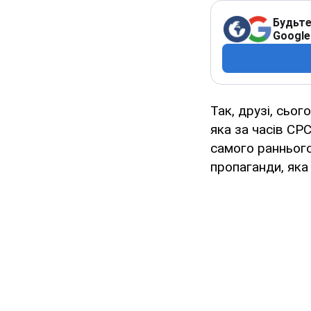
Будьте
Google
Так, друзі, сьо
яка за часів СР
самого раннього
пропаганди, яка