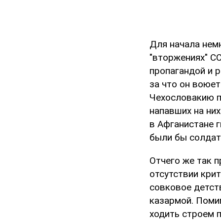
Для начала немн
"вторжениях" С
пропагандой и р
за что он воюет
Чехословакию п
напавших на ни
в Афганистане г
были бы солдат
Отчего же так 
отсутствии кри
совковое детст
казармой. Помим
ходить строем 