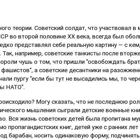
ого теории. Советский солдат, что участвовал в
ССР во второй половине XX века, всегда был обол
едко представлял себе реальную картину — с кем,
. Так, например, советские танкисты после вторж
ороли чушь о том, что пришли "освобождать брат
х фашистов", а советские десантники на разожжен
нали пургу "если бы тут не высадились мы, то чере
ы НАТО".
происходило? Могу сказать, что не последнюю рол
тического мышления сыграли детские военные кни
во. Вся жизнь советских детей была пропитана му
о пропагандистских книг, детей уже с ранних лет
под барабан, носить одинаковую форму, подчинять