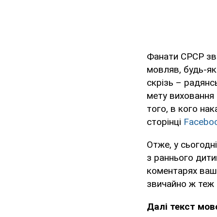
Фанати СРСР зви
мовляв, будь-як
скрізь – радянсь
мету виховання 
того, в кого на
сторінці
Facebo
Отже, у сьогодн
з раннього дити
коментарях вашу
звичайно ж теж 
Далі текст мов