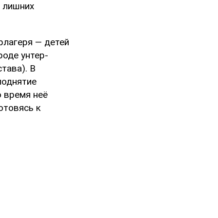
ь лишних
рлагеря — детей
роде унтер-
тава). В
поднятие
о время неё
отовясь к