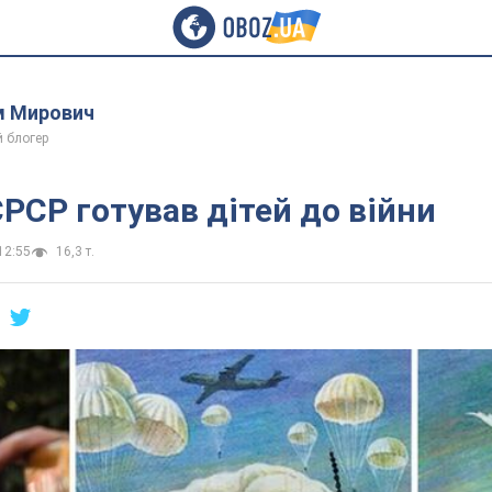
 Мирович
й блогер
СРСР готував дітей до війни
12:55
16,3 т.