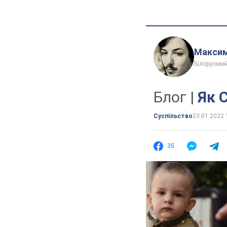
Максим
Білоруськи
Блог |
Як 
Суспільство
23.01.2022 
35