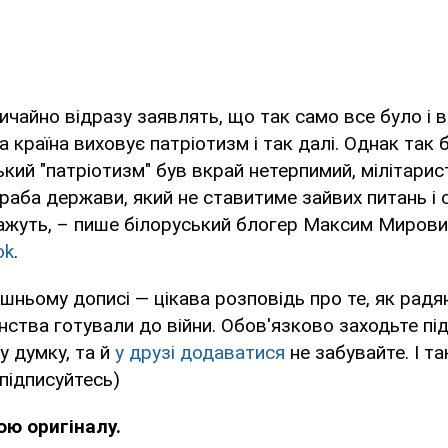
чайно відразу заявлять, що так само все було і в
а країна виховує патріотизм і так далі. Однак так 
кий "патріотизм" був вкрай нетерпимий, мілітарист
раба держави, який не ставитиме зайвих питань і 
кажуть, – пише білоруський блогер Максим Мирови
ok
.
ішньому дописі — цікава розповідь про те, як радя
нства готували до війни. Обов'язково заходьте під 
 думку, та й
у друзі додаватися
не забувайте. І та
підписуйтесь)
ою оригіналу.