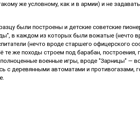
такому же условному, как и в армии) и не задават
разцу были построены и детские советские пионе
ды", в каждом из которых были вожатые (нечто в
питатели (нечто вроде старшего офицерского сос
ё те же походы строем под барабан, построения, 
 полноценные военные игры, вроде "Зарницы" — в
сь с деревянными автоматами и противогазами, г
е.