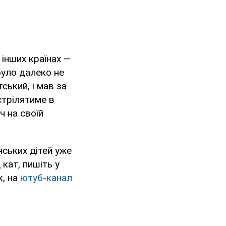
 інших країнах —
було далеко не
ський, і мав за
стрілятиме в
ч на своїй
нських дітей уже
кат, пишіть у
к, на
ютуб-канал