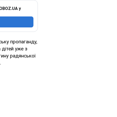
 OBOZ.UA у
ську пропаганду,
 дітей уже з
тину радянської
.