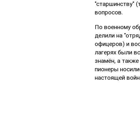
"старшинству" (
вопросов.
По военному об
делили на "отря
офицеров) и вос
лагерях были вс
знамён, а также
пионеры носили
настоящей войн