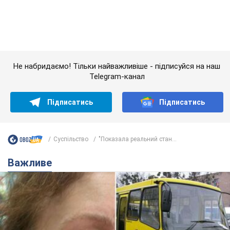
Суспільство
"Показала реальний стан...
Важливе
У Львові жінка спровокувала конфлікт,
розмовляючи російською мовою у маршрутці:
поліція склала адмінпротокол. Відео
На місце події прибули патрульні поліцейські та слідчо-
оперативна група
7.08.2026 18:40
11,5 т.