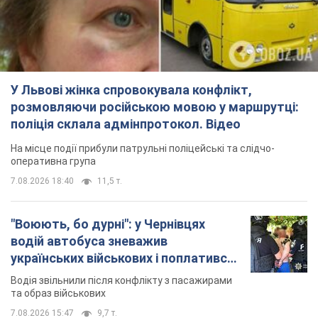
"Воюють, бо дурні": у Чернівцях
водій автобуса зневажив
українських військових і поплатився.
Відео
Водія звільнили після конфлікту з пасажирами
та образ військових
7.08.2026 15:47
9,7 т.
"Не слідкує за сексуальністю": у
Києві консультант салону краси
образив жінку після хімієтерапії,
розгорівся скандал. Фото
Працівник салону почав надавати оцінку
зовнішності жінки, сказавши, що вона носить
"чоловічу стрижку"
9 годин тому
17,8 т.