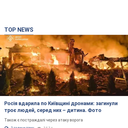
Росія вдарила по Київщині дронами: загинули
троє людей, серед них – дитина. Фото
Також є постраждалі через атаку ворога
2 години тому
34,3 т.
"Верніть Федорова": у містах України 23-й день
поспіль тривають масові мітинги з
картонками. Фото і відео
Учасники акцій продовжують серію щоденних протестів
9 годин тому
3,3 т.
Сенат США схвалив законопроєкт Грема про
санкції проти Росії: що далі