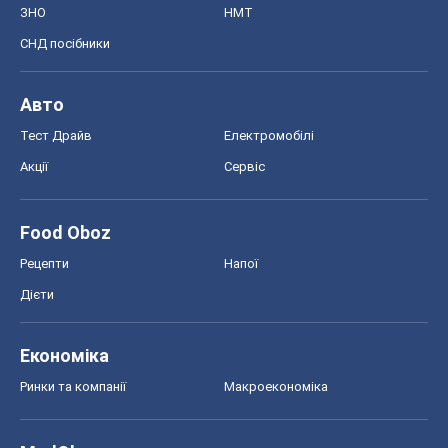
Рецепти
Напої
Дієти
Економіка
Ринки та компанії
Макроекономіка
MedOboz
Новини медицини
MAMACLUB
Шоу
Афіша
Плітки
Краса
Мода
Жіночий журнал