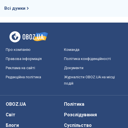
Редакційна політика
Журналісти OBOZ.UA на місці
подій
OBOZ.UA
Політика
Світ
Розслідування
Блоги
Суспільство
Регіони України
Київ
Харків
Запоріжжя
Дніпро
Черкаси
Спорт
Футбол
Баскетбол