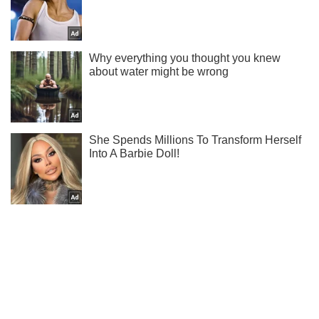
Не набридаємо! Тільки найважливіше - підписуйся на наш
Telegram-канал
Підписатись
Підписатись