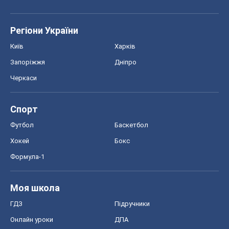
Хокей
Бокс
Формула-1
Моя школа
ГДЗ
Підручники
Онлайн уроки
ДПА
ЗНО
НМТ
СНД посібники
Авто
Тест Драйв
Електромобілі
Акції
Сервіс
Food Oboz