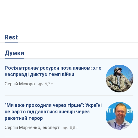
Сергій Місюра
9,7 т.
"Ми вже проходили через гірше": Україні
не варто піддаватися зневірі через
ракетний терор
Сергій Марченко, експерт
8,8 т.
Захід проспав загрозу: Росія може
перевірити НАТО війною
Леонід Невзлін
3,8 т.