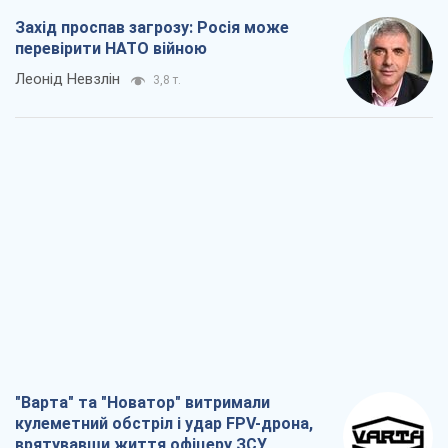
"Варта" та "Новатор" витримали
кулеметний обстріл і удар FPV-дрона,
врятувавши життя офіцеру ЗСУ
Українська Бронетехніка
3,5 т.
КНДР як каталізатор війни, або Про
новий етап російсько-
північнокорейського союзу
Олексій Кущ
3,6 т.
Вихід до еліти ЧС та тріумф "Сокола":
що відбувається в українському хокеї