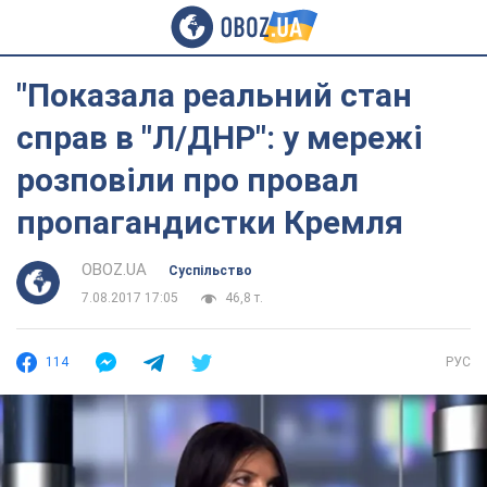
"Показала реальний стан
справ в "Л/ДНР": у мережі
розповіли про провал
пропагандистки Кремля
OBOZ.UA
Суспільство
7.08.2017 17:05
46,8 т.
114
РУС