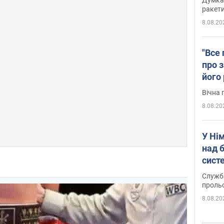
ракети
8.08.20
"Все 
про з
його
Київ
Вічна 
8.08.20
У Ні
над 
систе
Служба
проль
8.08.20