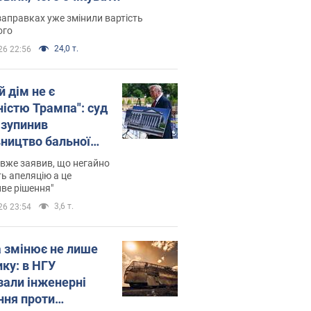
заправках уже змінили вартість
ого
24,0 т.
26 22:56
й дім не є
ністю Трампа": суд
зупинив
вництво бальної
 за $400 млн
вже заявив, що негайно
ь апеляцію а це
ве рішення"
3,6 т.
26 23:54
а змінює не лише
ику: в НГУ
зали інженерні
ння проти