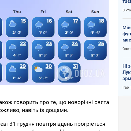
тає
і Пу
Вікт
Мін
фун
мас
Олек
Ні 
Лук
арм
Ігар
акож говорить про те, що новорічні свята
ожливо, навіть із дощами.
єві 31 грудня повітря вдень прогріється