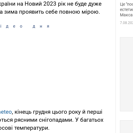
росі
країни на Новий 2023 рік не буде дуже
Це "по
Фото
естети
а зима проявить себе повною мірою.
Макса
7.08.20
ідео дня
eteo
, кінець грудня цього року й перші
ються рясними снігопадами. У багатьох
юсові температури.