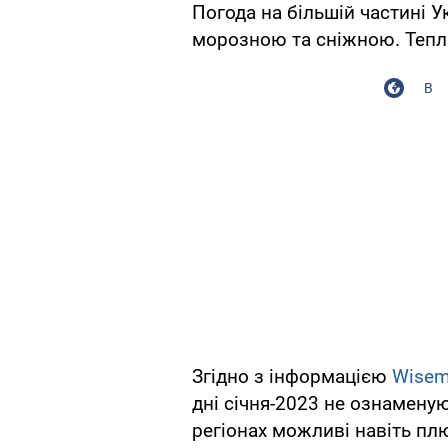
Погода на більшій частині У
морозною та сніжною. Тепл
В
Згідно з інформацією
Wisem
дні січня-2023 не ознамену
регіонах можливі навіть пл