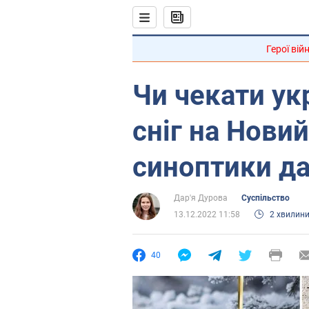
Герої вій
Чи чекати ук
сніг на Новий
синоптики да
Дар'я Дурова
Суспільство
13.12.2022 11:58
2 хвилин
40