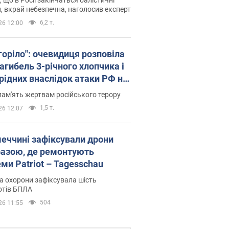
, вкрай небезпечна, наголосив експерт
6,2 т.
26 12:00
горіло": очевидиця розповіла
агибель 3-річного хлопчика і
 рідних внаслідок атаки РФ на
щину. Відео та фото
пам'ять жертвам російського терору
1,5 т.
26 12:07
меччині зафіксували дрони
базою, де ремонтують
ми Patriot – Tagesschau
 охорони зафіксувала шість
отів БПЛА
504
26 11:55