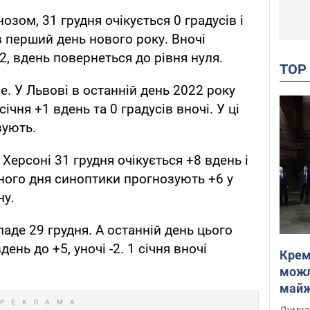
озом, 31 грудня очікується 0 градусів і
 в перший день нового року. Вночі
2, вдень повернеться до рівня нуля.
TO
ше. У Львові в останній день 2022 року
 січня +1 вдень та 0 градусів вночі. У ці
зують.
 Херсоні 31 грудня очікується +8 вдень і
пного дня синоптики прогнозують +6 у
ну.
паде 29 грудня. А останній день цього
ень до +5, уночі -2. 1 січня вночі
Крем
можл
майже
Інте
Думка,