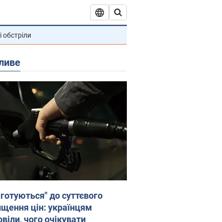
і обстріли
ливе
"готуються" до суттєвого
ищення цін: українцям
віли, чого очікувати