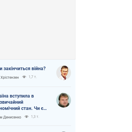
и закінчиться війна?
1,7 т.
 Хрістензен
аїна вступила в
звичайний
номічний стан. Чи є
тло вкінці тунелю?
1,3 т.
м Денисенко