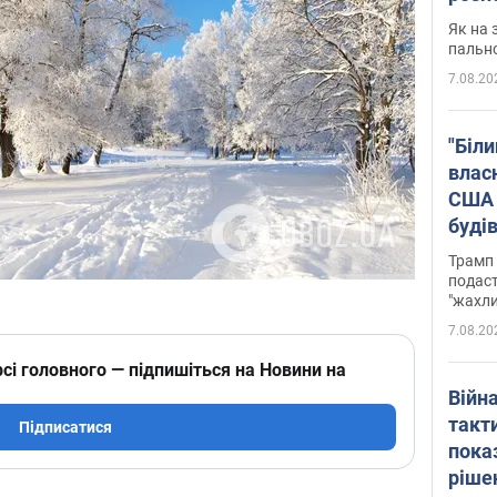
Як на 
пальн
7.08.20
"Біли
влас
США 
буді
зали
Трамп 
подаст
"жахли
7.08.20
сі головного — підпишіться на Новини на
Війн
такт
Підписатися
пока
ріше