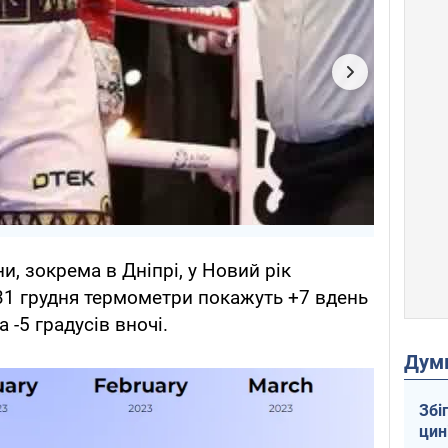
и, зокрема в Дніпрі, у Новий рік
1 грудня термометри покажуть +7 вдень
а -5 градусів вночі.
Дум
Збі
цин