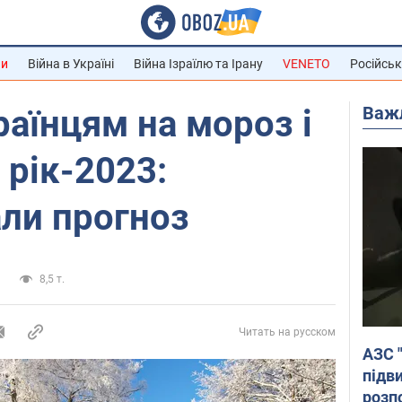
ни
Війна в Україні
Війна Ізраїлю та Ірану
VENETO
Російськ
Важ
раїнцям на мороз і
 рік-2023:
ли прогноз
и
8,5 т.
Читать на русском
АЗС 
підв
розпо