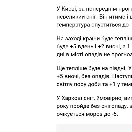
У Києві, за попереднім прогн
невеликий сніг. Він йтиме і
температура опуститься до -
На заході країни буде теплі
буде +5 вдень і +2 вночі, а 1
дні в місті опадів не прогно
Ще тепліше буде на півдні. У
+5 вночі, без опадів. Насту
світлу пору доби та +1 у тем
У Харкові сніг, ймовірно, ви
року пройде без снігопаду, вд
очікується мороз до -5.