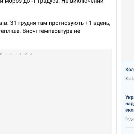
ий мороз до -1 градуса. Не виключений
вів. 31 грудня там прогнозують +1 вдень,
 тепліше. Вночі температура не
Кол
Юрій
Укр
над
еко
сві
Вади