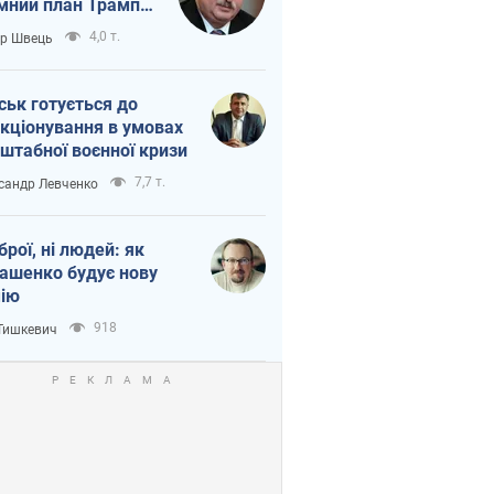
мний план Трампа
тіна?
4,0 т.
ор Швець
ськ готується до
кціонування в умовах
штабної воєнної кризи
7,7 т.
сандр Левченко
зброї, ні людей: як
ашенко будує нову
ію
918
 Тишкевич