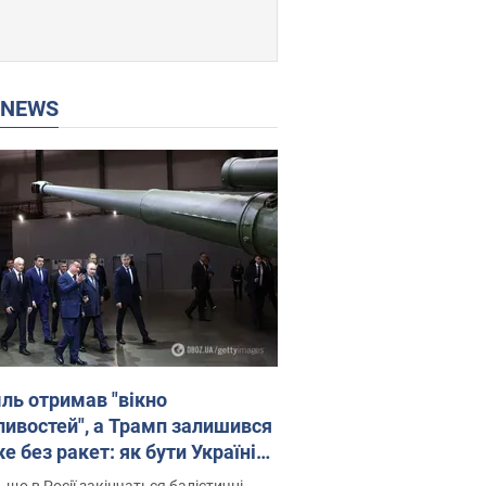
P NEWS
ль отримав "вікно
ивостей", а Трамп залишився
 без ракет: як бути Україні?
рв’ю з Мельником
 що в Росії закінчаться балістичні