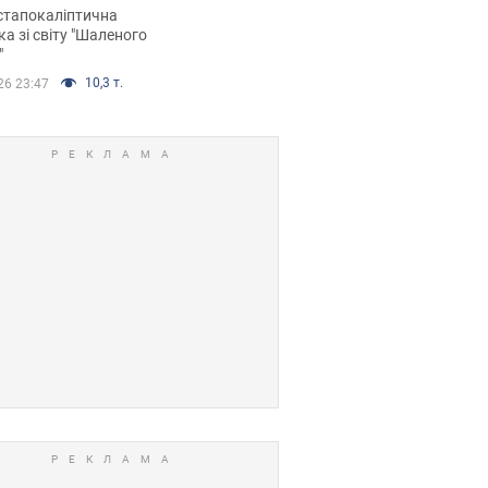
йських FPV-дронів.
стапокаліптична
ка зі світу "Шаленого
"
10,3 т.
26 23:47