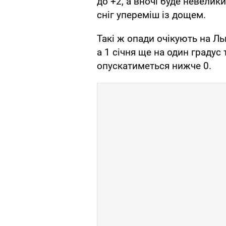
до +2, а вночі буде невелик
сніг упереміш із дощем.
Такі ж опади очікують на Ль
а 1 січня ще на один градус
опускатиметься нижче 0.