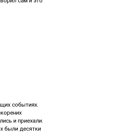
оворил сам и это
ущих событиях.
скорених
лись и приехали.
их были десятки