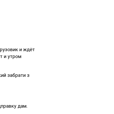
грузовик и ждёт
т и утром
кий забрати з
дправку дам.