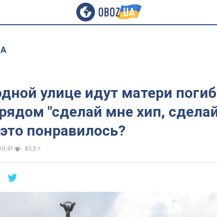
UA
одной улице идут матери поги
 рядом "сделай мне хип, сдела
м это понравилось?
10:41
83,5 т.