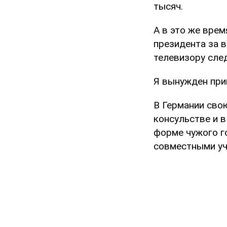
тысяч.
А в это же вре
президента за в
телевизору след
Я вынужден прив
В Германии сво
консульстве и в
форме чужого г
совместными уч