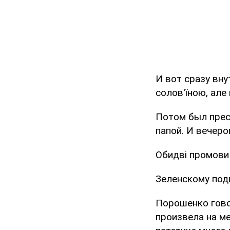
И вот сразу вну
солов'їною, але 
Потом был прес
папой. И вечеро
Обидві промови 
Зеленскому подг
Порошенко говор
произвела на ме