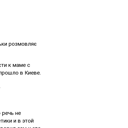
льки розмовляє
ти к маме с
прошло в Киеве.
.
 речь не
тики и в этой