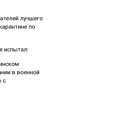
тателей лучшего
 карантине по
я испытал:
аинском
ании в военной
 с