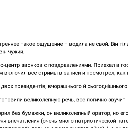
треннее такое ощущение – водила не свой. Він ті
він чужий.
с-центр звонков с поздравлениями. Приехал в гос
м включил все стримы в записи и посмотрел, как 
двох президентів, вчорашнього й сьогоднішнього
отовили великолепную речь, всё логично звучит.
ил без бумажки, он великолепный оратор, но его
ня впечатления (очень много патриотической пате