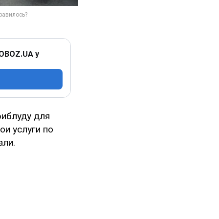
 OBOZ.UA у
риблуду для
ои услуги по
али.