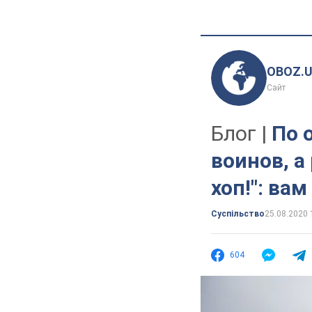
OBOZ.
Сайт
Блог |
По 
воинов, а
хоп!": ва
Суспільство
25.08.2020 
604