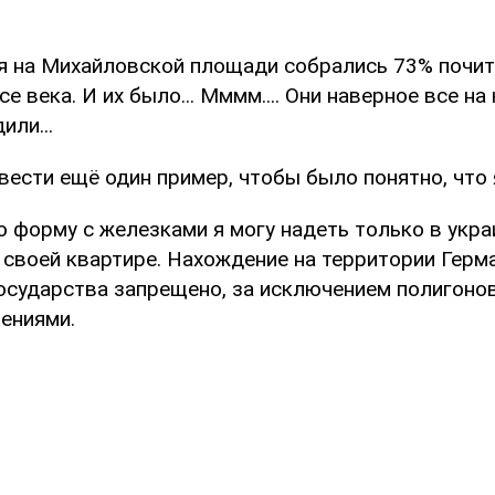
мя на Михайловской площади собрались 73% почи
се века. И их было... Мммм.... Они наверное все на
или...
ести ещё один пример, чтобы было понятно, что 
ю форму с железками я могу надеть только в укр
 своей квартире. Нахождение на территории Герм
осударства запрещено, за исключением полигонов
ениями.