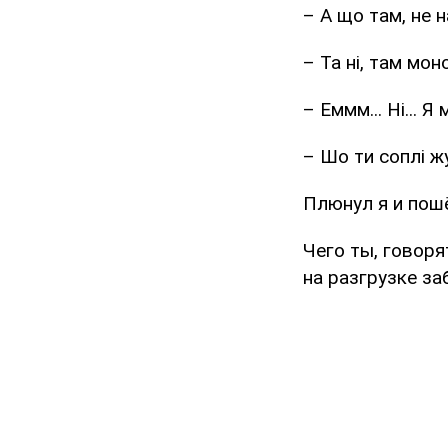
– А що там, не 
– Та ні, там мо
– Еммм... Ні... Я
– Шо ти соплі жу
Плюнул я и пошё
Чего ты, говоря
на разгрузке за