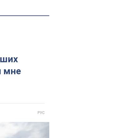
бших
й мне
РУС