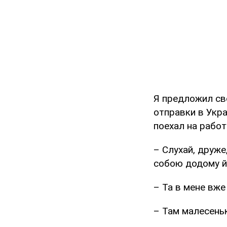
Я предложил сво
отправки в Укра
поехал на работ
– Слухай, друже
собою додому й
– Та в мене вже 
– Там малесеньк