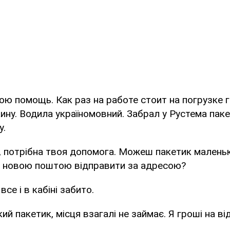
ю помощь. Как раз на работе стоит на погрузке 
ину. Водила україномовний. Забрал у Рустема паке
у.
, потрібна твоя допомога. Можеш пакетик малень
 новою поштою відправити за адресою?
все і в кабіні забито.
ий пакетик, місця взагалі не займає. Я гроші на ві