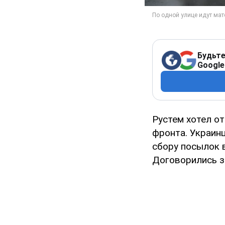
Будьте
Google
Рустем хотел о
фронта. Украин
сбору посылок в
Договорились за