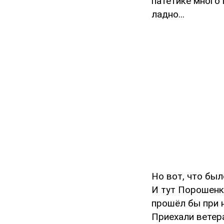
патетике много 
ладно...
Но вот, что был
И тут Порошенк
прошёл бы при н
Приехали ветера