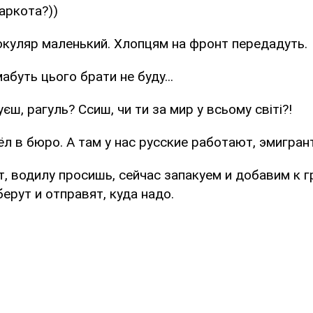
наркота?))
нокуляр маленький. Хлопцям на фронт передадуть.
 мабуть цього брати не буду...
єш, рагуль? Ссиш, чи ти за мир у всьому світі?!
л в бюро. А там у нас русские работают, эмигран
т, водилу просишь, сейчас запакуем и добавим к гр
берут и отправят, куда надо.