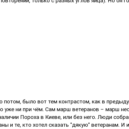
повторений, только с разных углов яйца). Но он г
о потом, было вот тем контрастом, как в предыд
о уже ни при чём. Сам марш ветеранов – марш не
аличии Пороха в Киеве, или без него. Люди собра
ны и те, кто хотел сказать "дякую" ветеранам. И 