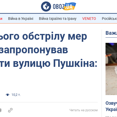
ни
Війна в Україні
Війна Ізраїлю та Ірану
VENETO
Російськ
Важ
ього обстрілу мер
 запропонував
ти вулицю Пушкіна:
и
10,2 т.
Озву
Укра
Читать на русском