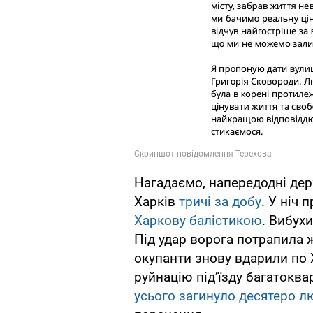
Нагадаємо, напередодні дер
Харків
тричі за добу
. У ніч 
Харкову балістикою
. Вибух
Під удар ворога потрапила 
окупанти знову вдарили по 
руйнацію підʼїзду багатоква
усього загинуло десятеро л