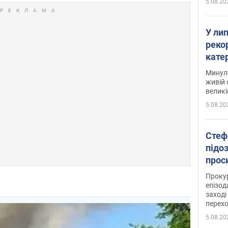
5.08.20
У ли
рекор
кате
опри
Минуло
живій 
великі
5.08.20
Стеф
підо
проси
Прокур
епізод
заході
перех
5.08.20