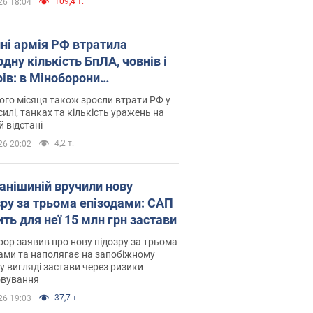
109,4 т.
26 18:04
пні армія РФ втратила
дну кількість БпЛА, човнів і
рів: в Міноборони
люднили статистику
го місяця також зросли втрати РФ у
силі, танках та кількість уражень на
й відстані
4,2 т.
26 20:02
анішиній вручили нову
зру за трьома епізодами: САП
ть для неї 15 млн грн застави
ор заявив про нову підозру за трьома
ами та наполягає на запобіжному
 у вигляді застави через ризики
овування
37,7 т.
26 19:03