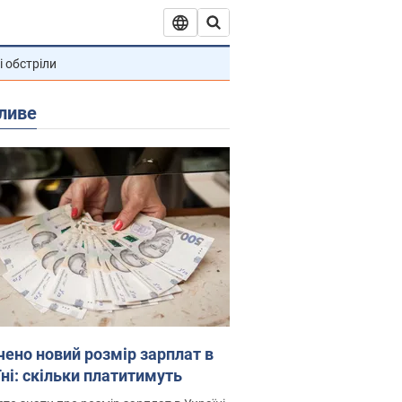
і обстріли
ливе
чено новий розмір зарплат в
їні: скільки платитимуть