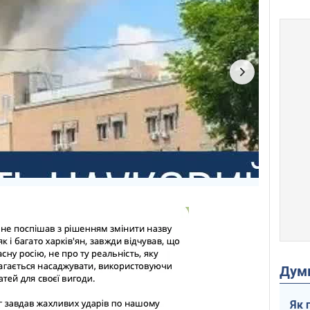
Дум
Як 