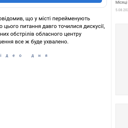
Місяці
5.08.20
овідомив, що у місті перейменують
 цього питання давго точилися дискусії,
аних обстрілів обласного центру
ення все ж буде ухвалено.
ідео дня