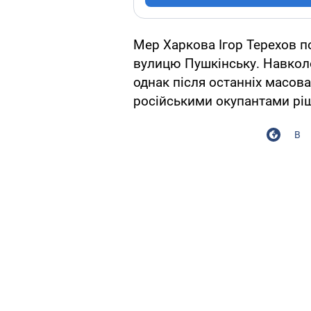
Мер Харкова Ігор Терехов п
вулицю Пушкінську. Навколо
однак після останніх масов
російськими окупантами ріш
В