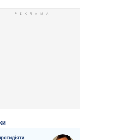
ки
протидіяти