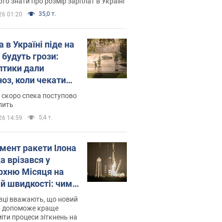
то знати про розмір зарплат в Україні
35,0 т.
26 01:20
 в Україні піде на
 будуть грози:
птики дали
ноз, коли чекати
и погоди
 скоро спека поступово
пить
5,4 т.
26 14:59
мент ракети Ілона
а врізався у
рхню Місяця на
ій швидкості: чим
завершилось
вці вважають, що новий
р допоможе краще
іти процеси зіткнень на