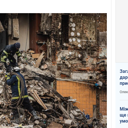
Заг
дар
при
доп
Олек
Між
ще 
умо
Без