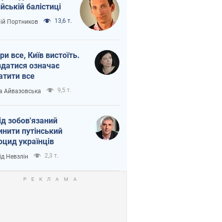
ійській балістиці
13,6 т.
лій Портников
ри все, Київ вистоїть.
здатися означає
атити все
9,5 т.
а Айвазовська
ід зобов'язаний
инити путінський
оцид українців
2,3 т.
ід Невзлін