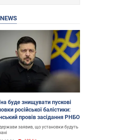
P NEWS
їна буде знищувати пускові
овки російської балістики:
нський провів засідання РНБО
держави заявив, що установки будуть
ані