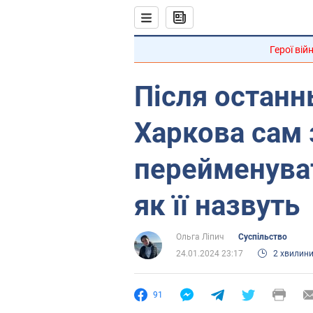
Герої вій
Після останн
Харкова сам
перейменува
як її назвуть
Ольга Ліпич
Суспільство
24.01.2024 23:17
2 хвилин
91