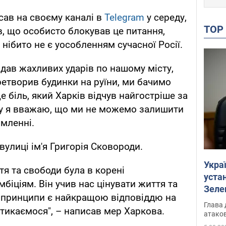
сав на своєму каналі в
Telegram
у середу,
TO
в, що особисто блокував це питання,
нібито не є уособленням сучасної Росії.
авдав жахливих ударів по нашому місту,
ретворив будинки на руїни, ми бачимо
е біль, який Харків відчув найгостріше за
тому я вважаю, що ми не можемо залишити
омленні.
улиці ім'я Григорія Сковороди.
Укра
тя та свободи була в корені
устан
іціям. Він учив нас цінувати життя та
Зеле
і принципи є найкращою відповіддю на
Глава 
стикаємося", – написав мер Харкова.
атаков