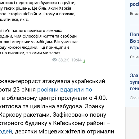
рос
Віта
Поп
Бо 
втр
Ольг
Зах
жава-терорист атакувала український
зуп
ген
проти 23 січня
росіяни вдарили по
и в обласному центрі пролунали о 4:00.
Леон
житлова та цивільна забудова. Зранку
Харкову ракетами. Зафіксовано повну
ртирного будинку у Київському районі –
юдей
, десятки місцевих жітелів отримали