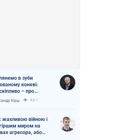
лянемо в зуби
ованому коневі:
скіпливо – про
омогу Україні
4,6 т.
сандр Кірш
 жахливою війною і
гіршим миром на
вах агресора, або
вихідність – теж