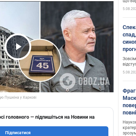
Що вар
5.08.20
Спека
спад,
сино
прог
Play Video
змін
Зовсім
відсту
5.08.20
Фраг
Маск
пове
повн
сі головного — підпишіться на Новини на
усе 
Науко
крате
Підписатися
зрозум