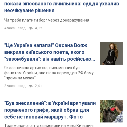
покази зіпсованого лічильника: суддя ухвалив
неочікуване рішення
Чи треба платити борг через донарахування
4 часа назад
4,9 т.
"Це Україна напала!" Оксана Вояж
викрила київського поета, якого
"зазомбували": він навіть російської
не знав, а тепер хоче геноциду
Як зазначила артистка, письменник був
українців
фанатом України, але після переїзду в РФ йому
"промили мозок"
2 часа назад
2,4 т.
"Був знесилений": в Україні врятували
пораненого грифа, який обрав для
себе нетиповий маршрут. Фото
Травмованого птаха виявили на межі Київщині