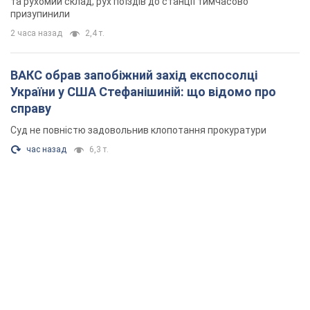
та рухомий склад, рух поїздів до станції тимчасово
призупинили
2 часа назад
2,4 т.
ВАКС обрав запобіжний захід експосолці
України у США Стефанішиній: що відомо про
справу
Суд не повністю задовольнив клопотання прокуратури
час назад
6,3 т.