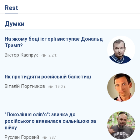
Rest
Думки
На якому боці історії виступає Дональд
Трамп?
Віктор Каспрук
2,2 т.
Як протидіяти російській балістиці
Віталій Портников
19,0 т.
"Покоління олів'є": звичка до
російського виявилася сильнішою за
війну
Руслан Горовий
837