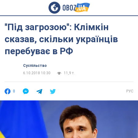
''Під загрозою'': Клімкін
сказав, скільки українців
перебуває в РФ
Суспільство
6.10.2018 10:30
11,9 т.
0
РУС