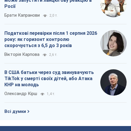
може запустити ланцюгову реакцію в
Росії
Брати Капранови
2,0 т.
Податкові перевірки після 1 серпня 2026
року: як горизонт контролю
скорочується з 6,5 до 3 років
Вікторія Карпова
2,6 т.
В США батьки через суд звинувачують
TikTok у смерті своїх дітей, або Атака
КНР на молодь
Олександр Кірш
1,4 т.
Всі думки