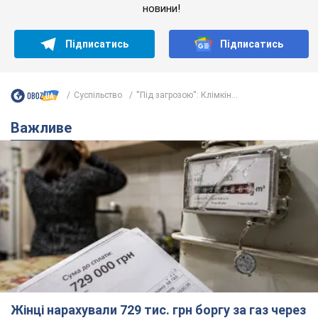
новини!
Підписатись
Підписатись
Суспільство
''Під загрозою'': Клімкін...
Важливе
Жінці нарахували 729 тис. грн боргу за газ через