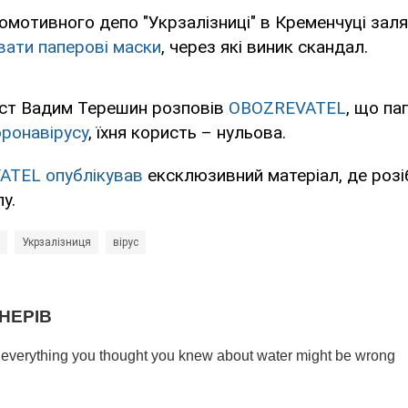
омотивного депо "Укрзалізниці" в Кременчуці заля
вати паперові маски
, через які виник скандал.
іст Вадим Терешин розповів
OBOZREVATEL
, що па
оронавірусу
, їхня користь – нульова.
ATEL
опублікував
ексклюзивний матеріал, де розі
у.
Укрзалізниця
вірус