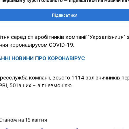
 першими у курсі головного — підпишіться на Новини на
Підписатися
ітня серед співробітників компанії "Укрзалізниця"
ння коронавірусом COVID-19.
ННІ НОВИНИ ПРО КОРОНАВІРУС
ресслужба компанії, всього 1114 залізничників п
ВІ, 50 із них – з пневмонією.