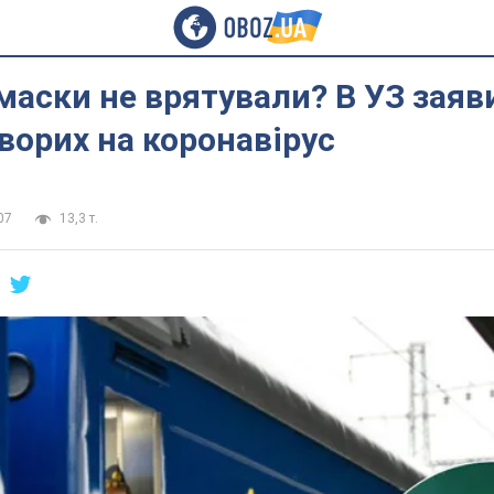
маски не врятували? В УЗ заяв
ворих на коронавірус
07
13,3 т.