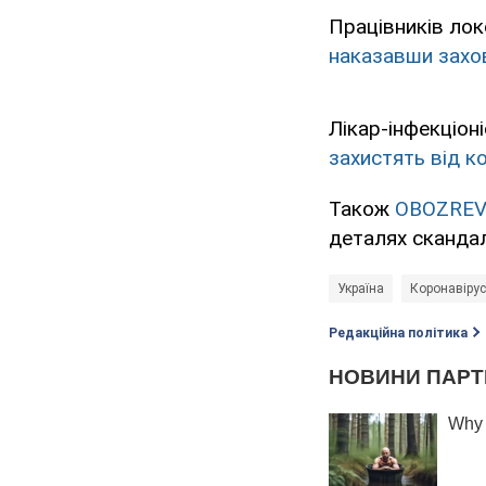
Працівників лок
наказавши захо
Лікар-інфекціон
захистять від к
Також
OBOZREV
деталях скандал
Україна
Коронавірус
Редакційна політика