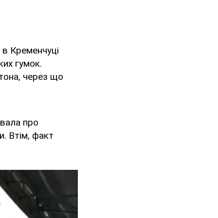
 в Кременчуці
ких гумок.
тона, через що
увала про
. Втім, факт