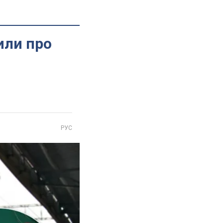
или про
РУС