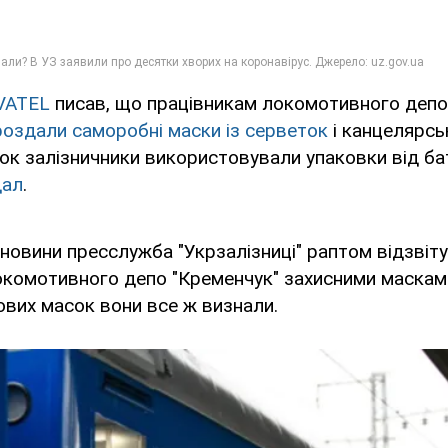
VATEL
писав, що працівникам локомотивного депо
роздали саморобні маски із серветок
і канцелярсь
ок залізничники використовували упаковки від ба
дал
.
ї новини пресслужба "Укрзалізниці" раптом відзвіт
комотивного депо "Кременчук" захисними масками
ових масок вони все ж визнали.