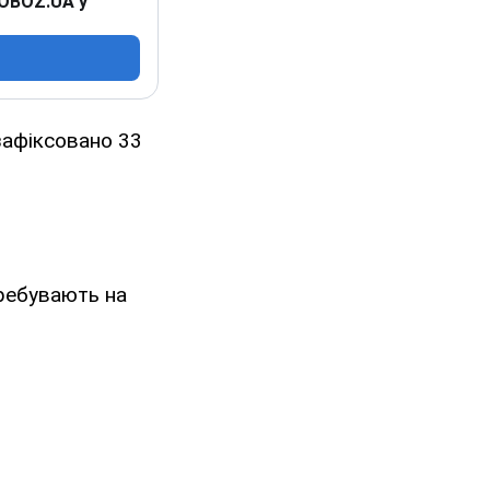
 OBOZ.UA у
 зафіксовано 33
еребувають на