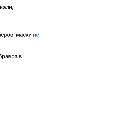
кали,
перові маски
не
брався в