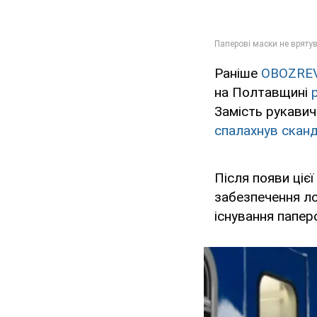
Раніше
OBOZRE
на Полтавщині
Замість рукавич
спалахнув скан
Після появи ціє
забезпечення ло
існування папер