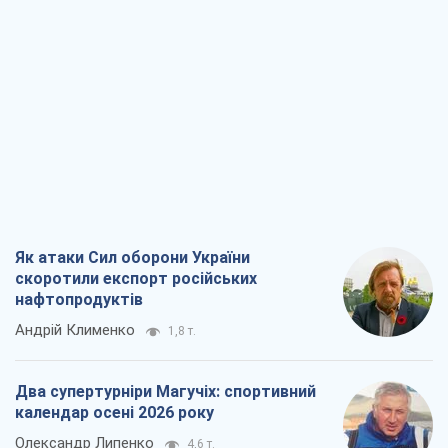
скоротили експорт російських
нафтопродуктів
Андрій Клименко
1,8 т.
Два супертурніри Магучіх: спортивний
календар осені 2026 року
Олександр Липенко
4,6 т.
Ракетний щит і меч України: ставка на
виробництво власних ракет
Кирило Татарінов
2,5 т.
Посмертна "презумпція винуватості":
хто дозволив ТЦК судити загиблих
захисників
Марина Ставнійчук
5,9 т.