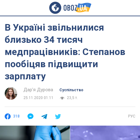
В Україні звільнилися
близько 34 тисяч
медпрацівників: Степанов
пообіцяв підвищити
зарплату
Дар'я Дурова
Суспільство
25.11.2020 01:11
23,5 т.
318
РУС