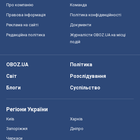
Блоги
Суспільство
Регіони України
Київ
Харків
Запоріжжя
Дніпро
Черкаси
Спорт
Футбол
Баскетбол
Хокей
Бокс
Формула-1
Моя школа
ГДЗ
Підручники