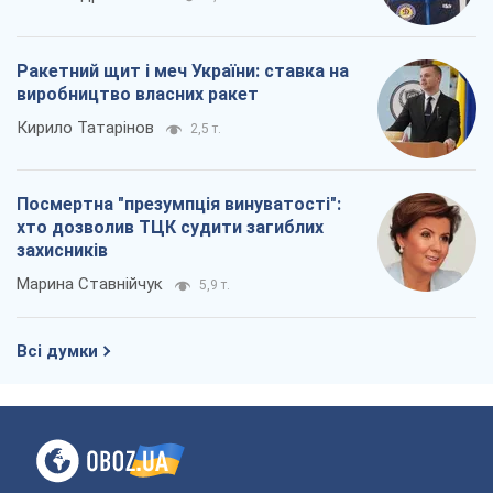
Всі думки
Про компанію
Команда
Правова інформація
Політика конфіденційності
Реклама на сайті
Документи
Редакційна політика
Журналісти OBOZ.UA на місці
подій
OBOZ.UA
Політика
Світ
Розслідування