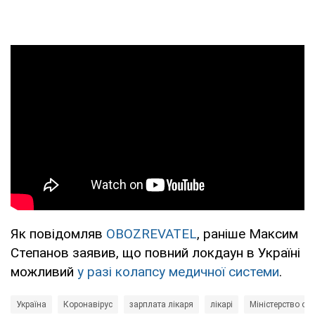
Як повідомляв
OBOZREVATEL
, раніше Максим
Степанов заявив, що повний локдаун в Україні
можливий
у разі колапсу медичної системи
.
Україна
Коронавірус
зарплата лікаря
лікарі
Міністерство ох