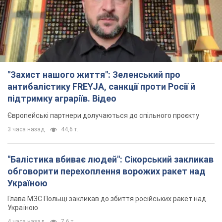
3 часа назад
44,6 т.
"Балістика вбиває людей": Сікорський закликав
обговорити перехоплення ворожих ракет над
Україною
Глава МЗС Польщі закликав до збиття російських ракет над
Україною
4 часа назад
7,6 т.
"Мама мене вчила, що зневіра це зло": у містах
України 22-й день поспіль тривають масові
мітинги за повернення Федорова. Фото і відео
У різних регіонах країни люди й надалі виходять на акції
31 минуту назад
960