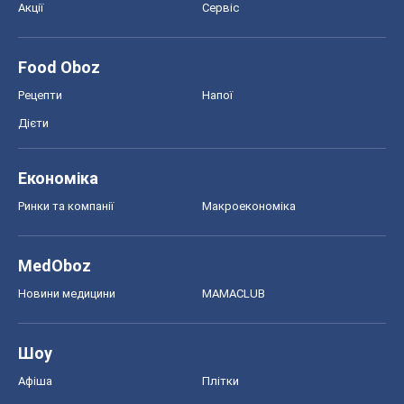
MedOboz
Новини медицини
MAMACLUB
Шоу
Афіша
Плітки
Краса
Мода
Жіночий журнал