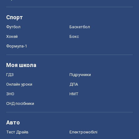
Онлайн уроки
ДПА
ЗНО
НМТ
СНД посібники
Авто
Тест Драйв
Електромобілі
Акції
Сервіс
Food Oboz
Рецепти
Напої
Дієти
Економіка
Ринки та компанії
Макроекономіка