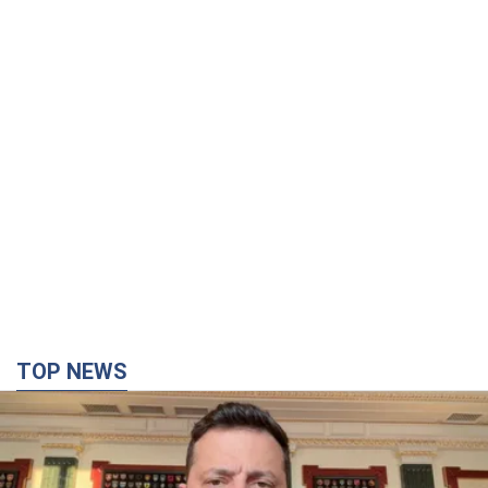
TOP NEWS
"Захист нашого життя": Зеленський про
антибалістику FREYJA, санкції проти Росії й
підтримку аграріїв. Відео
Європейські партнери долучаються до спільного проєкту