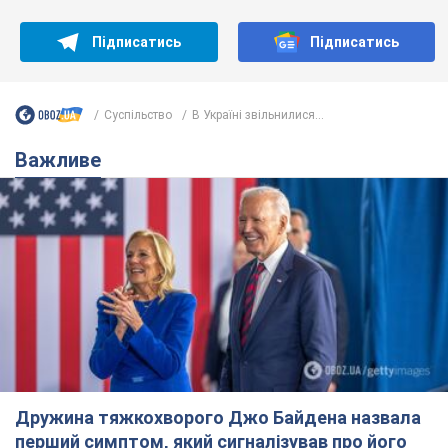
Дружина тяжкохворого Джо Байдена назвала
перший симптом, який сигналізував про його
"агресивний" рак
Спершу лікарі не надали цьому належної уваги
11 часов назад
14,5 т.
Відпустка Лесі Нікітюк у Карпатах
обернулася скандалом: чому ведучу
несправедливо захейтили
Знаменитість вийшла на пряму комунікацію в
мережі та розставила всі крапки над "і"