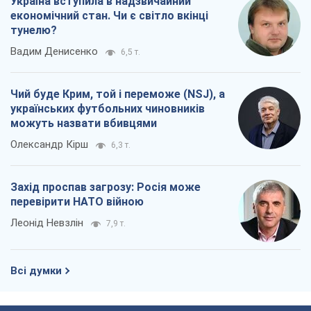
Україна вступила в надзвичайний
економічний стан. Чи є світло вкінці
тунелю?
Вадим Денисенко
6,5 т.
Чий буде Крим, той і переможе (NSJ), а
українських футбольних чиновників
можуть назвати вбивцями
Олександр Кірш
6,3 т.
Захід проспав загрозу: Росія може
перевірити НАТО війною
Леонід Невзлін
7,9 т.
Всі думки