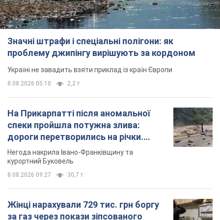
Значні штрафи і спеціальні полігони: як
проблему джипінгу вирішують за кордоном
Україні не завадить взяти приклад із країн Європи
8.08.2026 05:10
2,2 т.
На Прикарпатті після аномальної
спеки пройшла потужна злива:
дороги перетворились на річки.
Відео
Негода накрила Івано-Франківщину та
курортний Буковель
8.08.2026 09:27
30,7 т.
Жінці нарахували 729 тис. грн боргу
за газ через покази зіпсованого