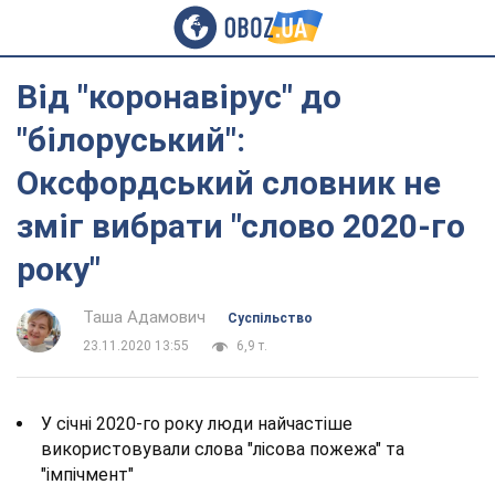
Від "коронавірус" до
"білоруський":
Оксфордський словник не
зміг вибрати "слово 2020-го
року"
Таша Адамович
Суспільство
23.11.2020 13:55
6,9 т.
У січні 2020-го року люди найчастіше
використовували слова "лісова пожежа" та
"імпічмент"