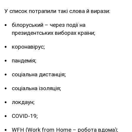
У список потрапили такі слова й вирази:
білоруський – через події на
президентських виборах країни;
коронавірус;
пандемія;
соціальна дистанція;
соціальна ізоляція;
локдаун;
COVID-19;
WFH (Work from Home – робота вдома);