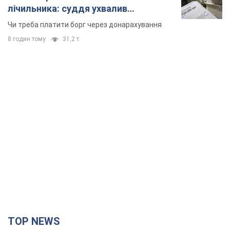
лічильника: суддя ухвалив
неочікуване рішення
Чи треба платити борг через донарахування
8 годин тому
31,2 т.
TOP NEWS