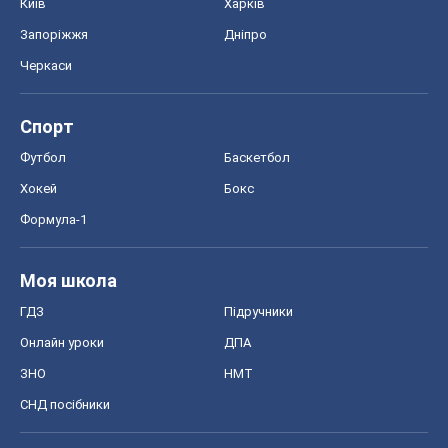
Київ
Харків
Запоріжжя
Дніпро
Черкаси
Спорт
Футбол
Баскетбол
Хокей
Бокс
Формула-1
Моя школа
ГДЗ
Підручники
Онлайн уроки
ДПА
ЗНО
НМТ
СНД посібники