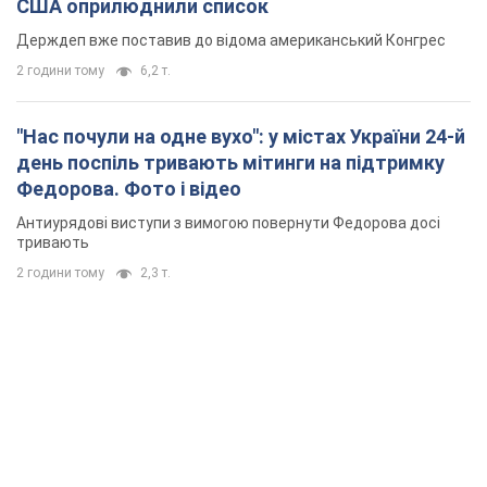
США оприлюднили список
Держдеп вже поставив до відома американський Конгрес
2 години тому
6,2 т.
"Нас почули на одне вухо": у містах України 24-й
день поспіль тривають мітинги на підтримку
Федорова. Фото і відео
Антиурядові виступи з вимогою повернути Федорова досі
тривають
2 години тому
2,3 т.