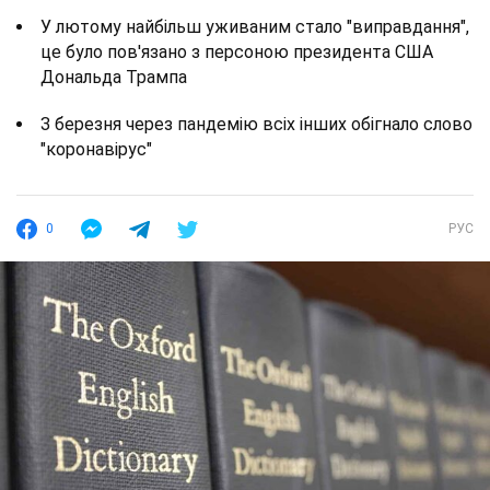
У лютому найбільш уживаним стало "виправдання",
це було пов'язано з персоною президента США
Дональда Трампа
З березня через пандемію всіх інших обігнало слово
"коронавірус"
0
РУС