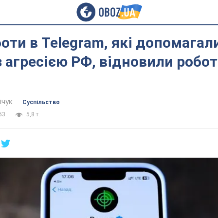
боти в Telegram, які допомагал
з агресією РФ, відновили робот
ічук
Суспільство
53
5,8 т.