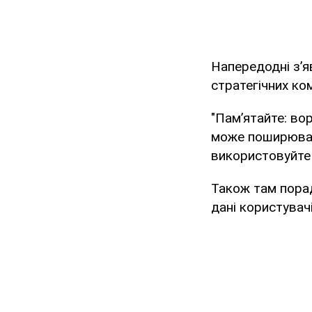
Напередодні з’я
стратегічних ком
"Пам’ятайте: во
може поширюват
використовуйт
Також там пора
дані користувачі