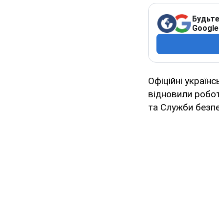
Будьте
Google
Офіційні українс
відновили робот
та Служби безпе