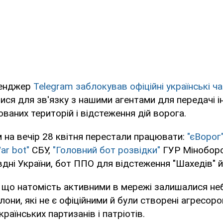
сенджер
Telegram заблокував офіційні українські ч
ся для зв'язку з нашими агентами для передачі і
ваних територій і відстеження дій ворога.
 на вечір 28 квітня перестали працювати:
"єВорог
ar bot"
СБУ,
"Головний бот розвідки"
ГУР Міноборо
вдні України, бот ППО для відстеження "Шахедів" й 
 що натомість активними в мережі залишалися не
клони, які не є офіційними й були створені агресор
країнських партизанів і патріотів.