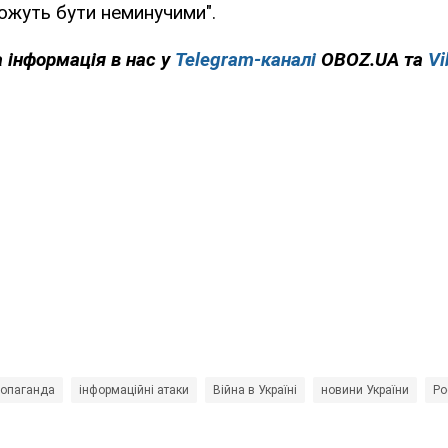
можуть бути неминучими".
 інформація в нас у
Telegram-каналі
OBOZ.UA та
Vi
ропаганда
інформаційні атаки
Війна в Україні
новини України
Ро