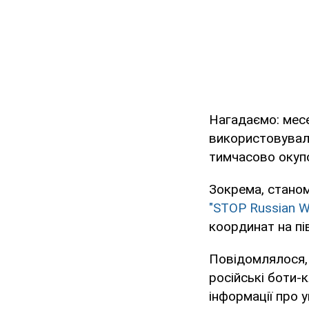
Нагадаємо: ме
використовували
тимчасово окупо
Зокрема, станом
"STOP Russian W
координат на пі
Повідомлялося,
російські боти-
інформації про у