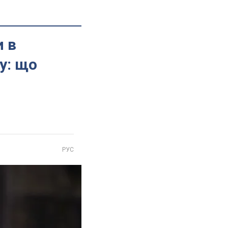
и в
у: що
РУС