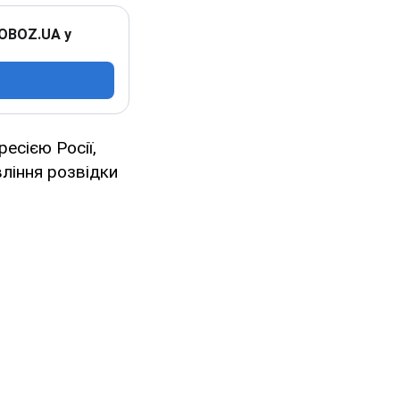
 OBOZ.UA у
ресією Росії,
вління розвідки