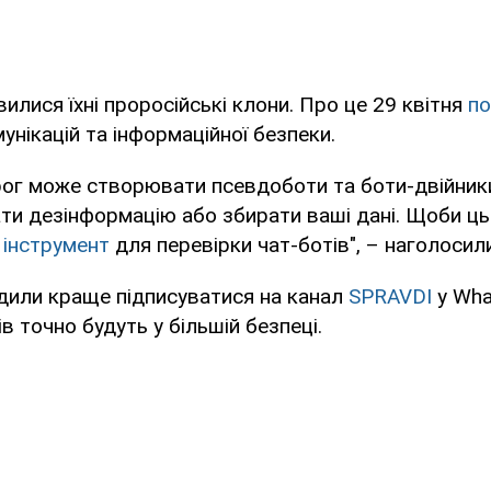
вилися їхні проросійські клони. Про це 29 квітня
по
унікацій та інформаційної безпеки.
рог може створювати псевдоботи та боти-двійники
и дезінформацію або збирати ваші дані. Щоби ць
е
інструмент
для перевірки чат-ботів", – наголосили
дили краще підписуватися на канал
SPRAVDI
у What
в точно будуть у більшій безпеці.