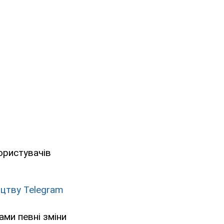
ористувачів
ицтву Telegram
ами певні зміни