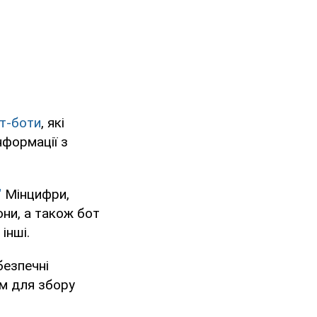
ат-боти
, які
нформації з
"
Мінцифри,
ни, а також бот
інші.
безпечні
ом для збору