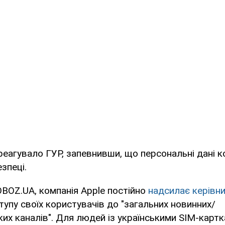
реагувало ГУР, запевнивши, що персональні дані к
зпеці.
BOZ.UA, компанія Apple постійно
надсилає керівн
упу своїх користувачів до "загальних новинних/
их каналів". Для людей із українськими SIM-картк