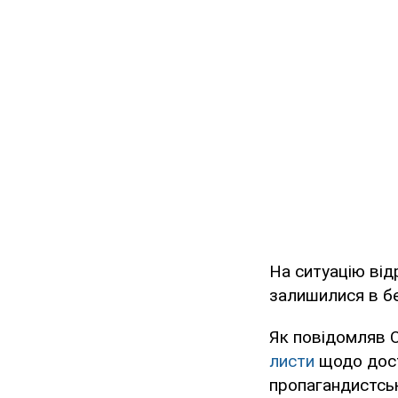
На ситуацію від
залишилися в бе
Як повідомляв O
листи
щодо дост
пропагандистськ