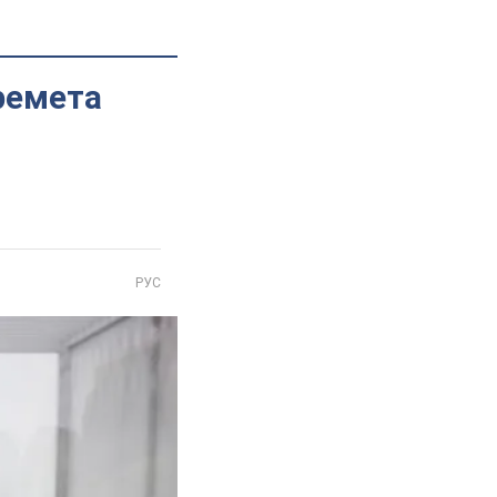
ремета
РУС