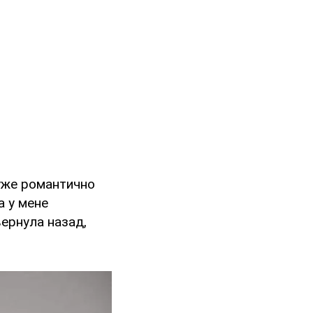
дуже романтично
а у мене
вернула назад,