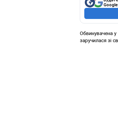
Google
Обвинувачена у
заручилася зі с