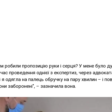
вам робили пропозицію руки і серця? У мене було 
 час проведення однієї з експертиз, через адвокат
і я одягла на палець обручку на пару хвилин – і по
они заборонені", – зазначила вона.