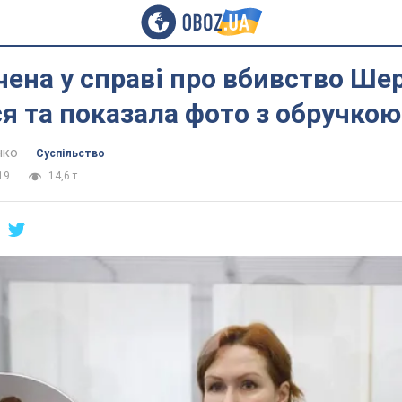
ена у справі про вбивство Ше
я та показала фото з обручкою
нко
Суспільство
19
14,6 т.