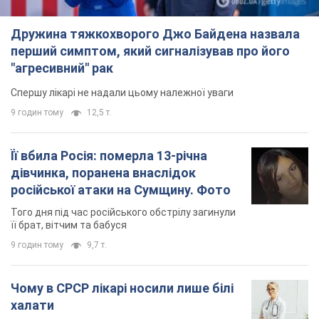
Дружина тяжкохворого Джо Байдена назвала
перший симптом, який сигналізував про його
"агресивний" рак
Спершу лікарі не надали цьому належної уваги
9 годин тому
12,5 т.
Її вбила Росія: померла 13-річна
дівчинка, поранена внаслідок
російської атаки на Сумщину. Фото
Того дня під час російського обстрілу загинули
її брат, вітчим та бабуся
9 годин тому
9,7 т.
Чому в СРСР лікарі носили лише білі
халати