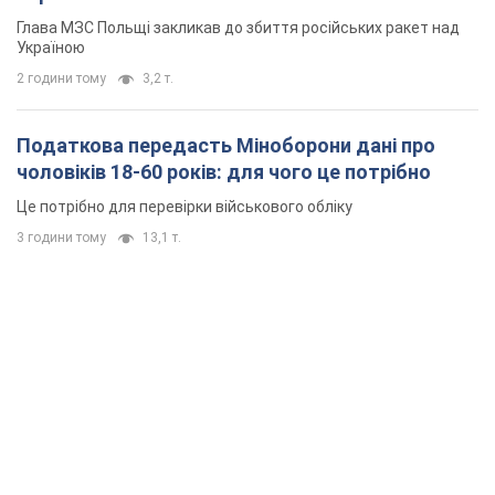
Глава МЗС Польщі закликав до збиття російських ракет над
Україною
2 години тому
3,2 т.
Податкова передасть Міноборони дані про
чоловіків 18-60 років: для чого це потрібно
Це потрібно для перевірки військового обліку
3 години тому
13,1 т.