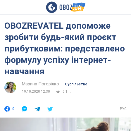
OBOZREVATEL допоможе
зробити будь-який проєкт
прибутковим: представлено
формулу успіху інтернет-
навчання
Марина Погорілко
Суспільство
19.10.2020 12:30
6,1 т.
0
РУС